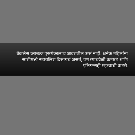
बॅकलेस ब्लाऊज प्रत्येकालाच आवडतील असं नाही. अनेक महिलांना
साडीमध्ये स्टायलिश दिसायचं असतं, पण त्याचवेळी कम्फर्ट आणि
एलिगन्सही महत्त्वाची वाटते.