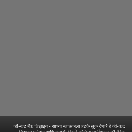
व्ही-कट बॅक डिझाइन - साध्या ब्लाऊजला हटके लुक देणारे हे व्ही-कट
डिझाइन एलिगंट आणि क्लासी दिसते. ऑफिस पार्टीपासून कौटुंबिक