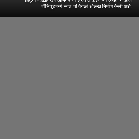
बॉलिवूडमध्ये स्वतःची वेगळी ओळख निर्माण केली आहे.