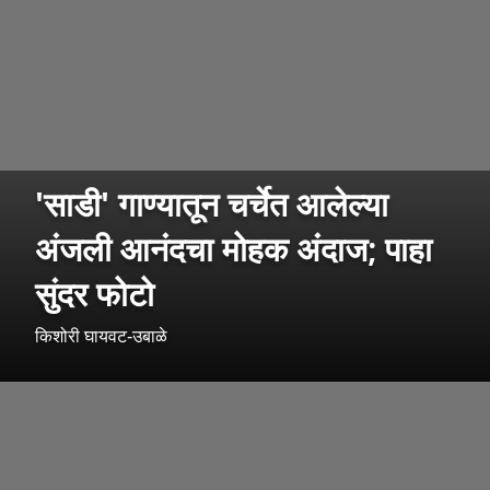
'साडी' गाण्यातून चर्चेत आलेल्या
अंजली आनंदचा मोहक अंदाज; पाहा
सुंदर फोटो
किशोरी घायवट-उबाळे