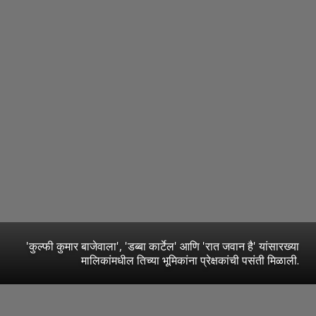
'कुल्फी कुमार बाजेवाला', 'डब्बा कार्टेल' आणि 'रात जवान है' यांसारख्या
मालिकांमधील तिच्या भूमिकांना प्रेक्षकांची पसंती मिळाली.