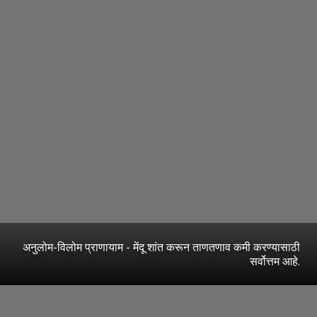
अनुलोम-विलोम प्राणायाम - मेंदू शांत करून ताणतणाव कमी करण्यासाठी
सर्वोत्तम आहे.