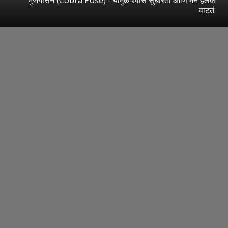
वाटतं.