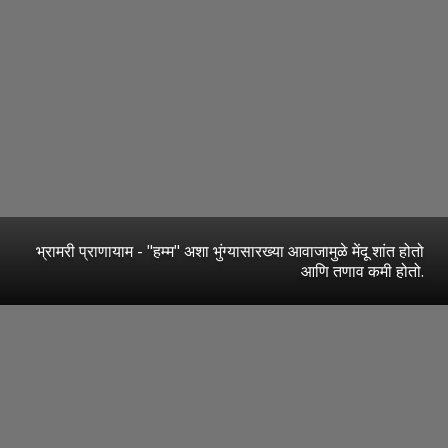
भ्रामरी प्राणायाम - "हम्म" अशा भुंग्यासारख्या आवाजामुळे मेंदू शांत होतो
आणि तणाव कमी होतो.