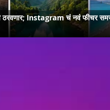
ही ठरवणार; Instagram चं नवं फीचर समज