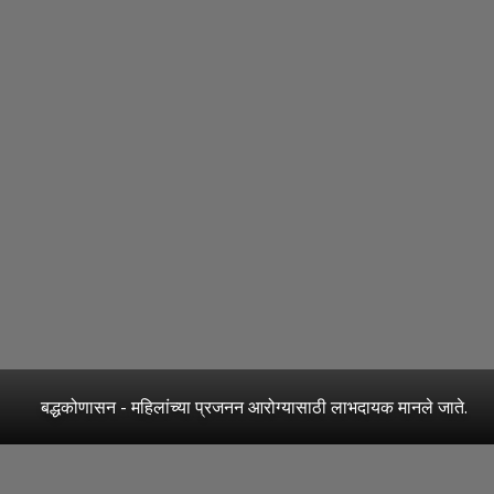
बद्धकोणासन - महिलांच्या प्रजनन आरोग्यासाठी लाभदायक मानले जाते.