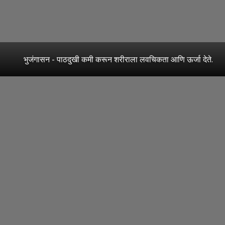
भुजंगासन - पाठदुखी कमी करून शरीराला लवचिकता आणि ऊर्जा देते.