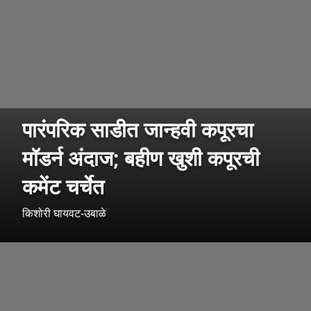
पारंपरिक साडीत जान्हवी कपूरचा
मॉडर्न अंदाज; बहीण खुशी कपूरची
कमेंट चर्चेत
किशोरी घायवट-उबाळे