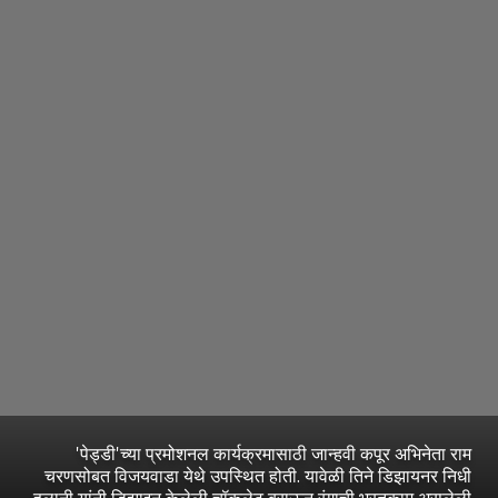
'पेड्डी'च्या प्रमोशनल कार्यक्रमासाठी जान्हवी कपूर अभिनेता राम
चरणसोबत विजयवाडा येथे उपस्थित होती. यावेळी तिने डिझायनर निधी
हलानी यांनी डिझाइन केलेली चॉकलेट ब्राऊन रंगाची भरतकाम असलेली