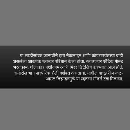
या साडीसोबत जान्हवीने हाय नेकलाइन आणि कोपरापर्यंतच्या बाही
असलेला आकर्षक ब्लाउज परिधान केला होता. ब्लाउजवर अँटिक गोल्ड
भरतकाम, गोलाकार नक्षीकाम आणि मिरर डिटेलिंग करण्यात आले होते.
समोरील भाग पारंपरिक शैली दर्शवत असताना, मागील बाजूवरील कट-
आउट डिझाइनमुळे या लूकला मॉडर्न टच मिळाला.