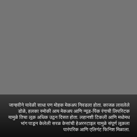
जान्हवीने यावेळी साधा पण मोहक मेकअप निवडला होता. काजळ लावलेले
डोळे, हलका स्मोकी आय मेकअप आणि न्यूड-पिंक रंगाची लिपस्टिक
यामुळे तिचा लूक अधिक उठून दिसत होता. लहानशी टिकली आणि मधोमध
भांग पाडून केलेली सरळ केसांची हेअरस्टाइल यामुळे संपूर्ण लूकला
पारंपरिक आणि एलिगंट फिनिश मिळाला.