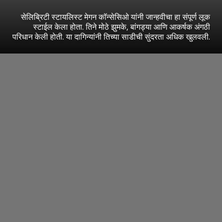
सेलिब्रिटी स्टायलिस्ट मेगन कॉन्सेसिओ यांनी जान्हवीचा हा संपूर्ण लूक
स्टाईल केला होता. तिने मोठे झुमके, बांगड्या आणि आकर्षक अंगठी
परिधान केली होती. या दागिन्यांनी तिच्या साडीची सुंदरता अधिक खुलवली.