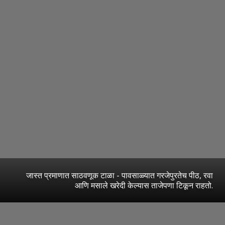
जास्त प्रमाणात साठवणूक टाळा - पावसाळ्यात गरजेपुरतेच पीठ, रवा
आणि मसाले खरेदी केल्यास ताजेपणा टिकून राहतो.