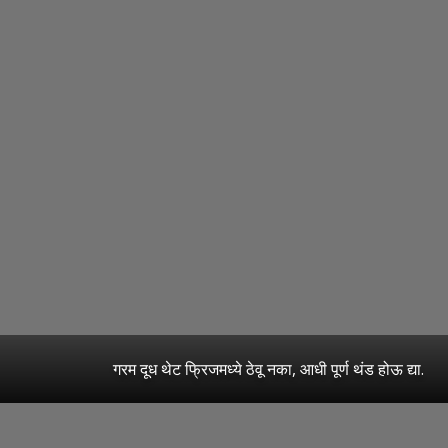
गरम दूध थेट फ्रिजमध्ये ठेवू नका, आधी पूर्ण थंड होऊ द्या.