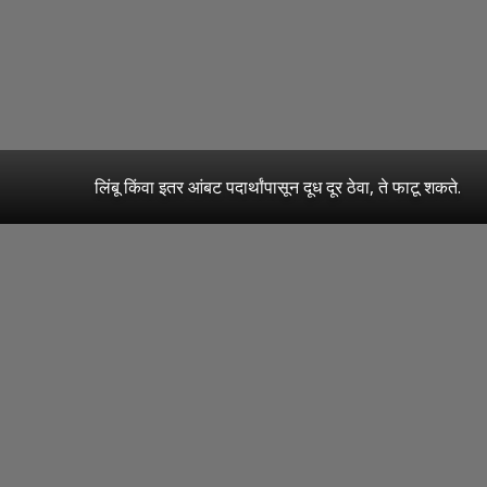
लिंबू किंवा इतर आंबट पदार्थांपासून दूध दूर ठेवा, ते फाटू शकते.