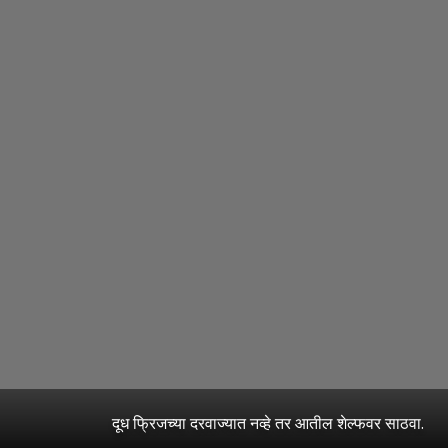
दूध फ्रिजच्या दरवाज्यात नव्हे तर आतील शेल्फवर साठवा.