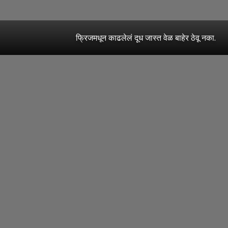
फ्रिजमधून काढलेलं दूध जास्त वेळ बाहेर ठेवू नका.