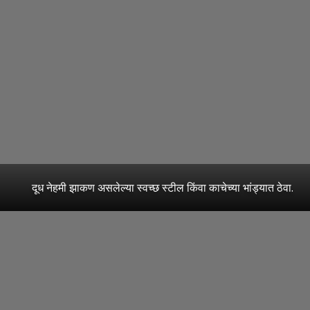
दूध नेहमी झाकण असलेल्या स्वच्छ स्टील किंवा काचेच्या भांड्यात ठेवा.