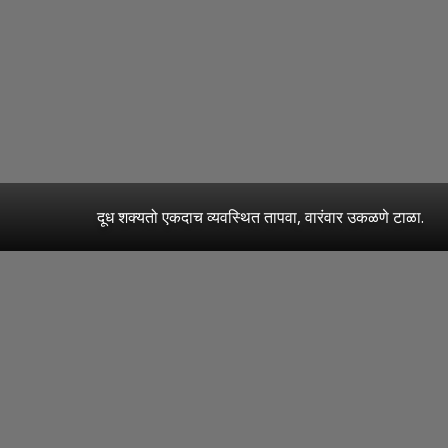
दूध शक्यतो एकदाच व्यवस्थित तापवा, वारंवार उकळणे टाळा.