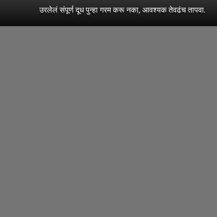
उरलेलं संपूर्ण दूध पुन्हा गरम करू नका, आवश्यक तेवढंच तापवा.