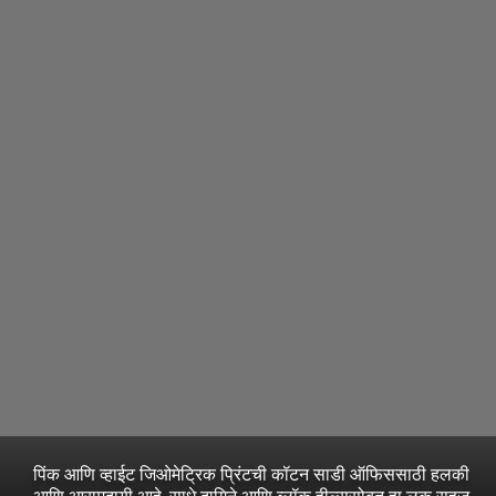
पिंक आणि व्हाईट जिओमेट्रिक प्रिंटची कॉटन साडी ऑफिससाठी हलकी
आणि आरामदायी आहे. साधे दागिने आणि ब्लॉक हील्ससोबत हा लूक सहज