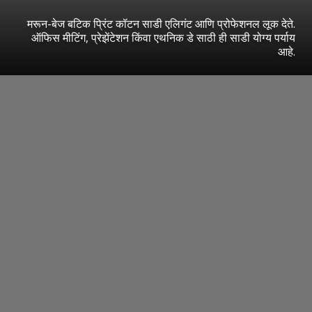
मरून-बेज बटिक प्रिंट कॉटन साडी एलिगंट आणि प्रोफेशनल लूक देते.
ऑफिस मीटिंग, प्रेझेंटेशन किंवा एथनिक डे साठी ही साडी योग्य पर्याय
आहे.