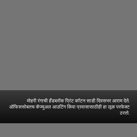
मोहरी रंगाची हँडब्लॉक प्रिंट कॉटन साडी दिवसभर आराम देते.
ऑफिससोबतच कॅज्युअल आउटिंग किंवा प्रवासासाठीही हा लूक परफेक्ट
ठरतो.