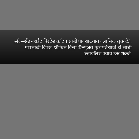
ब्लॅक-अँड-व्हाईट प्रिंटेड कॉटन साडी पावसाळ्यात क्लासिक लूक देते.
पावसाळी दिवस, ऑफिस किंवा कॅज्युअल फ्रायडेसाठी ही साडी
स्टायलिश पर्याय ठरू शकते.