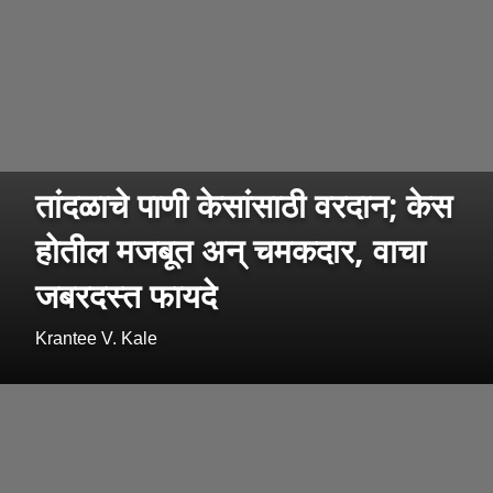
तांदळाचे पाणी केसांसाठी वरदान; केस
होतील मजबूत अन् चमकदार, वाचा
जबरदस्त फायदे
Krantee V. Kale