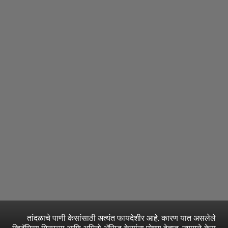
तांदळाचे पाणी केसांसाठी अत्यंत फायदेशीर आहे. कारण यात असलेले
व्हिटॅमिन्स,मिनरल्स आणि अमिनो ॲसिड केसांना पोषण देतात. ज्यामुळे केस