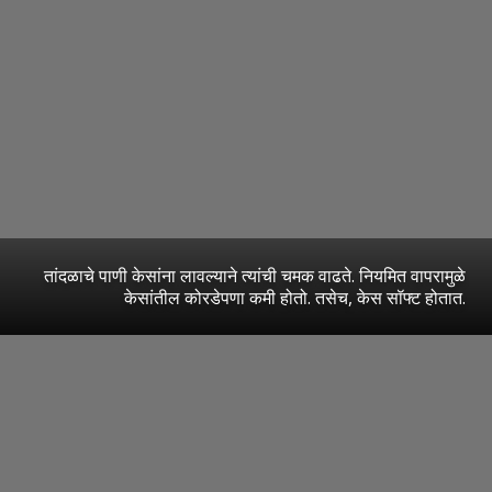
तांदळाचे पाणी केसांना लावल्याने त्यांची चमक वाढते. नियमित वापरामुळे
केसांतील कोरडेपणा कमी होतो. तसेच, केस सॉफ्ट होतात.