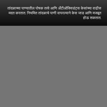
तांदळाच्या पाण्यातील पोषक तत्वे आणि अँटीऑक्सिडंट्स केसांच्या वाढीस
मदत करतात. नियमित तांदळाचे पाणी वापरल्याने केस जाड आणि मजबूत
होऊ शकतात.