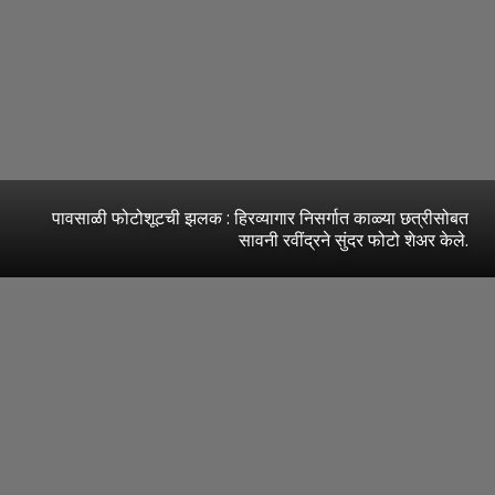
पावसाळी फोटोशूटची झलक : हिरव्यागार निसर्गात काळ्या छत्रीसोबत
सावनी रवींद्रने सुंदर फोटो शेअर केले.