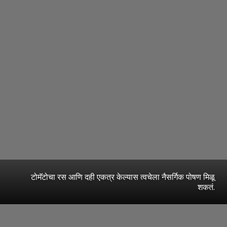
टोमॅटोचा रस आणि दही एकत्र केल्यास त्वचेला नैसर्गिक पोषण मिळू
शकतं.