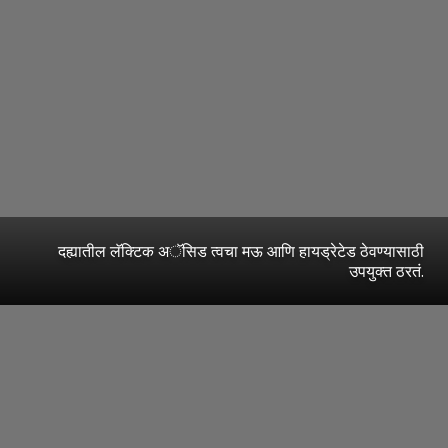
दह्यातील लॅक्टिक अॅसिड त्वचा मऊ आणि हायड्रेटेड ठेवण्यासाठी
उपयुक्त ठरतं.