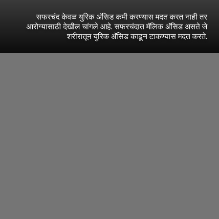
सफरचंद केवळ युरिक अ‍ॅसिड कमी करण्यास मदत करत नाही तर
आरोग्यासाठी देखील चांगले आहे. सफरचंदात मॅलिक अ‍ॅसिड असते जे
शरीरातून युरिक अ‍ॅसिड काढून टाकण्यास मदत करते.