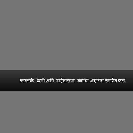
सफरचंद, केळी आणि पपईसारख्या फळांचा आहारात समावेश करा.