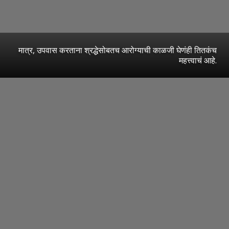
मात्र, उपवास करताना श्रद्धेसोबतच आरोग्याची काळजी घेणंही तितकंच
महत्त्वाचं आहे.