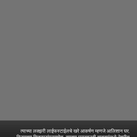
त्याच्या लक्झरी लाईफस्टाईलचे खरे आकर्षण म्हणजे आलिशान घर.
विजयच्या चित्रपटांप्रमाणेच, त्याच्या घराबद्दलही चाहत्यांमध्ये नेहमीच