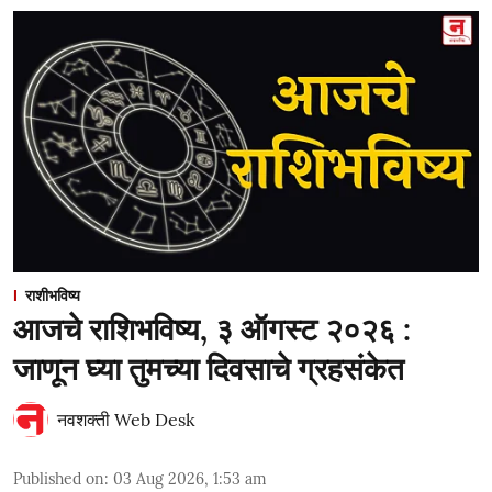
राशीभविष्य
आजचे राशिभविष्य, ३ ऑगस्ट २०२६ :
जाणून घ्या तुमच्या दिवसाचे ग्रहसंकेत
नवशक्ती Web Desk
Published on
:
03 Aug 2026, 1:53 am