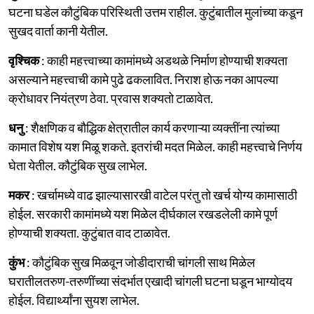
घटना घडेल कौटुंबिक परिस्थिती उत्तम राहील. कुटुंबातील मुलांच्या कडून
सुखद वार्ता कानी येतील.
वृश्चिक
: काही महत्त्वाच्या कामांमध्ये अडथळे निर्माण होण्याची शक्यता
असल्याने महत्त्वाची कामे पुढे ढकलावित. निराश होऊ नका आपल्या
क्रोधावर नियंत्रण ठेवा. प्रवास शक्यतो टाळावेत.
धनु
: शैक्षणिक व बौद्धिक क्षेत्रातील कार्य करणाऱ्या व्यक्तींना त्यांच्या
कामात विशेष यश मिळू शकते. इतरांची मदत मिळेल. काही महत्त्वाचे निर्णय
घेता येतील. कौटुंबिक सुख लाभेल.
मकर
: खर्चामध्ये वाढ झाल्यासारखी वाटेल परंतु तो खर्च योग्य कामासाठी
होईल. सरकारी कामांमध्ये यश मिळेल दीर्घकाल रखडलेली कामे पूर्ण
होण्याची शक्यता. कुटुंबात वाद टाळावेत.
कुंभ
: कौटुंबिक सुख मिळवून जोडीदाराची चांगली साथ मिळेल
घरातीलतरुण-तरुणींच्या संदर्भात एखादी चांगली घटना घडून भाग्योदय
होईल. विद्यार्थ्यांना सुयश लाभेल.