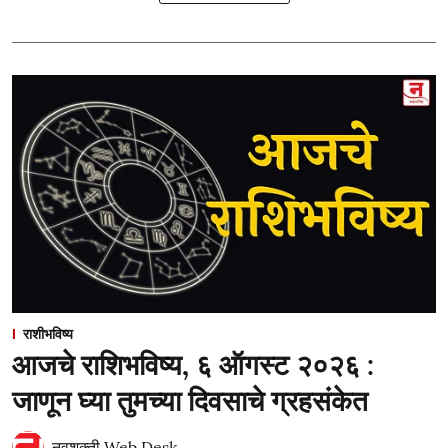
राशीभविष्य
आजचे राशिभविष्य, ६ ऑगस्ट २०२६ :
जाणून घ्या तुमच्या दिवसाचे ग्रहसंकेत
नवशक्ती Web Desk