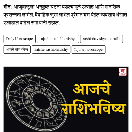
मीन
: आजूबाजूला अनुकूल घटना घडल्यामुळे उत्साह आणि मानसिक
प्रसन्नता लाभेल. वैवाहिक सुख लाभेल प्रेमात यश येईल व्यवसाय धंद्यात
उलाढाल वाढेल समाधानी राहाल.
Daily Horoscope
rojache rashibhavishya
rashibhavishya marathi
आजचे राशिभविष्य
aajche rashibhavishy
11 june horoscope