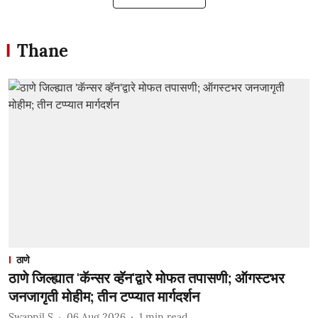
Thane
ठाणे
ठाणे जिल्ह्यात 'कॅन्सर व्हॅन'द्वारे मोफत तपासणी; ऑगस्टभर
जनजागृती मोहीम; तीन टप्प्यात मार्गदर्शन
Swapnil S
06 Aug 2026
1
min read