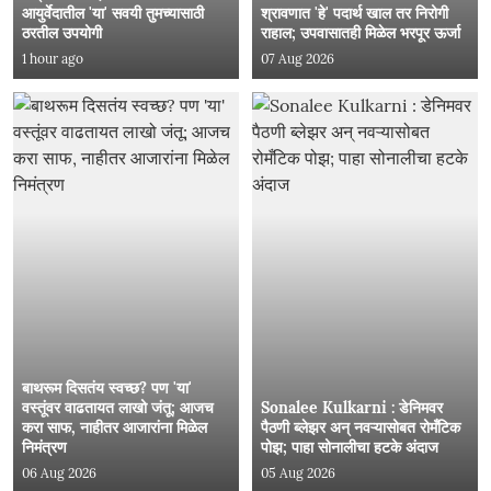
आयुर्वेदातील 'या' सवयी तुमच्यासाठी
श्रावणात 'हे' पदार्थ खाल तर निरोगी
ठरतील उपयोगी
राहाल; उपवासातही मिळेल भरपूर ऊर्जा
1 hour ago
07 Aug 2026
बाथरूम दिसतंय स्वच्छ? पण 'या'
वस्तूंवर वाढतायत लाखो जंतू; आजच
Sonalee Kulkarni : डेनिमवर
करा साफ, नाहीतर आजारांना मिळेल
पैठणी ब्लेझर अन् नवऱ्यासोबत रोमँटिक
निमंत्रण
पोझ; पाहा सोनालीचा हटके अंदाज
06 Aug 2026
05 Aug 2026