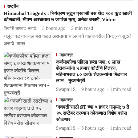
राष्ट्रीय
Himachal Tragedy : नियंत्रण सुटून प्रवासी बस थेट १०० फूट खाली
कोसळली; भीषण अपघातात ७ जणांचा मृत्यू, अनेक जखमी, Video
किशोरी घायवट-उबाळे
3 hours ago
2
min read
चलुंज वळणाजवळ बस वळत असताना चालकाचे वाहनावरील नियंत्रण सुटले
असावे. मात्र...
महाराष्ट्र
कर्जमाफीचा पहिला हप्ता जमा; ६ लाख
शेतकऱ्यांना ५ हजार कोटींचे वितरण,
महिनाभरात ८० टक्के शेतकऱ्यांना मिळणार
लाभ - मुख्यमंत्री
Swapnil S
9 hours ago
1
min read
महाराष्ट्र
‘गणपती’साठी ST च्या ५ हजार गाड्या; ७ ते
२५ सप्टेंबर दरम्यान कोकणात विशेष बसेस
सोडणार
Swapnil S
8 hours ago
1
min read