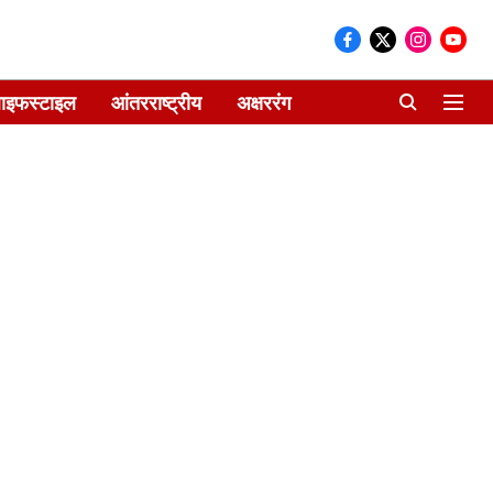
ाइफस्टाइल
आंतरराष्ट्रीय
अक्षररंग