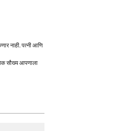
कणार नाही. पत्नी आणि
ंबिक सौख्य आपणाला