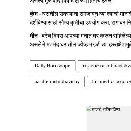
असल्यामुळे वाद-विवाद टाळणे हिताचे ठरेल.
कुंभ
- घरातील सदस्यांना समजावून घ्या त्यांची मानसि
दर्शविण्यासाठी सौम्य कृतीचा उपयोग करा. रागावर 
मीन
- बरेच दिवस आपल्या मनात घर करून राहिलेल्या प
असलेले मतभेद घरातील ज्येष्ठ मंडळींच्या हस्तक्षेपामुळ
Daily Horoscope
rojache rashibhavishy
aajche rashibhavishy
15 june horoscope