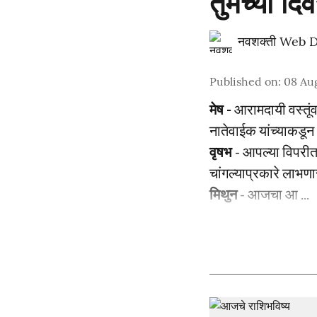
तुमच्या दि
नवशक्ती Web 
Published on
:
08 Aug
मेष -
आरामदायी वस्तूंव
नातेवाईक यांच्याकडू
वृषभ
- आपल्या विपरीत
चांगल्याप्रकारे लाभण
मिथुन
- आजचा आ ...