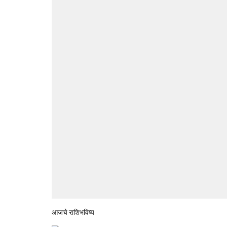
आजचे राशिभविष्य