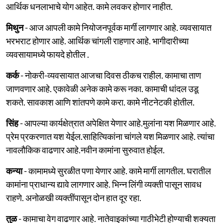
आर्थिक धनलाभाचे योग आहेत. कामे लवकर होणार नाहीत.
मिथुन
- आज आपली कामे नियोजनपूर्वक मार्गी लागणार आहे. व्यवसायात
भरभराट होणार आहे. आर्थिक चांगली राहणार आहे. भागीदारीच्या
व्यवसायामध्ये फायदे होतील .
कर्क
- नोकरी-व्यवसायात आजचा दिवस ठीकच राहील. कामाचा ताण
जाणवणार आहे. एकावेळी अनेक कामे करू नका. कामाची धांदल उडू
शकते. सावकाश आणि शांतपणे कामे करा. कामे नीटनेटकी होतील.
सिंह
- आपल्या कार्यक्षेत्रात अपेक्षित येणार आहे.मुलांना यश मिळणार आहे.
प्रेम प्रकरणात यश येईल.साहित्यिकांना चांगले यश मिळणार आहे. त्यांचा
नावलौकिक वाढणार आहे.नवीन कामांना सुरुवात होईल.
कन्या
- कामामध्ये सुरळीत पणा येणार आहे. कामे मार्गी लागतील. घरातील
कामांना प्राधान्य द्यावे लागणार आहे. भिन्न लिंगी व्यक्ती पासून सावध
राहणे. अनोळखी व्यक्तींपासून दोन हात दूर रहा.
तुळ
- कामाचा वेग वाढणार आहे. नातेवाइकांच्या गाठीभेटी होण्याची शक्यता