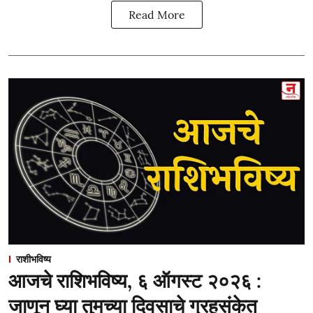
Read More
राशीभविष्य
आजचे राशिभविष्य, ६ ऑगस्ट २०२६ :
जाणून घ्या तुमच्या दिवसाचे ग्रहसंकेत