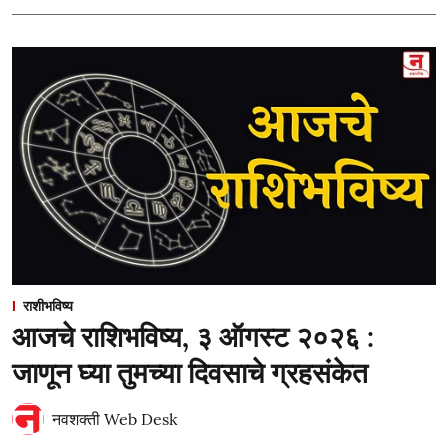
राशीभविष्य
आजचे राशिभविष्य, ३ ऑगस्ट २०२६ :
जाणून घ्या तुमच्या दिवसाचे ग्रहसंकेत
नवशक्ती Web Desk