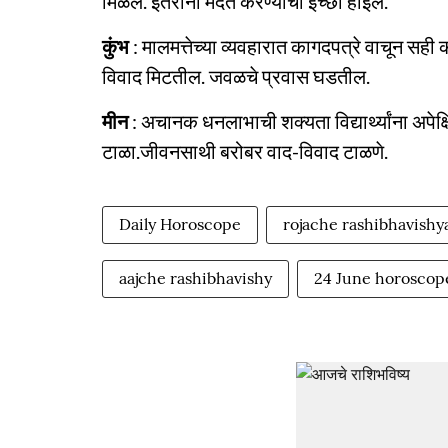
मिळेल. इतरांना मदत करण्याची इच्छा होईल.
कुंभ
: मालमत्तेच्या व्यवहारात कागदपत्रे वाचून स
विवाद मिटतील. जवळचे प्रवास घडतील.
मीन
: अचानक धनलाभाची शक्यता विद्यार्थ्यांना अपे
टाळा.जीवनसाथी बरोबर वाद-विवाद टाळणे.
Daily Horoscope
rojache rashibhavishy
aajche rashibhavishy
24 June horoscop