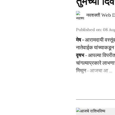
तुमच्या दि
नवशक्ती Web 
Published on
:
08 Aug
मेष -
आरामदायी वस्तूंव
नातेवाईक यांच्याकडू
वृषभ
- आपल्या विपरीत
चांगल्याप्रकारे लाभण
मिथुन
- आजचा आ ...