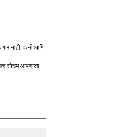
कणार नाही. पत्नी आणि
ंबिक सौख्य आपणाला