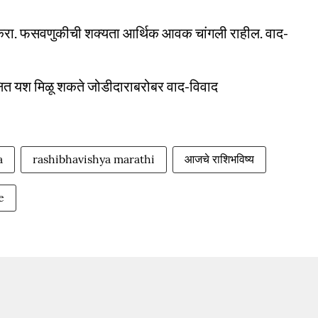
ही करा. फसवणुकीची शक्यता आर्थिक आवक चांगली राहील. वाद-
क्षित यश मिळू शकते जोडीदाराबरोबर वाद-विवाद
a
rashibhavishya marathi
आजचे राशिभविष्य
e