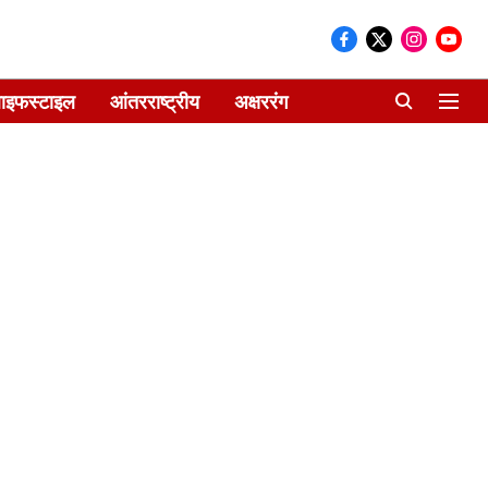
ाइफस्टाइल
आंतरराष्ट्रीय
अक्षररंग