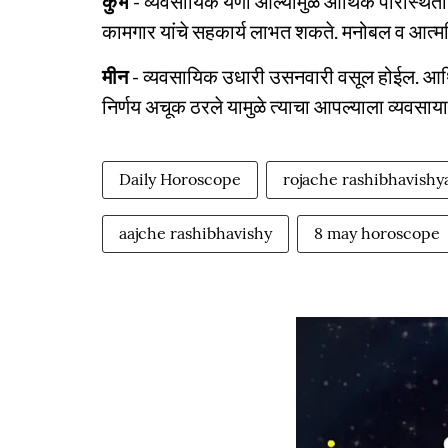
कुंभ
- व्यवसायिक येणी आल्यामुळे आर्थिक परिस्थित
कामगार यांचे सहकार्य लाभत शकते. मनोबल व आत्मव
मीन
- व्यवसायिक उधारी उसनवारी वसूल होईल. आर
निर्णय अचूक ठरले यामुळे त्याचा आपल्याला व्यवसा
Daily Horoscope
rojache rashibhavishy
aajche rashibhavishy
8 may horoscope