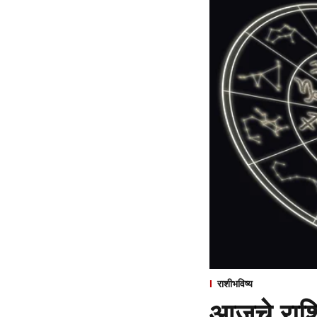
राशीभविष्य
आजचे राशि