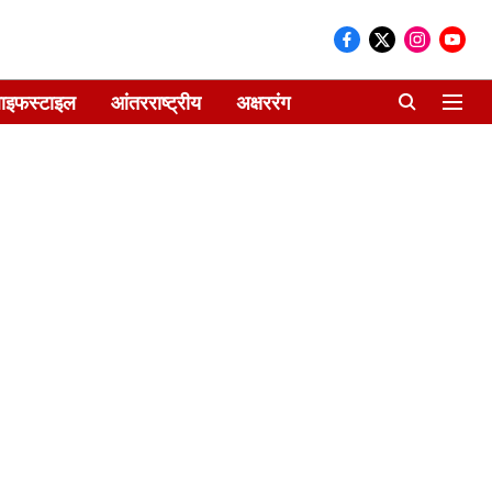
ाइफस्टाइल
आंतरराष्ट्रीय
अक्षररंग