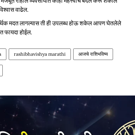
ी मजबूत राहील व्यवसायात काही महत्त्वाचे बदल करू शकाल
िश्वास वाढेल.
्थिक मदत लागल्यास ती ही उपलब्ध होऊ शकेल आपण घेतलेले
यात फायदा होईल.
a
rashibhavishya marathi
आजचे राशिभविष्य