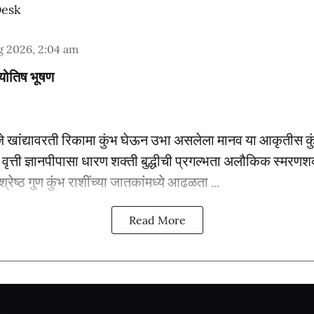
Desk
g 2026, 2:04 am
्योतिष भूषण
हणजे खांद्यावरती रिकामा कुंभ घेऊन उभा असलेला मानव या आकृतीस कु
वृत्ती ज्ञानपीपासा धारण शक्ती बुद्धीची प्रगल्भता अलौकिक स्मरणशक्त
्रेष्ठ गुण कुंभ राशींच्या जातकांमध्ये आढळता ...
Read More