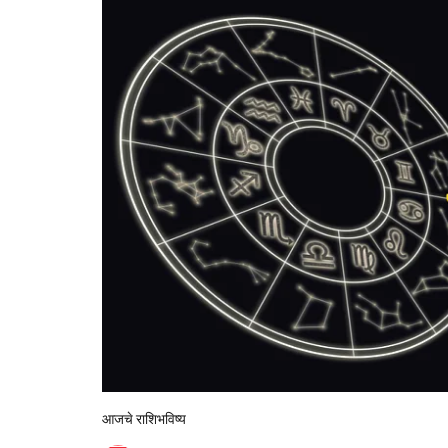
आजचे राशिभविष्य