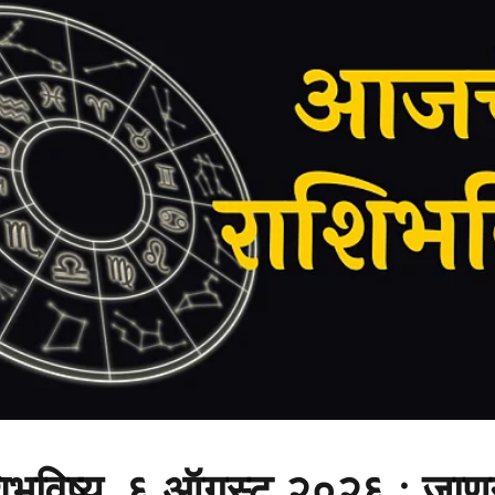
भविष्य, ६ ऑगस्ट २०२६ : जाणून