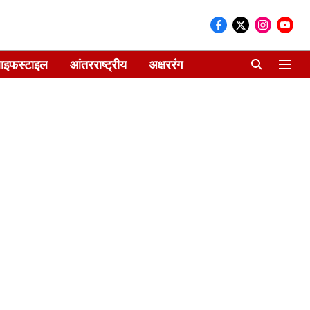
ाइफस्टाइल
आंतरराष्ट्रीय
अक्षररंग