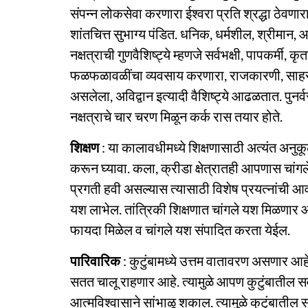
संपन्न लोकसेवा करणारा ईश्वरा प्रति श्रद्धा ठेवणा
शांतचित्त सुभाग्य पंडित. धनिक, धर्मशील, श्रीमान, आ
नक्षत्राची गुणवैशिष्ट्ये म्हणजे सर्वभक्षी, पापकर्मी, कृ
फळफळावळींचा व्यवसाय करणारा, राजकारणी, साहसी, वैभ
असलेला, अविद्वान इत्यादी वैशिष्ट्ये आढळतात. पुनर्व
नक्षत्राचे चार चरण मिळून कर्क रास तयार होते.
शिक्षण
: या कालावधीमध्ये शिक्षणासाठी अत्यंत अन
करून घ्यावा. कला, क्रीडा क्षेत्रातही आपणास चांग
प्रगती हवी असल्यास त्यासाठी विशेष प्रयत्नांची आव
यश लाभेल. तांत्रिकी शिक्षणात चांगले यश मिळणार आ
फायदा मिळेल व चांगले यश संपादित करता येईल.
पारिवारिक
: कुटुंबामध्ये उत्तम वातावरण असणार आह
सतत चालू राहणार आहे. त्यामुळे आपण कुटुंबातील सर
आत्मविश्वासाने सांभाळू शकाल. त्यामुळे कुटुंबातील 