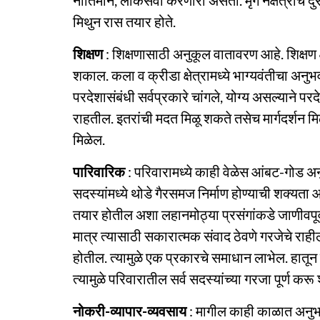
नीतिमान, लोकसेवा करणारा असतो. मृग नक्षत्राचे दु
मिथुन रास तयार होते.
शिक्षण
: शिक्षणासाठी अनुकूल वातावरण आहे. शिक्षण क
शकाल. कला व क्रीडा क्षेत्रामध्ये भाग्यवंतीचा अनुभव
परदेशासंबंधी सर्वप्रकारे चांगले, योग्य असल्याने पर
राहतील. इतरांची मदत मिळू शकते तसेच मार्गदर्शन 
मिळेल.
पारिवारिक
: परिवारामध्ये काही वेळेस आंबट-गोड अ
सदस्यांमध्ये थोडे गैरसमज निर्माण होण्याची शक्यता 
तयार होतील अशा लहानमोठ्या प्रसंगांकडे जाणीवपूर्
मात्र त्यासाठी सकारात्मक संवाद ठेवणे गरजेचे राहील
होतील. त्यामुळे एक प्रकारचे समाधान लाभेल. हातून
त्यामुळे परिवारातील सर्व सदस्यांच्या गरजा पूर्ण कर
नोकरी-व्यापार-व्यवसाय
: मागील काही काळात अनुभव 