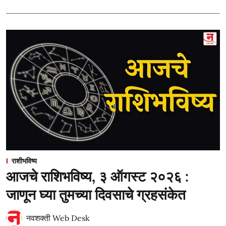
राशीभविष्य
आजचे राशिभविष्य, ३ ऑगस्ट २०२६ :
जाणून घ्या तुमच्या दिवसाचे ग्रहसंकेत
नवशक्ती Web Desk