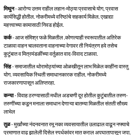
मिथुन
- आरोग्य उत्तम राहील लहान-मोठ्या प्रवासाचे योग, प्रवास
कार्यसिद्धी होतील. नोकरीमध्ये वरिष्ठांचे सहकार्य मिळेल. एखाद्या
महत्त्वाच्या कामासाठी निवड होईल.
कर्क
- आज संमिश्र फळे मिळतील .कोणत्याही स्वरूपातील अतिरेक
टाळावा वाहन चालवताना वाहनाच्या वेगावर ती नियंत्रण हवे तसेच
कुटुंबात व मित्रमंडळींच्या वर्तुळात वाद-विवाद टाळावा.
सिंह
- समाजातील थोरामोठ्यांच्या ओळखीतून लाभ मिळेल काहींना वास्तु
योग. व्यवसायिक स्थिती समाधानकारक राहील. नोकरीमध्ये
राजकारणापासून अलिप्तरहा.
कन्या
- विवाह ठरण्यासाठी मधील अडचणी दूर होतील कुटुंबातील तरुण-
तरुणींच्या कडून मनाला समाधान देणाऱ्या बातम्या मिळतील संतती सौख्य
लाभेल
तुळ
- मुर्खांच्या नंदनवनात रमू नका व्यवसायातील उलाढाल वाढून नफ्याचे
प्रमाणात वाढ झालेली दिसेल स्पर्धकांवर मात कराल अपघातापासून जपा.