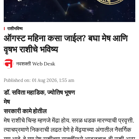
राशीभविष्य
ऑगस्ट महिना कसा जाईल? बघा मेष आणि
वृषभ राशीचे भविष्य
नवशक्ती Web Desk
Published on
:
01 Aug 2026, 1:55 am
डॉ. सविता महाडिक, ज्योतिष भूषण
मेष
सरकारी कामे होतील
मेष राशीचे चिन्ह म्हणजे मेंढा होय. सरळ धडक मारण्याची प्रवृत्ती.
त्याचप्रमाणे निकराची लढत देणे हे मेंढ्याच्या अंगातील नैसर्गिक
गुण आहे. हे गुण मेष राशीच्या व्यक्तींमध्ये आढळतात. ही राशी अल्प