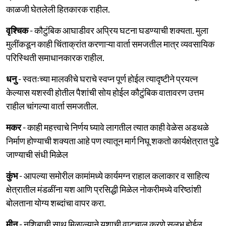
काळजी घेतलेली हितकारक राहील.
वृश्चिक
- कौटुंबिक आघाडीवर अप्रिय घटना घडण्याची शक्यता. मुला
मुलींकडून काही चिंताक्रांत करणाऱ्या वार्ता समजतील मात्र व्यवसायिक
परिस्थिती समाधानकारक राहील.
धनु
- स्वतःच्या मालकीचे घराचे स्वप्न पूर्ण होईल त्यादृष्टीने प्रयत्न
केल्यास यशस्वी होतील पैशांची सोय होईल कौटुंबिक वातावरण उत्तम
राहील चांगल्या वार्ता समजतील.
मकर
- काही महत्त्वाचे निर्णय घ्यावे लागतील त्यात काही वेळेस अडथळे
निर्माण होण्याची शक्यता आहे पण त्यातून मार्ग निघू शकतो कार्यक्षेत्रात पुढे
जाण्याची संधी मिळेल
कुंभ
- आपल्या समोरील कामांमध्ये कार्यमग्न राहाल कलाकार व साहित्य
क्षेत्रातील मंडळींना यश आणि प्रसिद्धी मिळेल नोकरीमध्ये वरिष्ठांशी
बोलताना योग्य शब्दांचा वापर करा.
मीन
- नशिबाची साथ मिळाल्याने यशाची वाटचाल करणे सुलभ होईल