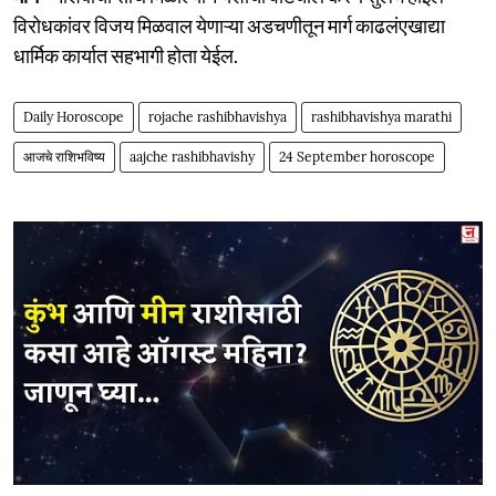
विरोधकांवर विजय मिळवाल येणाऱ्या अडचणीतून मार्ग काढलंएखाद्या
धार्मिक कार्यात सहभागी होता येईल.
Daily Horoscope
rojache rashibhavishya
rashibhavishya marathi
आजचे राशिभविष्य
aajche rashibhavishy
24 September horoscope