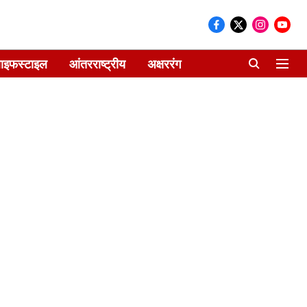
ाइफस्टाइल
आंतरराष्ट्रीय
अक्षररंग