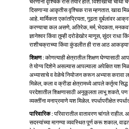
चरणांनी वृश्चिक रास तयार होते. विशाखाचा चौथा चरण 
दिसणाऱ्या आकृतीस वृश्चिक रास म्हणतात. खाद्य मिळ
आहे. मार्मिकता एकांतप्रियता, गुढता दुर्बलांवर आक्
करण्याचा कल असणे, अतिरेक, मर्म, भेदकता, मनकवडेपण
ज्ञानेश्वर किंवा तुम्ही दरोडेखोर माणूस, सुंदर राधा 
राशीचक्राच्या किंवा कुंडलीत ही रास आठ आकड्याने
शिक्षण
: कोणत्याही क्षेत्रातील शिक्षण घेण्यासाठी
ते योग्य दिशेने असल्यास आपल्याला अपेक्षित यश मि
अभ्यासाचे व वेळेचे नियोजन करून अभ्यास करावा लागेल
मिळेल, कला व क्रीडा क्षेत्रामध्ये आपले कर्तृत्व स
परदेशातील शिक्षणासाठी अनुकूलता लाभू शकते, पण योग
व्यक्तींना मनाप्रमाणे यश मिळेल. स्पर्धापरीक्षेत स्पर
पारिवारिक
: परिवारातील वातावरण चांगले राहील. आर
सदस्यांच्या मागण्या व्यवस्थित पूर्ण करू शकाल, वाढ