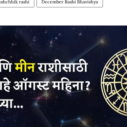
ushchhik rashi
December Rashi Bhavishya