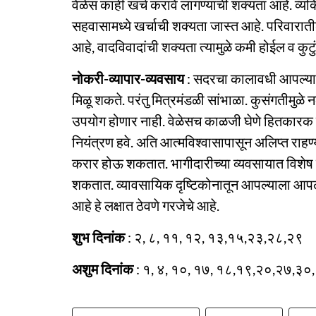
वेळेस काही खर्च करावे लागण्याची शक्यता आहे. व्यक
सहवासामध्ये खर्चाची शक्यता जास्त आहे. परिवारातील
आहे, वादविवादांची शक्यता त्यामुळे कमी होईल व कु
नोकरी-व्यापार-व्यवसाय
: सदरचा कालावधी आपल्याला
मिळू शकते. परंतु मित्रमंडळी सांभाळा. कुसंगतीमुळे न
उपयोग होणार नाही. वेळेसच काळजी घेणे हितकारक ठर
नियंत्रण हवे. अति आत्मविश्वासापासून अलिप्त राहण्
करार होऊ शकतात. भागीदारीच्या व्यवसायात विशेष 
शकतात. व्यावसायिक दृष्टिकोनातून आपल्याला आपल्या 
आहे हे लक्षात ठेवणे गरजेचे आहे.
शुभ दिनांक
: २, ८, ११, १२, १३,१५,२३,२८,२९
अशुम दिनांक
: १, ४, १०, १७, १८,१९,२०,२७,३०