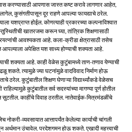
अभ्यास करण्यासाठी आपणास जास्त कष्ट करावे लागणार आहेत,
लागेल, कुसंगतीपासून दूर राहणे आपल्या फायद्याचे ठरेल.
ल्याला यशप्राप्त होईल. कोणत्याही प्रकारच्या कल्पनाविश्वात
वस्तुस्थितीची खातरजमा करून घ्या, तांत्रिक शिक्षणासाठी
यत्नांची आवश्यकता आहे. कला-क्रीडा क्षेत्रासाठी तसेच
े आपल्याला अपेक्षित यश साध्य होण्याची शक्यता आहे.
याची शक्यता आहे. काही वेळेस कुटुंबामध्ये ताण-तणाव येण्याची
 शकते. त्यामुळे ज्या घटनांमुळे वादविवाद निर्माण होऊ
 ठरेल. कुटुंबातील शिक्षण घेणाऱ्या विद्यार्थ्यांकडे वेळेसच
ाहिल्यामुळे कुटुंबातील सर्व सदस्यांच्या मागण्या पूर्ण होतील
न सुटतील. काहींचे विवाह ठरतील. नातेवाईक-मित्रमंडळींचे
णजेच नोकरी-व्यवसायात आत्तापर्यंत केलेल्या कार्याची चांगली
न अर्थमान उंचावेल. परदेशगमन होऊ शकते. एखादी महत्त्वाची