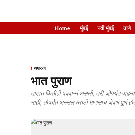
Home
मुंबई
नवी मुंबई
ठाणे
अक्षररंग
भात पुराण
ताटात कितीही पक्वान्नं असली, तरी जोपर्यंत पांढऱ
नाही, तोपर्यंत अस्सल मराठी माणसाचं जेवण पूर्ण हो