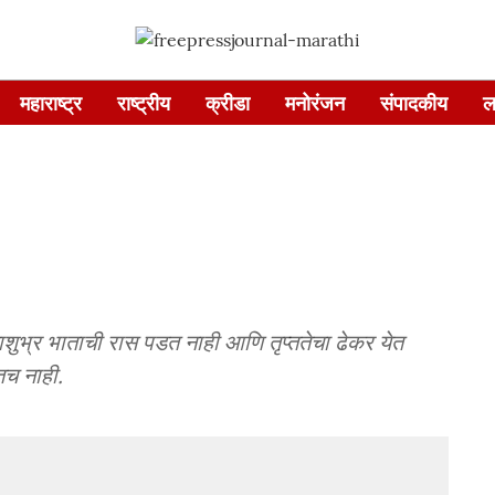
महाराष्ट्र
राष्ट्रीय
क्रीडा
मनोरंजन
संपादकीय
ल
्याशुभ्र भाताची रास पडत नाही आणि तृप्ततेचा ढेकर येत
तच नाही.