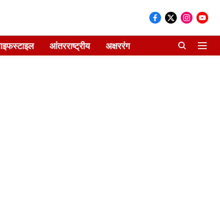
ाइफस्टाइल
आंतरराष्ट्रीय
अक्षररंग