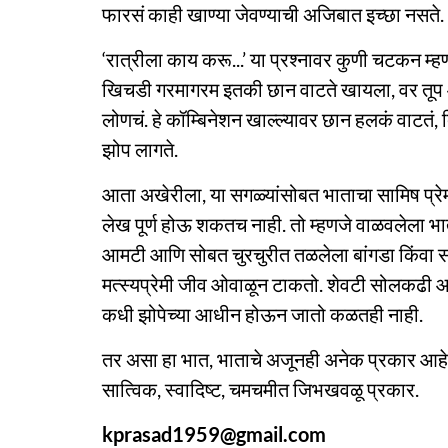
फारसं काही खाण्या जेवण्याची अजिबात इच्छा नसते.
‘रात्रीला काय करू...’ या प्रश्नावर कुणी चटकन म्ह
खिचडी गरमागरम इतकी छान वाटते खायला, वर तूप 
लोणचं. हे कॉम्बिनेशन खाल्ल्यावर छान हलकं वाटत
झोप लागते.
आता अखेरीला, या सगळ्यांसोबत भाताचा सामिष प्रे
लेख पूर्ण होऊ शकतच नाही. तो म्हणजे वाळवलेला भा
आमटी आणि सोबत चुरचुरीत तळलेला बांगडा किंवा सा
मत्स्यप्रेमी जीव ओवाळून टाकतो. शेवटी सोलकढी आ
कधी झोपेच्या आधीन होऊन जातो कळतही नाही.
तर असा हा भात, भाताचे अजूनही अनेक प्रकार आहेत
सात्विक, स्वादिष्ट, चमचमीत जिभखवळू प्रकार.
kprasad1959@gmail.com