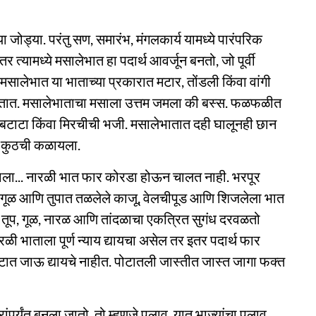
ा जोड्या. परंतु सण, समारंभ, मंगलकार्य यामध्ये पारंपरिक
 त्यामध्ये मसालेभात हा पदार्थ आवर्जून बनतो, जो पूर्वी
सालेभात या भाताच्या प्रकारात मटार, तोंडली किंवा वांगी
सतात. मसालेभाताचा मसाला उत्तम जमला की बस्स. फळफळीत
बटाटा किंवा मिरचीची भजी. मसालेभातात दही घालूनही छान
व कुठची कळायला.
म्हाला... नारळी भात फार कोरडा होऊन चालत नाही. भरपूर
रळ, गूळ आणि तुपात तळलेले काजू, वेलचीपूड आणि शिजलेला भात
र तूप, गूळ, नारळ आणि तांदळाचा एकत्रित सुगंध दरवळतो
ताला पूर्ण न्याय द्यायचा असेल तर इतर पदार्थ फार
त जाऊ द्यायचे नाहीत. पोटातली जास्तीत जास्त जागा फक्त
ांपर्यंत बनला जातो, तो म्हणजे पुलाव. यात भाज्यांचा पुलाव,