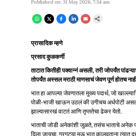
Published on
:
31 May 2026, 7:34 am
प्रासादिक म्हणे
प्रसाद कुळकर्णी
ताटात कितीही पक्वान्नं असली, तरी जोपर्यंत पांढऱ्
तोपर्यंत अस्सल मराठी माणसाचं जेवण पूर्ण होतच नाह
भात हा आपल्या जेवणातला मुख्य पदार्थ, जो खाल्ल्या
पोळी-भाजी खाऊन उठलं की उगीचच अर्धपोटी असल्या
झाल्यासारखं वाटतं आणि तृप्ततेचा ढेकर येतो.
भाताची जोडी अनेकांशी जुळते, तसंच भाताचे अनेक प
दिला जायचा. गुरगुट्या मऊ भात कालवताना त्यात द