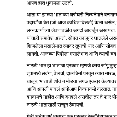
आपण हात धुवायला उठतो.
आता या झाल्या भाताच्या घरोघरी नित्यनेमाने बनणाऱ्य
पदार्थांचा बेत (जो आज क्वचित दिसतो) केला असेल, तर
लग्नकार्याच्या जेवणावळीत अगदी आवर्जून असायचा. म
यांचाही समावेश असतो. सोबत काजूगर घातलेले अ
शिजलेला मसालेभात त्यावर तुपाची धार आणि सोबत 
लागतो. आजच्या पिढीला मसालेभात आणि त्याची च
नारळी भात हा भाताचा प्रकार म्हणजे काय सांगू तु
तुपामध्ये लवंगा, वेलची, दालचिनी परतून त्यात ना
घालून, भाताची शीतं न मोडता सगळं एकत्र केल्याव
आणि आपली पावलं आपोआप किचनकडे वळतात. नारळी भा
बनवायचे नाहीत आणि बनवले असतील तर ते फार पोटा
नारळी भातासाठी राखून ठेवायची.
गेली अनेक वर्षं भाताचा एक प्रकार रेस्टॉरंटपासून घर