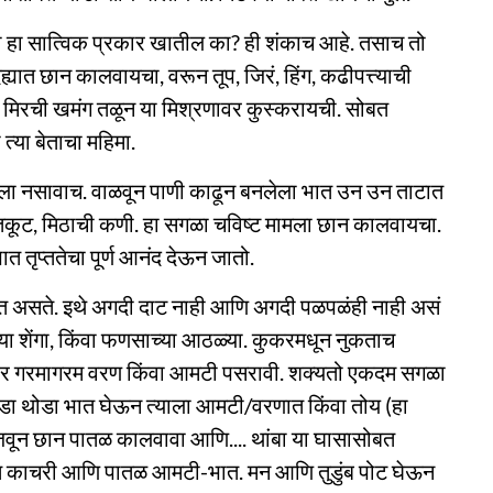
ाचा हा सात्विक प्रकार खातील का? ही शंकाच आहे. तसाच तो
यात छान कालवायचा, वरून तूप, जिरं, हिंग, कढीपत्त्याची
 मिरची खमंग तळून या मिश्रणावर कुस्करायची. सोबत
त्या बेताचा महिमा.
ला नसावाच. वाळवून पाणी काढून बनलेला भात उन उन ताटात
ेतकूट, मिठाची कणी. हा सगळा चविष्ट मामला छान कालवायचा.
ात तृप्ततेचा पूर्ण आनंद देऊन जातो.
 असते. इथे अगदी दाट नाही आणि अगदी पळपळंही नाही असं
या शेंगा, किंवा फणसाच्या आठळ्या. कुकरमधून नुकताच
वर गरमागरम वरण किंवा आमटी पसरावी. शक्यतो एकदम सगळा
थोडा थोडा भात घेऊन त्याला आमटी/वरणात किंवा तोय (हा
जवून छान पातळ कालवावा आणि.... थांबा या घासासोबत
ुरीत काचरी आणि पातळ आमटी-भात. मन आणि तुडुंब पोट घेऊन