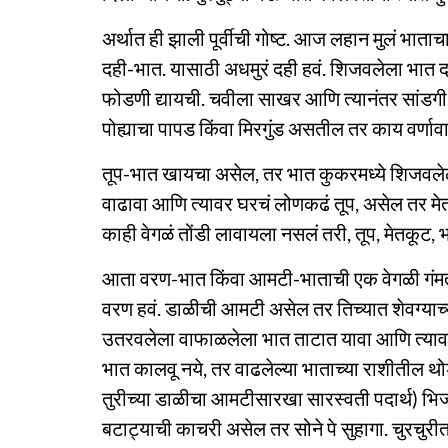
अर्थात ही झाली पूर्वीची गोष्ट. आज लहान मुलं भात
दही-भात. यासाठी अधमुरं दही हवं. शिजवलेला भात दह्
फोडणी द्यायची. चवीला साखर आणि त्यानंतर सांडगी
पोह्याचा पापड किंवा मिरगुंड असतील तर काय वर्णावा 
तूप-भात खायचा असेल, तर भात कुकरमध्ये शिजवले
वाढावा आणि त्यावर घरचं लोणकढं तूप, असेल तर म
काही वेगळं तोंडी लावायला नसलं तरी, तूप, मेतकूट, भ
आता वरण-भात किंवा आमटी-भाताची एक वेगळी गंमत
वरण हवं. डाळीची आमटी असेल तर तिच्यात शेवग्याच्
उतरवलेला वाफाळलेला भात ताटात यावा आणि त्या
भात कालवू नये, तर वाढलेल्या भाताच्या राशीतील 
तुरीच्या डाळीचा आमटीसारखा सारस्वती पदार्थ) भि
बटाट्याची काचरी असेल तर सोने पे सुहागा. चुरच