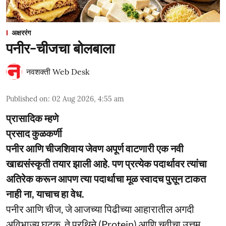
अक्षररंग
पनीर-चीजचा बोलबाला
नवशक्ती Web Desk
Published on
:
02 Aug 2026, 4:55 am
प्रासादिक म्हणे
प्रसाद कुळकर्णी
पनीर आणि चीजशिवाय जेवण अपूर्ण वाटणारी एक नवी
खाद्यसंस्कृती तयार झाली आहे. पण प्रत्येक पदार्थावर त्यांचा
अतिरेक करून आपण त्या पदार्थाचा मूळ स्वादच पुसून टाकत
नाही ना, याचाच हा वेध.
पनीर आणि चीज, जे आजच्या पिढीच्या आहारातील अगदी
अविभाज्य घटक. ते प्रथिने (Protein) आणि चवीचा उत्तम