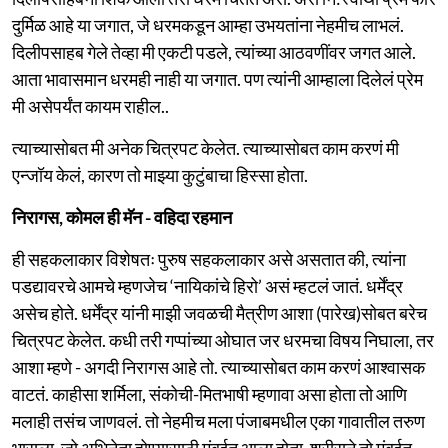
दुर्मिळ आहे या जगात, जे धरमकडून आम्हा उभयतांना नेहमीच लाभलं.
दिलीपसाहब गेले तेव्हा मी एकटी पडले, त्यांच्या आठवणींवर जगत आले.
आता भावासमान धरमही नाही या जगात. पण त्यांनी आम्हाला दिलेलं प्रेम
मी असेपर्यंत कायम राहील..
त्याच्यासोबत मी अनेक चित्रपट केलेत. त्याच्यासोबत काम करणं मी
एन्जॉय केलं, कारण तो माझ्या कुटुंबाचा हिस्सा होता.
निरागस, कोमल ही मॅन - वहिदा रहमान
ही सहकलाकार विशेषतः पुरुष सहकलाकार असे असतात की, त्यांना
पडद्यावरचे आमचे म्हणजेच ‘नायिकांचे हिरो’ असं म्हटलं जातं. धर्मेंद्र
असेच होते. धर्मेंद्र यांनी माझी जवळची मैत्रीण आशा (पारेख)सोबत बरेच
चित्रपट केलेत. कधी तरी गप्पांच्या ओघात जर धरमचा विषय निघाला, तर
आशा म्हणे - अगदी निरागस आहे तो. त्याच्यासोबत काम करणं आश्वासक
वाटतं. काहीसा शर्मिला, संकोची-मितभाषी म्हणावा असा होता तो आणि
मलाही तसंच जाणवलं. तो नेहमीच मला पंजाबमधील एका गावातील तरुण
भासला, जो अभिनेता होण्यासाठी मुंबईत आला होता. शरीराने तो मुंबईत