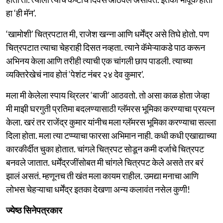
हा ‘ही मॅन’.
‘खामोशी’ चित्रपटात मी, राजेश खन्ना आणि धर्मेंद्र असे तिघे होतो. पण
चित्रपटात त्याचा चेहराही दिसत नव्हता. त्याने कॅमेऱ्याकडे पाठ करून
अभिनय केला आणि तरीही त्याची एक चांगली छाप पाडली. त्याच्या
व्यक्तिरेखेचं नाव होतं ‘पेशंट नंबर २४ देव कुमार’.
मला मी केलेला स्पाय थ्रिलर ‘बाजी’ आठवतो. तो असा काळ होता जेव्हा
मी माझी घरगुती प्रतिमा बदलण्यासाठी ग्लॅमरस भूमिका करण्याचा प्रयत्न
केला. खरं तर राजेंद्र कुमार यांनीच मला ग्लॅमरस भूमिका करण्याचा सल्ला
दिला होता. मला त्या टप्प्याचा फारसा अभिमान नाही. कधी कधी एखाद्याच्या
कारकीर्दीत चुका होतात. चांगले चित्रपट सोडून कमी दर्जाचे चित्रपट
बनवले जातात. धर्मेंद्रजींसोबत मी चांगले चित्रपट केले असते तर बरं
झालं असतं. म्हणूनच ती खंत मला कायम राहील. उमद्या मनाचा आणि
लोभस चेहऱ्याचा धर्मेंद्र इतका देखणा अन्य कलावंत नसेल कुणी!
ज्येष्ठ सिनेपत्रकार