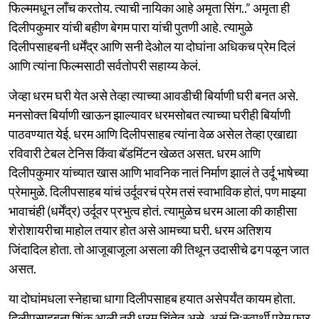
फिल्ममधून लाँच करतोय. त्याची नायिका आहे अमृता सिंग..” अमृता ही
दिलीपकुमार यांची बहीण बेगम पारा यांची पुतणी आहे. त्यामुळे
दिलीपसाहबनी धर्मेंद्र आणि सनी देओल या दोघांना अधिकच प्रेम दिलं
आणि त्यांना फिल्मसाठी सर्वतोपरी सहाय्य केलं.
जेव्हा धरम घरी येत असे तेव्हा त्याच्या आवडीची बिर्याणी घरी बनत असे.
मनसोक्त बिर्याणी खाऊन झाल्यावर धरमसोबत त्याच्या घरीही बिर्याणी
पाठवण्यात येई. धरम आणि दिलीपसाहब त्यांना वेळ असेल तेव्हा एखाद्या
रविवारी टेबल टेनिस किंवा बॅडमिंटन खेळत असत. धरम आणि
दिलीपकुमार यांच्यात खास आणि भावनिक नातं निर्माण झालं ते उर्दू भाषेच्या
प्रेमामुळे. दिलीपसाहब यांचं उर्दूवरचं प्रेम तसं स्वाभाविक होतं, पण माझ्या
भावाचंही (धर्मेंद्र) उर्दूवर प्रभुत्व होतं. त्यामुळेच धरम आला की काहीसा
शेरोशायरीचा माहोल तयार होत असे आमच्या घरी. धरम अतिशय
जिंदादिल होता. तो आजूबाजूला असला की तिथून उदासीचे ढग पळून जात
असत.
या दोघांमधला स्नेहाचा धागा दिलीपसाहब हयात असेपर्यंत कायम होता.
दिलीपसाहबना शिंक आली तरी धरम चिंतेत असे. असं नि:स्वार्थी प्रेम फार