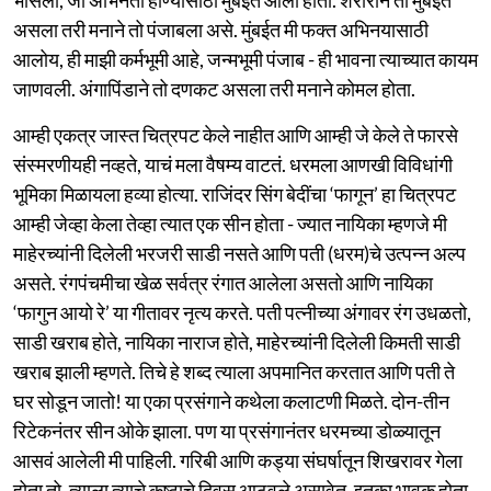
असला तरी मनाने तो पंजाबला असे. मुंबईत मी फक्त अभिनयासाठी
आलोय, ही माझी कर्मभूमी आहे, जन्मभूमी पंजाब - ही भावना त्याच्यात कायम
जाणवली. अंगापिंडाने तो दणकट असला तरी मनाने कोमल होता.
आम्ही एकत्र जास्त चित्रपट केले नाहीत आणि आम्ही जे केले ते फारसे
संस्मरणीयही नव्हते, याचं मला वैषम्य वाटतं. धरमला आणखी विविधांगी
भूमिका मिळायला हव्या होत्या. राजिंदर सिंग बेदींचा ‘फागून’ हा चित्रपट
आम्ही जेव्हा केला तेव्हा त्यात एक सीन होता - ज्यात नायिका म्हणजे मी
माहेरच्यांनी दिलेली भरजरी साडी नसते आणि पती (धरम)चे उत्पन्न अल्प
असते. रंगपंचमीचा खेळ सर्वत्र रंगात आलेला असतो आणि नायिका
‘फागुन आयो रे’ या गीतावर नृत्य करते. पती पत्नीच्या अंगावर रंग उधळतो,
साडी खराब होते, नायिका नाराज होते, माहेरच्यांनी दिलेली किमती साडी
खराब झाली म्हणते. तिचे हे शब्द त्याला अपमानित करतात आणि पती ते
घर सोडून जातो! या एका प्रसंगाने कथेला कलाटणी मिळते. दोन-तीन
रिटेकनंतर सीन ओके झाला. पण या प्रसंगानंतर धरमच्या डोळ्यातून
आसवं आलेली मी पाहिली. गरिबी आणि कड्या संघर्षातून शिखरावर गेला
होता तो. त्याला त्याचे कष्टाचे दिवस आठवले असावेत. इतका भावूक होता