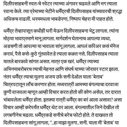
दिलीपसाहबनी स्वतःचे स्वेटर त्याच्या अंगावर चढवले आणि मग त्याला
रवाना केले. त्या प्रेमाच्या भेटीने धर्मेंद्रची दिलीपसाहब यांच्यावरची श्रद्धा
अधिकच वाढली. धरममधला भाबडेपणा, निष्पाप चेहरा मी पाहत होते.
धर्मेंद्र तेव्हापासून कधीही घरी येऊन दिलीपसाहबना भेटू लागला. त्यांना
मोठ्या भावाप्रमाणे मानू लागला. मार्गदर्शन घेतानाच आपल्या व्यथा,
अडचणी तो आपल्या या भावाला सांगू लागला. आपलं करिअर कसं मॅनेज
करावं, पैसे कसे-कुठे गुंतवावेत हे त्याला कळत नसे. दिलीपसाहब त्याला
यातले बारकावे सांगत असत. मात्र एक खरं. धर्मेंद्र त्याच्या
अभिनयाबरोबरच त्याची मेहनत आणि संघर्ष याच्या जोरावर स्टार झाला.
नंतर धर्मेंद्र त्याचा मुलगा अजय उर्फ सनी देओल याला ‘बेताब’
चित्रपटातून लाँच करणार होता. मध्यरात्री आमच्या बंगल्याचा दरवाजा
कुणी वाजवला म्हणून आम्ही विचार करत होतो की कोण असेल, तर दारात
भांबावलेला धर्मेंद्र होता. इतक्या रात्री धर्मेंद्र का बरं आला असावा? असा
विचार आम्ही करेपर्यंत धर्मेंद्र थेट वर आला. बंगल्यातील जिने देखील तो
लगबगीनेच चढला. धर्मेंद्रकडे सनीचे बरेच फोटो होते. ते दाखवत तो
दिलीपसाहबना सांगू लागला, “..हा माझा मुलगा..सनी. याला मी ‘बेताब’ या