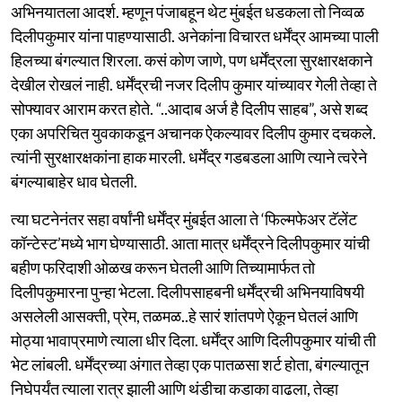
अभिनयातला आदर्श. म्हणून पंजाबहून थेट मुंबईत धडकला तो निव्वळ
दिलीपकुमार यांना पाहण्यासाठी. अनेकांना विचारत धर्मेंद्र आमच्या पाली
हिलच्या बंगल्यात शिरला. कसं कोण जाणे, पण धर्मेंद्रला सुरक्षारक्षकाने
देखील रोखलं नाही. धर्मेंद्रची नजर दिलीप कुमार यांच्यावर गेली तेव्हा ते
सोफ्यावर आराम करत होते. “..आदाब अर्ज है दिलीप साहब”, असे शब्द
एका अपरिचित युवकाकडून अचानक ऐकल्यावर दिलीप कुमार दचकले.
त्यांनी सुरक्षारक्षकांना हाक मारली. धर्मेंद्र गडबडला आणि त्याने त्वरेने
बंगल्याबाहेर धाव घेतली.
त्या घटनेनंतर सहा वर्षांनी धर्मेंद्र मुंबईत आला ते ‘फिल्मफेअर टॅलेंट
कॉन्टेस्ट’मध्ये भाग घेण्यासाठी. आता मात्र धर्मेंद्रने दिलीपकुमार यांची
बहीण फरिदाशी ओळख करून घेतली आणि तिच्यामार्फत तो
दिलीपकुमारना पुन्हा भेटला. दिलीपसाहबनी धर्मेंद्रची अभिनयाविषयी
असलेली आसक्ती, प्रेम, तळमळ..हे सारं शांतपणे ऐकून घेतलं आणि
मोठ्या भावाप्रमाणे त्याला धीर दिला. धर्मेंद्र आणि दिलीपकुमार यांची ती
भेट लांबली. धर्मेंद्रच्या अंगात तेव्हा एक पातळसा शर्ट होता, बंगल्यातून
निघेपर्यंत त्याला रात्र झाली आणि थंडीचा कडाका वाढला, तेव्हा