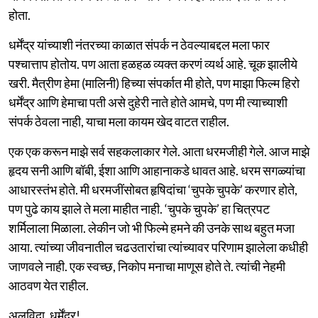
होता.
धर्मेंद्र यांच्याशी नंतरच्या काळात संपर्क न ठेवल्याबद्दल मला फार
पश्चात्ताप होतोय. पण आता हळहळ व्यक्त करणं व्यर्थ आहे. चूक झालीये
खरी. मैत्रीण हेमा (मालिनी) हिच्या संपर्कात मी होते, पण माझा फिल्म हिरो
धर्मेंद्र आणि हेमाचा पती असे दुहेरी नाते होते आमचे, पण मी त्याच्याशी
संपर्क ठेवला नाही, याचा मला कायम खेद वाटत राहील.
एक एक करून माझे सर्व सहकलाकार गेले. आता धरमजीही गेले. आज माझे
हृदय सनी आणि बॉबी, ईशा आणि आहानाकडे धावत आहे. धरम सगळ्यांचा
आधारस्तंभ होते. मी धरमजींसोबत हृषिदांचा ‘चुपके चुपके’ करणार होते,
पण पुढे काय झाले ते मला माहीत नाही. ‘चुपके चुपके’ हा चित्रपट
शर्मिलाला मिळाला. लेकीन जो भी फिल्मे हमने की उनके साथ बहुत मजा
आया. त्यांच्या जीवनातील चढउतारांचा त्यांच्यावर परिणाम झालेला कधीही
जाणवले नाही. एक स्वच्छ, निकोप मनाचा माणूस होते ते. त्यांची नेहमी
आठवण येत राहील.
अलविदा, धर्मेंद्र!