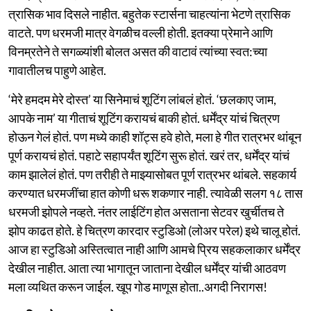
त्रासिक भाव दिसले नाहीत. बहुतेक स्टार्सना चाहत्यांना भेटणे त्रासिक
वाटते. पण धरमजी मात्र वेगळीच वल्ली होती. इतक्या प्रेमाने आणि
विनम्रतेने ते सगळ्यांशी बोलत असत की वाटावं त्यांच्या स्वत:च्या
गावातीलच पाहुणे आहेत.
‘मेरे हमदम मेरे दोस्त’ या सिनेमाचं शूटिंग लांबलं होतं. ‘छलकाए जाम,
आपके नाम’ या गीताचं शूटिंग करायचं बाकी होतं. धर्मेंद्र यांचं चित्रण
होऊन गेलं होतं. पण मध्ये काही शॉट्स हवे होते, मला हे गीत रात्रभर थांबून
पूर्ण करायचं होतं. पहाटे सहापर्यंत शूटिंग सुरू होतं. खरं तर, धर्मेंद्र यांचं
काम झालेलं होतं. पण तरीही ते माझ्यासोबत पूर्ण रात्रभर थांबले. सहकार्य
करण्यात धरमजींचा हात कोणी धरू शकणार नाही. त्यावेळी सलग १८ तास
धरमजी झोपले नव्हते. नंतर लाईटिंग होत असताना सेटवर खुर्चीतच ते
झोप काढत होते. हे चित्रण कारदार स्टुडिओ (लोअर परेल) इथे चालू होतं.
आज हा स्टुडिओ अस्तित्वात नाही आणि आमचे प्रिय सहकलाकार धर्मेंद्र
देखील नाहीत. आता त्या भागातून जाताना देखील धर्मेंद्र यांची आठवण
मला व्यथित करून जाईल. खूप गोड माणूस होता..अगदी निरागस!