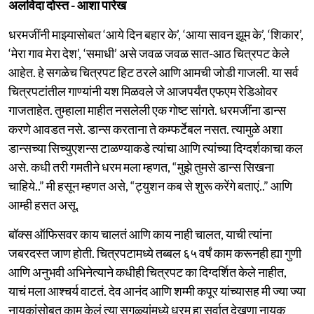
अलविदा दोस्त - आशा पारेख
धरमजींनी माझ्यासोबत ‘आये दिन बहार के’, ‘आया सावन झूम के’, ‘शिकार’,
‘मेरा गाव मेरा देश’, ‘समाधी’ असे जवळ जवळ सात-आठ चित्रपट केले
आहेत. हे सगळेच चित्रपट हिट ठरले आणि आमची जोडी गाजली. या सर्व
चित्रपटांतील गाण्यांनी यश मिळवले जे आजपर्यंत एफएम रेडिओवर
गाजताहेत. तुम्हाला माहीत नसलेली एक गोष्ट सांगते. धरमजींना डान्स
करणे आवडत नसे. डान्स करताना ते कम्फर्टेबल नसत. त्यामुळे अशा
डान्सच्या सिच्युएशन्स टाळण्याकडे त्यांचा आणि त्यांच्या दिग्दर्शकाचा कल
असे. कधी तरी गमतीने धरम मला म्हणत, “मुझे तुमसे डान्स सिखना
चाहिये..” मी हसून म्हणत असे, “ट्युशन कब से शुरू करेंगे बताएं..” आणि
आम्ही हसत असू.
बॉक्स ऑफिसवर काय चालतं आणि काय नाही चालत, याची त्यांना
जबरदस्त जाण होती. चित्रपटामध्ये तब्बल ६५ वर्षं काम करूनही ह्या गुणी
आणि अनुभवी अभिनेत्याने कधीही चित्रपट का दिग्दर्शित केले नाहीत,
याचं मला आश्चर्य वाटतं. देव आनंद आणि शम्मी कपूर यांच्यासह मी ज्या ज्या
नायकांसोबत काम केलं त्या सगळ्यांमध्ये धरम हा सर्वात देखणा नायक