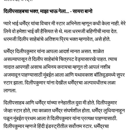
दिलीपसाहबचा भक्त, माझा भाऊ गेला... - सायरा बानो
प्यारे भाई धर्मेंद्र यांचा विचार मी स्टार अभिनेता म्हणून कधी केला नाही. मेरे
लिये वो हमेशा भाई की हैसियत से थे. मला धरमजी बहिणीची माया देत.
धरमजी दिलीप साहेबांचे अतिशय प्रिय भक्त म्हणावेत, असे होते.
धर्मेंद्र दिलीपकुमार यांना आपला आदर्श मानत असत. शाळेत
असल्यापासून ते दिलीप साहेबांचे चित्रपट वेड्यासारखे पाहत. त्याच
नादात आपणही असाच अभिनय करायचा म्हणून तो आपलं नशीब
अजमावून पाहण्यासाठी मुंबईत आला आणि यथावकाश बॉलिवूडमध्ये सुपर
स्टार झाला. दिलीपकुमार यांना देखील धर्मेंद्रचा अल्पावधीतच लळा
लागला.
दिलीपसाहब आणि धर्मेंद्र यांच्या स्नेहातील दुवा मी होते. दिलीपकुमार
जेव्हा स्टार होते, त्या काळात धर्मेंद्र संघर्षशील होता. धर्मेंद्र लुधियानाहून
पळून मुंबईत प्रथम आला ते दिलीपकुमार यांना प्रत्यक्ष पाहण्यासाठी.
दिलीपकुमार म्हणजे हिंदी इंडस्ट्रीतील सर्वोत्तम स्टार. धर्मेंद्रचा