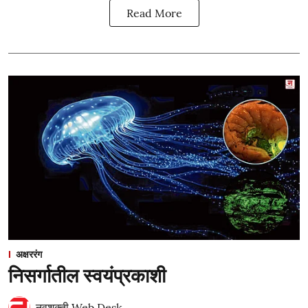
Read More
अक्षररंग
निसर्गातील स्वयंप्रकाशी
नवशक्ती Web Desk