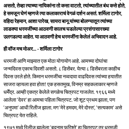
असतो, तेव्हा त्याच्या नायिकांना तो कसा वाटतो, त्यांच्यातील बंध कसे होते,
हे समजून घेणं म्हणजे त्या कलाकाराचं वेगळं दर्शन असतं. शर्मिला टागोर,
वहिदा रेहमान, आशा पारेख, सायरा बानू यांच्या बोलण्यातून त्यांच्या
लाडक्या धरमजींच्या आठवणी कालच घडलेल्या प्रसंगासारख्या
उलगडल्या आहेत. या आठवणी हेच धरमजींना केलेलं अभिवादन आहे.
ही वॉज मच मोअर... - शर्मिला टागोर
धरमजी आणि माझ्यात एक मोठा योगायोग आहे. आमच्या दोघांचा
जन्मदिवस एकाच दिवशी असतो. ८ डिसेंबर. येत्या ८ डिसेंबरला काहीच
दिवस उरले होते. किमान धरमजींचा नव्वदावा वाढदिवस त्यांच्या हयातीत
साजरा व्हायला हवा होता! एक हसतमुख, विनम्र सहकलाकार म्हणजे
धर्मेंद्र. आम्ही एकत्र केलेले सगळेच चित्रपट गाजलेत. १९६६ मध्ये
आलेला ‘देवर’ हा आमचा पहिला चित्रपट. जो शूट प्रथम झाला, पण
‘अनुपमा’ आधी रिलीज झाला. मग ‘मेरे हमदम, मेरे दोस्त’, ‘सत्यकाम’ असे
चित्रपट येत राहिले.
१९७१ मध्ये रिलीज झालेला ‘बदनाम फरिश्ते’ हा चित्रपट तर धरमजी