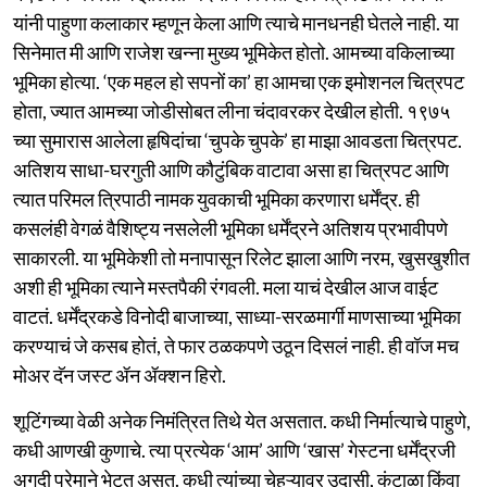
यांनी पाहुणा कलाकार म्हणून केला आणि त्याचे मानधनही घेतले नाही. या
सिनेमात मी आणि राजेश खन्ना मुख्य भूमिकेत होतो. आमच्या वकिलाच्या
भूमिका होत्या. ‘एक महल हो सपनों का’ हा आमचा एक इमोशनल चित्रपट
होता, ज्यात आमच्या जोडीसोबत लीना चंदावरकर देखील होती. १९७५
च्या सुमारास आलेला हृषिदांचा ‘चुपके चुपके’ हा माझा आवडता चित्रपट.
अतिशय साधा-घरगुती आणि कौटुंबिक वाटावा असा हा चित्रपट आणि
त्यात परिमल त्रिपाठी नामक युवकाची भूमिका करणारा धर्मेंद्र. ही
कसलंही वेगळं वैशिष्ट्य नसलेली भूमिका धर्मेंद्रने अतिशय प्रभावीपणे
साकारली. या भूमिकेशी तो मनापासून रिलेट झाला आणि नरम, खुसखुशीत
अशी ही भूमिका त्याने मस्तपैकी रंगवली. मला याचं देखील आज वाईट
वाटतं. धर्मेंद्रकडे विनोदी बाजाच्या, साध्या-सरळमार्गी माणसाच्या भूमिका
करण्याचं जे कसब होतं, ते फार ठळकपणे उठून दिसलं नाही. ही वॉज मच
मोअर दॅन जस्ट ॲन ॲक्शन हिरो.
शूटिंगच्या वेळी अनेक निमंत्रित तिथे येत असतात. कधी निर्मात्याचे पाहुणे,
कधी आणखी कुणाचे. त्या प्रत्येक ‘आम’ आणि ‘खास’ गेस्टना धर्मेंद्रजी
अगदी प्रेमाने भेटत असत. कधी त्यांच्या चेहऱ्यावर उदासी, कंटाळा किंवा