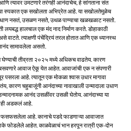
आणि त्यावर उमटणारे तरंगही आनंदाचेच, हे सांगताना संत
ोह या रुपकात एक सखोलता अभिप्रेत आहे. या सखोलतेमुळेच
 उधाण नसतं, उसळण नसते, उथळ पाण्याचा खळखळाट नसतो.
ची ती लयबद्ध हालचाल एक मंद नाद निर्माण करते. डोहाकाठी
े वाटते. त्याक्षणी पंचेंद्रियं तरल होतात आणि एक ध्यानस्थ
ळ आनंद सामावलेला असतो.
मजून घेण्याची तीव्रता २०२५ मध्ये अधिकच वाढतेय. कारण
या बसवणारे आवाज ऐकू येत आहेत. आवाजांची एक न संपणारी
धूर पसरला आहे. त्यातून एक मोकळा श्वास उधार मागावा
तंय, कारण चहुबाजूंनी आनंदाच्या नावाखाली उन्मादाला उधाण
ा उन्मादनामक आनंद उसळींवर उसळी घेतोय. आनंदाच्या या
रंकाही अडकलं आहे.
धूर फसफसलेला आहे. कानाचे पडदे फाडणाऱ्या आवाजात
टाके फोडलेले आहेत. काळवेळाचं भान हरपून रात्री एक-दोन