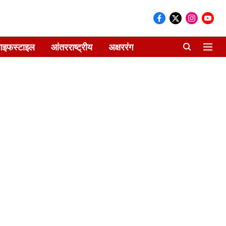
ाइफस्टाइल
आंतरराष्ट्रीय
अक्षररंग