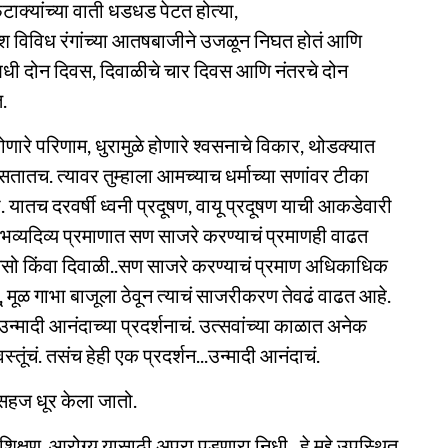
फटाक्यांच्या वाती धडधड पेटत होत्या,
 आकाश विविध रंगांच्या आतषबाजीने उजळून निघत होतं आणि
या आधी दोन दिवस, दिवाळीचे चार दिवस आणि नंतरचे दोन
.
होणारे परिणाम, धुरामुळे होणारे श्वसनाचे विकार, थोडक्यात
ा असतातच. त्यावर तुम्हाला आमच्याच धर्माच्या सणांवर टीका
ातच दरवर्षी ध्वनी प्रदूषण, वायू प्रदूषण याची आकडेवारी
व्यदिव्य प्रमाणात सण साजरे करण्याचं प्रमाणही वाढत
असो किंवा दिवाळी..सण साजरे करण्याचं प्रमाण अधिकाधिक
, मूळ गाभा बाजूला ठेवून त्याचं साजरीकरण तेवढं वाढत आहे.
उन्मादी आनंदाच्या प्रदर्शनाचं. उत्सवांच्या काळात अनेक
्तूंचं. तसंच हेही एक प्रदर्शन...उन्मादी आनंदाचं.
सहज धूर केला जातो.
क्षण, आरोग्य यासाठी अपुरा पडणारा निधी...हे मुद्दे उपस्थित