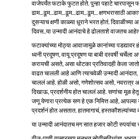
वाजेपर्यंत फटाके फुटत होते. पुन्हा पहाटे चारपासून 
ढाम...ढूम...ढाम...ढूम...ढाम...ढूम... क्षणभरासाठी
दुसऱ्याच क्षणी काळ्या धुराने भरत होतं. दिवाळीच्
दिवस..या उन्मादी आनंदाचे हे ढोलताशे वाजतच आहेत
फटाक्यांच्या मोठ्या आवाजामुळे कानांच्या पडद्यावर 
ध्वनी प्रदूषण, वायू प्रदूषण या बाबी दरवर्षी चर्चेल
करायची असते, असा थोटका प्रतिवादही केला जातो. य
वाढत चालली आहे आणि त्याचवेळी उन्मादी आनंदात, भ
चाललं आहे. होळी असो, गणेशोत्सव असो, नवरात्र 
दिखाऊ, प्रदर्शनीय होत चाललं आहे. सणांचा मूळ हेतू
जणू येणारा प्रत्येक सण हे एक निमित्त आहे, आपल्या 
प्रदर्शनं होत असतात. हातमागाचं, हस्तकौशल्यांच्या वस
या उन्मादी आनंदातच मग सात हजार कोटी रुपयांचा 
वीज-पाणी यासारख्या मूलभूत सोयीसुविधांचा अभाव, शि