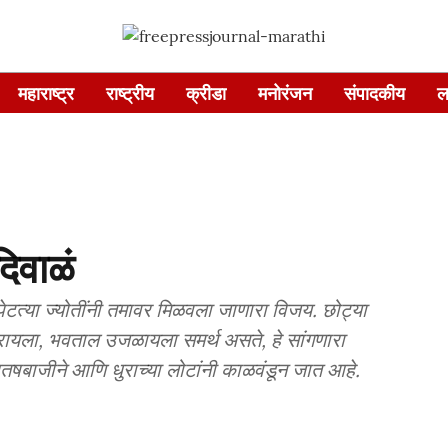
महाराष्ट्र
राष्ट्रीय
क्रीडा
मनोरंजन
संपादकीय
ल
दिवाळं
द पेटत्या ज्योतींनी तमावर मिळवला जाणारा विजय. छोट्या
ायला, भवताल उजळायला समर्थ असते, हे सांगणारा
षबाजीने आणि धुराच्या लोटांनी काळवंडून जात आहे.