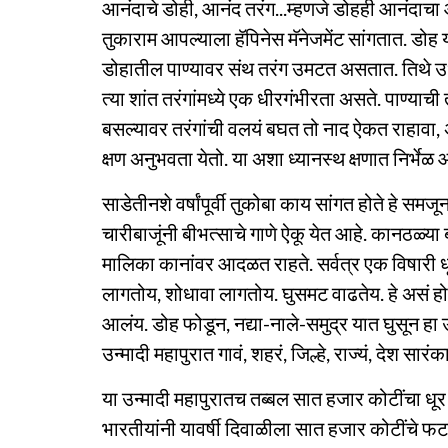
आनंदाचे डोही, आनंद तरंग...म्हणजे डोहही आनंदाचा 
तुकाराम आपल्याला हॅपिनेस मॅनेजमेंट सांगतात. ड
डोहातील पाण्यावर संथ तरंग उमटत असतात. तिथे
त्या शांत तरंगांमध्ये एक धीरगंभीरता असते. पाण्या
बसल्यावर तरंगांची वलयं बघत तो नाद ऐकत राहावा, अस
क्षण अनुभवता येतो. या अशा ध्यानस्थ क्षणात निर्भे
साडेतीनशे वर्षांपूर्वी तुकोबा काय सांगत होते हे स
चारीबाजूंनी बीभत्साचे गाणे ऐकू येत आहे. कानठळ्
मालिका कानांवर आदळत राहते. सर्वत्र एक विषारी 
लागतोय, शोधावा लागतोय. घुसमट वाढतेय. हे असं हो
आलंय. डोह फोडून, नद्या-नाले-समुद्र यात घुसून ह
उन्मादी महापुरात गावं, शहरं, जिल्हे, राज्यं, देश सा
या उन्मादी महापुरातच तब्बल सात हजार कोटींचा 
भारतीयांनी यावर्षी दिवाळीला सात हजार कोटींचे फ