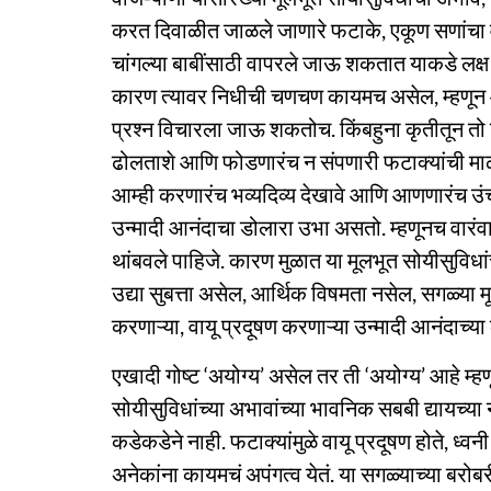
करत दिवाळीत जाळले जाणारे फटाके, एकूण सणांचा वा
चांगल्या बाबींसाठी वापरले जाऊ शकतात याकडे लक्ष वे
कारण त्यावर निधीची चणचण कायमच असेल, म्हणून
प्रश्न विचारला जाऊ शकतोच. किंबहुना कृतीतून तो
ढोलताशे आणि फोडणारंच न संपणारी फटाक्यांची माळ.
आम्ही करणारंच भव्यदिव्य दे‌खावे आणि आणणारंच उंच
उन्मादी आनंदाचा डोलारा उभा असतो. म्हणूनच वारंवा
थांबवले पाहिजे. कारण मुळात या मूलभूत सोयीसुविधांच
उद्या सुबत्ता असेल, आर्थिक विषमता नसेल, सगळ्या म
करणाऱ्या, वायू प्रदूषण करणाऱ्या उन्मादी आनंदाच्य
एखादी गोष्ट ‘अयोग्य’ असेल तर ती ‘अयोग्य’ आहे म्
सोयीसुविधांच्या अभावांच्या भावनिक सबबी द्यायच्य
कडेकडेने नाही. फटाक्यांमुळे वायू प्रदूषण होते, ध
अनेकांना कायमचं अपंगत्व येतं. या सगळ्याच्या बर