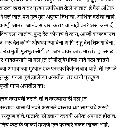
ढता खर्च यावर प्रश्न उपस्थित केले जातात. हे पैसे अधिक
धलं जातं. पण मूळ मुद्दा अपुऱ्या निधीचा, आर्थिक दरीचा नाही.
 आम्ही आमचा आनंद साजरा करायचा नाही का? असा उन्मादी
 विचारला जातोच. फुटू देत कोणाचे ते कान, आम्ही वाजवणारच
 मरू देत कोणी औषधपाण्याविना आणि राहू देत शिक्षणाविना,
 उंच मूर्ती. मूलभूत सोयींच्या अभावावर काट मारतंच हा सगळा
र भाबडेपणाने या मूलभूत सोयीसुविधांच्या नावे गळा काढणे
्या अभावाच्या मुद्द्यात एक परस्परविसंगत बाब आहे. ती म्हणजे
ूलभूत गरजा पूर्ण झालेल्या असतील, तर ध्वनी प्रदूषण
ा कृती मान्य असतील का?
हणूनच करायची नसते. ती न करण्यासाठी मूलभूत
ा नसतात. यासाठी नको असलेले वास्तव थेट सांगायचे असते,
्वनी प्रदूषण होते. फटाके फोडताना दरवर्षी अनेक अपघात होतात.
ोबरीनेच फटाके जाळणं म्हणजे एक प्रकारे चलन जाळणं आहे,