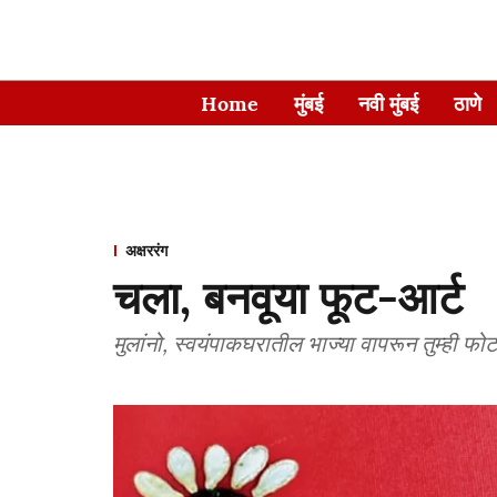
Home
मुंबई
नवी मुंबई
ठाणे
अक्षररंग
चला, बनवूया फूट-आर्ट
मुलांनो, स्वयंपाकघरातील भाज्या वापरून तुम्ही फ