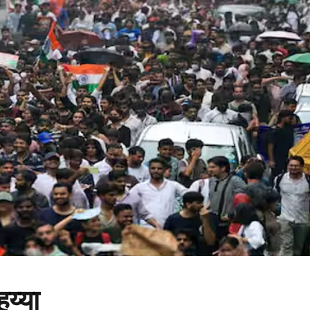
ुय्या