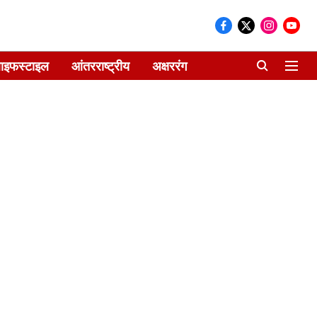
ाइफस्टाइल
आंतरराष्ट्रीय
अक्षररंग