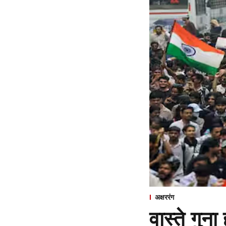
अक्षररंग
वास्ते गुना ह