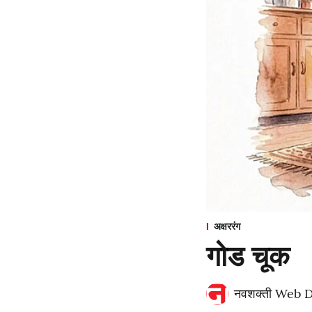
अक्षररंग
गोड चूक
नवशक्ती Web 