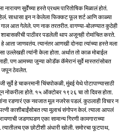
रायण सुर्वेंच्या हस्ते प्रथम पारितोषिक मिळालं होतं.
ून पाहिलं. साधासा इन न केलेला फिक्कट फूल शर्ट आणि काळ्या
मा. गाल आत गेलेले. पण नाक तरतरीत. वागण्या-बोलण्यात कुठेही
ांची शाबासकीची पाठीवर पडलेली थाप अजूनही रोमांचित करते.
ता हे आता जाणवतंय. त्यानंतर आणखी दोनदा त्यांच्या हस्ते मला
 तसा उल्लेखही त्यांनी केला होता. अर्थात तो काळ मोबाईल
ही. पण आमच्या जुन्या कोडॅक कॅमेरानं सुर्वे मास्तरांसोबत
 जपून ठेवलेत.
सुर्वे हे चाकरमानी चिंचपोकळी, मुंबई येथे पोटापाण्यासाठी
म्हणून नोकरीला होते. १५ ऑक्टोबर १९२६ चा तो दिवस होता.
ांना रडणारं एक नवजात मूल नजरेस पडलं. कुठलाही विचार न
 पत्नी काशीबाईंसोबत त्या मुलाचं संगोपन केलं. त्याला आपलं
या नारायणाची जडणघडण एका सामान्य गिरणी कामगाराच्या
ी. त्यातीलच एक छोटीशी अंधारी खोली. समोरचा फूटपाथ,