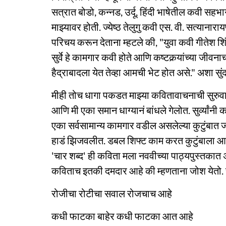
सत्रात बोडो, कन्नड, उर्दू, हिंदी भाषेतील कवी सहभा
माझ्यावर होती. ज्येष्ठ तेलुगु कवी एस. वी. सत्यानारायण
परिचय करून देताना म्हटले की, "युवा कवी गीतेश शिंदे
सुर्वे हे कामगार कवी होते आणि कष्टकर्‍यांच्या जीवनाचं 
हैद्राबादला येत तेव्हा आमची भेट होत असे." अशा स
मीही तोच धागा पकडत माझ्या कवितावाचनाची सुरुवात केल
आणि मी एका समान धाग्यानं बांधले गेलोत. सुर्व्यांनी 
एका सर्वसामान्य कामगार वडील असलेल्या कुटुंबात जन
हाडं झिजवलीत. डबल शिफ्ट काम करत कुटुंबाला आधार 
'चार शब्द' ही कविता मला नववीच्या पाठ्यपुस्तकात
कविताच इतकी दमदार आहे की म्हणताना जोश येतो. सु
रोजीचा रोटीचा सवाल रोजचाच आहे
कधी फाटका बाहेर कधी फाटका आत आहे