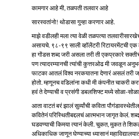
कामगार आहे मी, तळपती तलवार आहे
सारस्वतांनो! थोडासा गुन्हा करणार आहे.
माझे वडीलही मला त्या वेळी तळपत्या तलवारीसारखेच व
असायचे. ९८-९९ साली व्हॉलेंटरी रिटायरमेंटची एक ला
हा गोंडस शब्द जरी असला तरी ती एकप्रकारे सक्तीच
पण त्यादरम्यानची त्यांची कुत्तरओढ मी जवळून अनुभवल
फाटका आतलं विश्व नरकयातना देणारं असलं तरी जगण
होतो. म्हणूनच वडिलांना कधी मी कंपनीत चाकरी कराव
हवं ते देण्याची व प्रसंगी डबलशिफ्ट मध्ये सोळा-सो
आता वाटतं बरं झालं सुर्व्यांची कविता पौगंडावस्थेत
कवितेनं परिस्थितीबद्दलचं आत्मभान जागृत केलं. शब्द
घडवण्याची किमया त्यानं केली. चुकत, मुकत ते शिकले;
अधिकाधिक जाणून घेण्याच्या ध्यासानं महाविद्यालयात