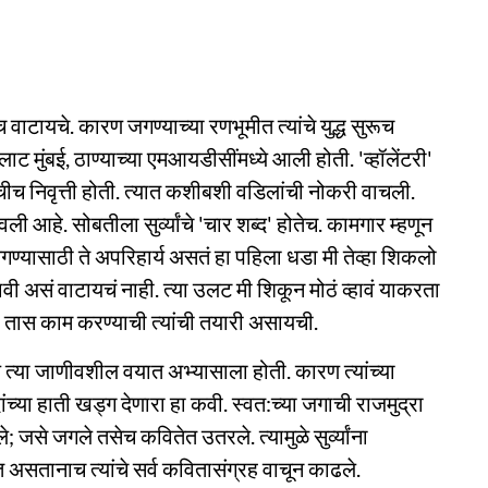
ाटायचे. कारण जगण्याच्या रणभूमीत त्यांचे युद्ध सुरूच
ट मुंबई, ठाण्याच्या एमआयडीसींमध्ये आली होती. 'व्हॉलेंटरी'
ीच निवृत्ती होती. त्यात कशीबशी वडिलांची नोकरी वाचली.
ी आहे. सोबतीला सुर्व्यांचे 'चार शब्द' होतेच. कामगार म्हणून
्यासाठी ते अपरिहार्य असतं हा पहिला धडा मी तेव्हा शिकलो
ी असं वाटायचं नाही. त्या उलट मी शिकून मोठं व्हावं याकरता
ळा तास काम करण्याची त्यांची तयारी असायची.
ील त्या जाणीवशील वयात अभ्यासाला होती. कारण त्यांच्या
ांच्या हाती खड्ग देणारा हा कवी. स्वत:च्या जगाची राजमुद्रा
 जसे जगले तसेच कवितेत उतरले. त्यामुळे सुर्व्यांना
 असतानाच त्यांचे सर्व कवितासंग्रह वाचून काढले.