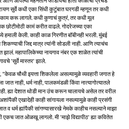
ासागर आणि आपल्या मेहनतीनं फोडायचा होता काळाचा प्रचंड
ायण सुर्वे कधी एका सिंधी कुटुंबात घरगडी म्हणून तर कधी
न काम करू लागले. कधी कुणाचं कुत्रं, तर कधी मूल
ेक छोटीमोठी कामं करीत वाढले. गोदरेजच्या एका
्ये हमाली केली. काही काळ गिरणीत बॉबीनही भरली. मुंबई
शिकण्याची जिद्द मात्र त्यांनी सोडली नाही. आणि त्याचंच
त झालं. महापालिकेच्या नायगाव नंबर एक शाळेत त्यांची
वचे 'सुर्वे मास्तर' झाले.
तात, "केवळ चौथी इयत्ता शिकलेला असल्यामुळे व्यवहारी जगात हे
यला जात नाही, धर्म नाही, पालकमंडळी किंवा नात्यागोत्यातले
नाही. ह्या देशात थोडी मान उंच करून चालायचे असेल तर वरील
अशांपैकी एखादेही काही सांगायला नसल्यामुळे काही प्रसंगी
ात व धर्म ह्यांपैकी सांगण्यासारखे नेमके काहीच नसल्याने माझा
 एकच जात ओळखू लागलो. मी 'माझे विद्यापीठ' ह्या कवितेत