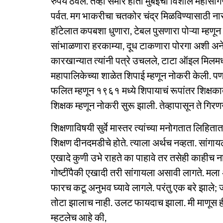
रुपये ठेवले. तेव्हा समोर होत‍ा मुंबईचा विशाल मह
पर्वत. मग भाकरीचा चतकोर चंद्र मिळविण्यासाठी नार
हॉटेलात कपबशा धुणारा, टेबल पुसणारा पोऱ्या म्हणू
सांभाळणारा हरकाम्या, दूध टाकणारा पोरगा अशी अन
कारखान्यात त्यांनी पत्रे उचलले, टाटा ऑइल मिलमध
महापालिकेच्या शाळेत शिपाई म्हणून नोकरी केली. पण 
फलित म्हणून १९६१ मध्ये शिपायाचं रूपांतर शिक्षका
शिक्षक म्हणून नोकरी सुरू झाली. तेव्हापासून ते गिरणगा
शिक्षणाविषयी सुर्वे मास्तर त्यांच्या मनोगतात लिहि
शिक्षण दीनदमडीचे होते. त्याला अर्थच नव्हता. सांगा
एखादे कुणी उभे राहते का पाहावे तर तसेही काहीच 
गोष्टींपैकी एखादी तरी सांगायला असावी लागते. मला 
फारच कटू अनुभव घ्यावे लागले. परंतु एक बरे झाले; ज
तोटा झालाच नाही. उलट फायदाच झाला. मी माणूस ही
म्हटलेच आहे की,