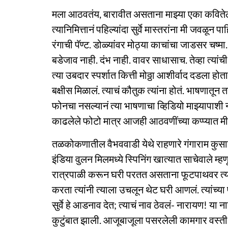
मला आठवतंय, बारावीत असताना माझ्या एका कवितेला ना
त्यानिमित्तानं पहिल्यांदा सुर्वे मास्तरांना मी जवळ
रंगाची पॅण्ट. डोळ्यांवर मोठ्या काचांचा जाडसर चष्
बडेजाव नाही. दंभ नाही. वावर साधासाच. तेव्हा त्य
त्या उबदार स्पर्शात कित्ती मोठ्ठा आशीर्वाद दडला हो
बक्षीस मिळालं. त्याचं कौतुक त्यांना होतं. भाषणातून
फोनचा नसल्यानं त्या भाषणाचा व्हिडियो माझ्यापाशी ना
काढलेले फोटो मात्र आजही आठवणींच्या कप्प्यात मी
तळकोकणातील वैभववाडी येथे राहणारे गंगाराम कुसाजी 
इंडिया वुलन मिलमध्ये स्पिनिंग खात्यात साचेवाले 
रात्रपाळी करून घरी परतत असताना फूटपाथवर त्य
करता त्यांनी त्याला उचलून थेट घरी आणलं. त्यांच्या
सुर्वे हे आडनाव देत; त्याचं नाव ठेवलं- नारायण! 
कुटुंबात झाली. आजूबाजूला पसरलेली कामगार वस्त