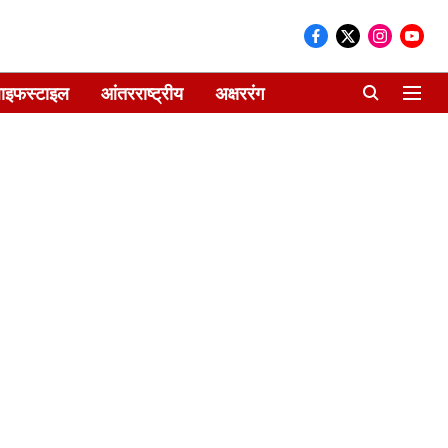
ाइफस्टाइल
आंतरराष्ट्रीय
अक्षररंग