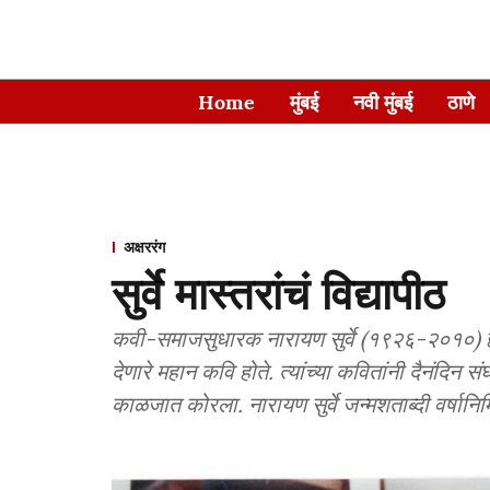
Home
मुंबई
नवी मुंबई
ठाणे
अक्षररंग
सुर्वे मास्तरांचं विद्यापीठ
कवी-समाजसुधारक नारायण सुर्वे (१९२६-२०१०) हे मर
देणारे महान कवि होते. त्यांच्या कवितांनी दैनंदिन 
काळजात कोरला. नारायण सुर्वे जन्मशताब्दी वर्षानिमि