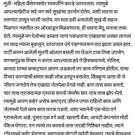
मुली- महिला कँमेरासमोर स्वमर्जीने कपडे उतरवतात. त्यामुळे
आपल्याखेरीज सर्व जग सर्व सुखांचा उपभोग घेतेय, अशी भावना या
तरुणांत ठासून भरली जातेय. मग मला हवी असलेली सुखं मी सहज
मिळणार नसतील तर ओरबाडून मिळवणारच, ही भावना मेंदू, मनाचा ताबा
घेते. त्यामुळे मग रेल्वेच्या डब्यात जागा पकडताना एखाद्याचा धक्का लागला
तर काढ त्याला बुकलून, दरवाजात उभे राहण्यावरून वाद झाला उचल हात,
पार्टी करुन आलेली मुलगी ओलात बसली तर घेऊन टाक तिचा उपभोग.
मागचापुढचा विचार न करता आपल्याला हवे ते हिसकवायचे. पोलिस,
कायदा याच्या कचाट्यात आपण अडकलो तर काय परिणाम होतील, याचा
विचार करण्याची क्षमता काही लोक हरवून बसलेत. किंबहुना आता मी जे
जीवन जगतोय तेच एखाद्या जेलपेक्षा वेगळे नाही. बारा तास काम करतो,
चार तास त्रासदायक प्रवास करतो जेमतेम चार-पाच तास झोप घेतो.
त्यामुळे आपण बाहेर असेच कष्टप्रद जीवन जगत राहिलो काय आणि
जेलमध्ये गेलो काय काय फरक पडतो, अशा भावनेनी एक मोठा वर्ग
ग्रासलेला आहे. दुसरा एक वर्ग आहे. खासगी बँका, आयटी कंपन्यांत मोठी
पँकेज घेणारा. पण त्याचे तर कामाचे तास जराही निश्चित नाहीत. त्याने
टॉवरमध्ये फ्लँट घेतलाय, महागड्या मोटारी खरेदी केल्यात. त्याचे ईएमआय