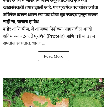
पनीर आणि चीजशिवाय जेवण अपूर्ण वाटणारी एक नवी
खाद्यसंस्कृती तयार झाली आहे. पण प्रत्येक पदार्थावर त्यांचा
अतिरेक करून आपण त्या पदार्थाचा मूळ स्वादच पुसून टाकत
नाही ना, याचाच हा वेध.
पनीर आणि चीज, जे आजच्या पिढीच्या आहारातील अगदी
अविभाज्य घटक. ते प्रथिने (Protein) आणि चवीचा उत्तम
समतोल साधतात. शाका ...
Read More