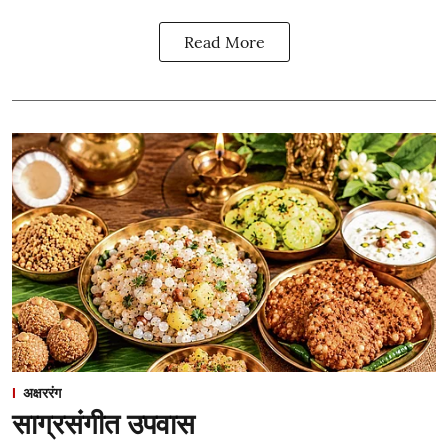
Read More
अक्षररंग
साग्रसंगीत उपवास