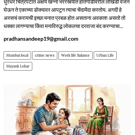
धुरंधर चित्रपटात अक्षय खन्ना भररस्त्यात हातगाडीवरील लोखंडी वजन
घेऊन ते एकाच्या डोक्यावर आपटून त्याचा चेंदामेंदा करतोय. अगदी हे
अस्सचं करायची इच्छा मनात प्रबळ होत असताना अवकाश असतो तो
धक्का लागण्याचा किंवा मनाविरुद्ध लोकलचा दरवाजा बंद करण्याचा...
pradhansandeep19@gmail.com
Mumbai local
crime news
Work life Balance
Urban Life
Mayank Lohar