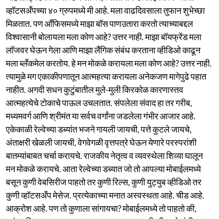
व्हॉटसअँपच्या ४० ग्रुपमध्ये मी आहे. मला वाढदिवसाला तुफान शुभेच्छा
मिळतात. पण आँफिसमध्ये माझा बॉस पाणउतारा करतो त्याच्याबद्दल
विश्वासानी बोलायला मला कोण आहे? उत्तर नाही. माझा बॉयफ्रेंड मला
लॉजवर घेऊन गेला आणि माझा लैंगिक संबंध करताना व्हीडिओ काढून
मला ब्लँकमेल करतोय. हे मन मोकळे करायला मला कोण आहे? उत्तर नाही.
त्यामुळे मग एकाकीपणातून आत्महत्या करायला अनेकजण मागेपुढे पहात
नाहीत. अगदी सधन कुटुंबातील मुले-मुली किरकोळ कारणास्तव
आत्महत्येचे टोकाचे पाऊल उचलतात. संपलेला संवाद हा तर गरीब,
मध्यमवर्ग आणि श्रीमंत या सर्वच वर्गांना जडलेला गंभीर आजार आहे.
एकेकाळी रेल्वेच्या डब्यांत भजने गायली जायची, पत्ते कुटले जायचे,
अंताक्षरी खेळली जायची, वेगवेगळी वृत्तपत्रे घेऊन येणारे परस्परांशी
बातम्यांबाबत चर्चा करायचे. राजकीय नेतृत्व व व्यवस्थेला शिव्या घालून
मन मोकळे करायचे. आता रेल्वेच्या डब्यात जो तो आपल्या मोबाईलमध्ये
बसून कुणी वेबसिरीज पाहतो तर कुणी रिल्स, कुणी युट्युब व्हीडिओ तर
कुणी व्हॉटसअँप मेसेज. प्रत्येकाच्या मनात अस्वस्थता आहे. चीड आहे.
आक्रोश आहे. पण तो कुणाला सांगायचा? मोबाईलमध्ये तो पाहतो की,