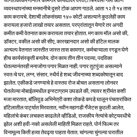
व्यवस्थापनांच्या मनमानीचे दुसरे टोक आपण गाठले. आता १२ ते १४ तास
काम करायचे. देशाची लोकसंख्या १४० कोटी असल्याने कुठलेही काम
करायला हजारो लाखो तयार असतात. परप्रांतातून येणारे तर अगदी
कमीत कमी वेतनात काम करायला तयार होतात. मग काय मॉल असो की,
डॉक्टर, वकील असो की सीए, कारखानदार असो की हॉटेल मालक
अत्यल्प वेतनात जास्तीत जास्त तास कामगार, कर्मचाऱ्याला रगडून घेणे
हीच कार्यसंस्कृती बनलेय. दोन काय तीन तीन पदव्या, पदविका
घेतल्यानंतरही मनाजोगा पगार मिळत नाही. पगार तुटपुंजा असल्याने
स्वतःचे घर, लग्न, संसार, स्थैर्य हे शब्द जीवनाच्या शब्दकोषातून बाद
झालेत. एकीकडे जगण्याचे हे वास्तव रोज बोचत असताना लोनवर
घेतलेल्या मोबाईलमधील इन्स्टाग्राम उघडले की, त्यावर श्रीमंत कशी
मजा मारतात, बॉलिवुड अभिनेत्री कशा तोकडे कपडे घालून पंचतारांकित
हॉटेलातील पार्ट्यात मिरवतात, नवीन महागडी गँजेटस कुठली आलेत,
महिलांचे कंबर लचकत काढलेले व्हीडिओ, राजकीय नेत्यांचे कोट्यवधीचे
झोल अशी हवी-नको असलेली माहिती मिळत राहते. पोर्न फिल्म तर
विनामूल्य किती हव्या तेवढ्या पाहता येतात. चांगल्या चुंगल्या घरातील