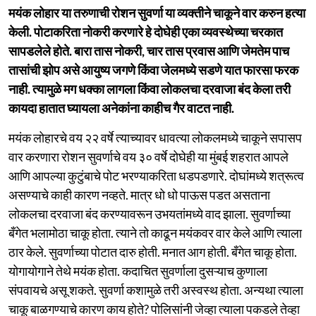
मयंक लोहार या तरुणाची रोशन सुवर्णा या व्यक्तीने चाकूने वार करुन हत्या
केली. पोटाकरिता नोकरी करणारे हे दोघेही एका व्यवस्थेच्या चरकात
सापडलेले होते. बारा तास नोकरी, चार तास प्रवास आणि जेमतेम पाच
तासांची झोप असे आयुष्य जगणे किंवा जेलमध्ये सडणे यात फारसा फरक
नाही. त्यामुळे मग धक्का लागला किंवा लोकलचा दरवाजा बंद केला तरी
कायदा हातात घ्यायला अनेकांना काहीच गैर वाटत नाही.
मयंक लोहारचे वय २२ वर्षे त्याच्यावर धावत्या लोकलमध्ये चाकूने सपासप
वार करणारा रोशन सुवर्णाचे वय ३० वर्षे दोघेही या मुंबई शहरात आपले
आणि आपल्या कुटुंबाचे पोट भरण्याकरिता धडपडणारे. दोघांमध्ये शत्रूत्व
असण्याचे काही कारण नव्हते. मात्र धो धो पाऊस पडत असताना
लोकलचा दरवाजा बंद करण्यावरून उभयतांमध्ये वाद झाला. सुवर्णाच्या
बँगेत भलामोठा चाकू होता. त्याने तो काढून मयंकवर वार केले आणि त्याला
ठार केले. सुवर्णाच्या पोटात दारु होती. मनात आग होती. बँगेत चाकू होता.
योगायोगाने तेथे मयंक होता. कदाचित सुवर्णाला दुसऱ्याच कुणाला
संपवायचे असू शकते. सुवर्णा कशामुळे तरी अस्वस्थ होता. अन्यथा त्याला
चाकू बाळगण्याचे कारण काय होते? पोलिसांनी जेव्हा त्याला पकडले तेव्हा