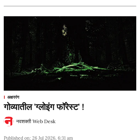
अक्षररंग
गोव्यातील 'ग्लोइंग फॉरेस्ट' !
नवशक्ती Web Desk
Published on
:
26 Jul 2026, 6:31 am