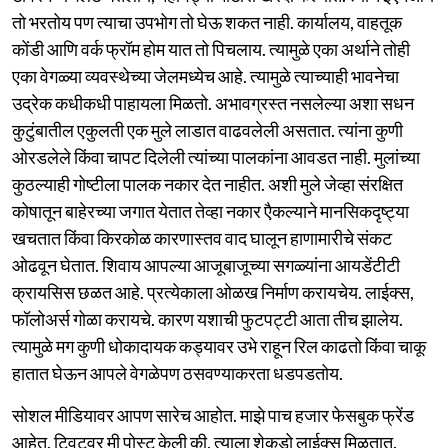
तो भरतोय पण त्याचा उपभोग तो घेऊ शकत नाही. कार्यालय, वाहतूक
कोंडी आणि वर्क फ्रॉम होम यात तो पिचलाय. त्यामुळे एका अर्थाने तोही
एका वेगळ्या व्यवस्थेच्या जेलमध्येच आहे. त्यामुळे त्याच्याही भावनेचा
उद्रेक कधीकधी पाहायला मिळतो. अभावग्रस्त नसलेल्या अशा सधन
कुटुंबातील एकुलती एक मुले लाडात वाढवलेली असतात. त्यांना कुणी
ओरडलेले किंवा चापट दिलेली त्यांच्या पालकांना आवडत नाही. मुलांच्या
कुठल्याही गोष्टीला पालक नकार देत नाहीत. अशी मुले जेव्हा संरक्षित
कोषातून बाहेरच्या जगात येतात तेव्हा नकार एैकल्याने मानसिकदृष्ट्या
खचतात किंवा किरकोळ कारणास्तव वाद घालून हाणामारीचे संकट
ओढवून घेतात. शिवाय आपल्या आजूबाजूच्या सगळ्यांना आयडेंटीटी
क्रायसिस छळत आहे. प्रत्येकाला ओळख निर्माण करायचेय. लाईक्स,
फॉलोअर्स गोळा करायचे. कारण यशाची फुटपट्टी आता तीच झालेय.
त्यामुळे मग कुणी धोकादायक कड्यावर उभे राहून रिल काढतो किंवा चाकू
हातात घेऊन आपले वेगळेपण ठसवण्याकरता धडपडतोय.
सोशल मीडियावर आपण सारेच आहोत. माझे पाच हजार फेसबुक फ्रेंड
आहेत. ट्विटवर मी पोस्ट केली की, त्याला शेकडो लाईक्स मिळतात.