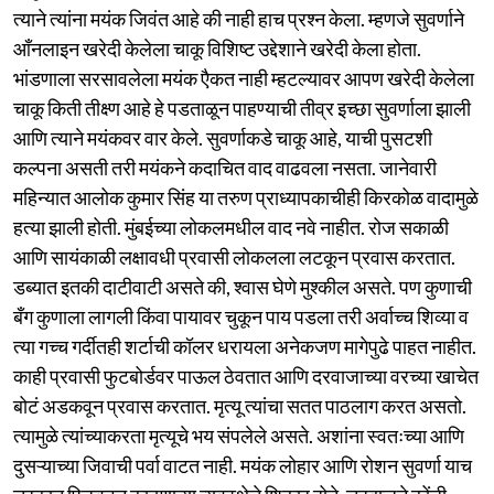
त्याने त्यांना मयंक जिवंत आहे की नाही हाच प्रश्न केला. म्हणजे सुवर्णाने
आँनलाइन खरेदी केलेला चाकू विशिष्ट उद्देशाने खरेदी केला होता.
भांडणाला सरसावलेला मयंक एैकत नाही म्हटल्यावर आपण खरेदी केलेला
चाकू किती तीक्ष्ण आहे हे पडताळून पाहण्याची तीव्र इच्छा सुवर्णाला झाली
आणि त्याने मयंकवर वार केले. सुवर्णाकडे चाकू आहे, याची पुसटशी
कल्पना असती तरी मयंकने कदाचित वाद वाढवला नसता. जानेवारी
महिन्यात आलोक कुमार सिंह या तरुण प्राध्यापकाचीही किरकोळ वादामुळे
हत्या झाली होती. मुंबईच्या लोकलमधील वाद नवे नाहीत. रोज सकाळी
आणि सायंकाळी लक्षावधी प्रवासी लोकलला लटकून प्रवास करतात.
डब्यात इतकी दाटीवाटी असते की, श्वास घेणे मुश्कील असते. पण कुणाची
बँग कुणाला लागली किंवा पायावर चुकून पाय पडला तरी अर्वाच्च शिव्या व
त्या गच्च गर्दीतही शर्टाची कॉलर धरायला अनेकजण मागेपुढे पाहत नाहीत.
काही प्रवासी फुटबोर्डवर पाऊल ठेवतात आणि दरवाजाच्या वरच्या खाचेत
बोटं अडकवून प्रवास करतात. मृत्यू त्यांचा सतत पाठलाग करत असतो.
त्यामुळे त्यांच्याकरता मृत्यूचे भय संपलेले असते. अशांना स्वतःच्या आणि
दुसऱ्याच्या जिवाची पर्वा वाटत नाही. मयंक लोहार आणि रोशन सुवर्णा याच