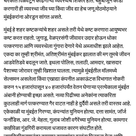
चरकात पिळवटून काढणाऱ्या व्यवस्थेचे शिकार होते. चहुबाजूने कोंडी
करणारी ही व्यवस्था जीव घ्या किंवा जीव द्या हेच जणू मोठमोठ्याने
मुंबईकरांना ओरडून सांगत असते.
मुंबई हे शहर कष्टकऱ्यांचे शहर असले तरी येथे कष्ट करणारा आयुष्यभर
कष्ट करत राहतो. जुगाडू, वेळप्रसंगी जीवावर उदार होऊन धोका
पत्करणारा आणि व्यवस्थेला गुंगारा देणारे येथे अब्जाधीश झाले आहेत.
एकदा का तुम्ही श्रीमंत, अतिश्रीमंत मुंबईकर झालात की मग तुमचे जीवन
आडवेतिडवे बदलून जाते. इथला पोलिस, तलाठी, आमदार, खासदार
पैशाच्या जोरावर तुम्ही खिशात घालता. त्यामुळे मुंबईतील मॉलमध्ये
सेल्समन असलेला किंवा एखाद्या कंपनीत अकाऊंटस विभागात नोकरी
करुन १५ हजारांपासून ४० हजारांपर्यंत वेतन घेणाऱ्या प्रत्येकाला मुंबईत
अंबानी होण्याची इच्छा असते. नव्या पिढीच्या अनेकांना त्याकरिता
कुठलाही मार्ग पत्करण्यात गैर वाटत नाही हे दुर्दैवी असले तरी वास्तव आहे.
एकेकाळी या मुंबईत गिरण्या, कंपन्यांत युनियन होत्या. दत्ता सामंत, जॉर्ज
फर्नांडिस, आर. जे. मेहता, गुलाब जोशी वगैरेंच्या युनियन होत्या. कामगार
काहीवेळा गुंडगिरी करायला धजावत कारण संघटीत होते.
जागतिकीकरणानंतर कामगार कायद्यांवर वरवंटा फिरवला गेला आणि