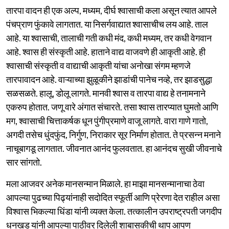
तारपा वादन ही एक अल्प, मध्यम, दीर्घ श्वासाची कला असून त्यात आपले
पंचप्राण फुंकावे लागतात. या निसर्गवाद्यात श्वासाचीच लय आहे. ताल
आहे. या श्वासाची, तालाची गती कधी मंद, कधी मध्यम, तर कधी वेगवान
आहे. श्वास ही संस्कृती आहे. हाताने वाद्य वाजवणे ही आकृती आहे. ही
श्वासाची संस्कृती व वाद्याची आकृती यांचा अनोखा संगम म्हणजे
तारपावादन आहे. वाऱ्याच्या झुळूकीने झाडांची पानेच नव्हे, तर झाडसुद्धा
सळसळते. हालू, डोलू लागते. मानवी श्वास व तारपा वाद्य हे तनामनाने
एकरुप होतात. जणू वारे अंगात संचारते. तसा श्वास तारप्यात घुमतो आणि
मग, श्वासाची चित्ताकर्षक धून पुंगीप्रमाणे वाजू लागते. वारा गाणे गातो,
अगदी तसेच धुंदफुंद, निर्गुण, निराकार सूर निर्माण होतात. ते प्रसन्न मनाने
नाचूबागडू लागतात. जीवनात आनंद फुलवतात. हा आनंदच सुखी जीवनाचे
सार सांगतो.
मला आजवर अनेक मानसन्मान मिळाले. हा माझा मानसन्मानाचा ठेवा
आपल्या पुढच्या पिढ्यांनाही सदोदित स्फूर्ती आणि प्रेरणा देत राहील असा
विश्वास भिकल्या धिंडा यांनी व्यक्त केला. तत्कालीन उपराष्ट्रपती जगदीप
धनखड यांनी आपल्या पाठीवर दिलेली शाबासकीची थाप आपण