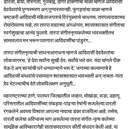
डोरली, बाया, मोरुगली, गुंजबाई, डोंगर हाकणीचा चाळा म्हणजे आदिवासी
देवदेवतांचे पुण्यस्मरण अन‌् पुण्यस्तवनही. फुगड्यांचा चाळा म्हणजे
कष्टकरी आदिवासी महिलाजगताचे विरंगुळ्याचे साधनच. तारपावादकाच्या
रोमारोमातच नव्हे, तर तारपा वाद्याच्या अंगअंगात, श्वासाश्वासात संगीताचा
स्वर्गसुखाचा आनंद फुलतो. तारपा संगीतनृत्यकलेच्या भावभक्तीतच
सामावलाय मन भरून पावणारा आदिवासींचा पांडुरंग...
तारपा संगीतनृत्याची साधनाआराधना म्हणजे आदिवासी देवदेवतांचा
लोकजागरच. ‘हे देवा सर्वांना सुखी ठेव. सर्वांचे भले कर. यंदा चांगले पीक
येऊ दे अन‌् साऱ्यांची घरे धनधान्याने भरू दे.’ जगाच्या कल्याणाचे हे
आदिवासी बांधवांचे पसायदान श्वासाश्वासात भावभक्ती अन‌् नाचता-गाता
देव भेटल्याचीच देते लोकविलक्षण अनुभूती...
महाराष्ट्राच्या ठाणे, पालघर जिल्ह्यातील जव्हार, मोखाडा, वाडा, डहाणू
परिसरातील आदिवासींच्या तांबड्या-पांढऱ्या रेषांनी सजलेल्या वारली
रंगकलेने अवघ्या विश्वात आपल्या नावाचा डंका वाजविला आहे. तसेच,
वारली कलेचा अविभाज्य भाग असलेल्या तारपा संगीत-नृत्य कलेच्या
सामूहिक आविष्कारानेही सातासमुद्रापार कीर्ती संपादन केली आहे. या