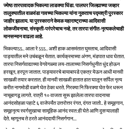
ज्येष्ठ तारपावादक भिकल्या लाडक्या धिंडा. पालघर जिल्ह्याच्या जव्हार
तालुक्यातील वाळवंडा गावच्या भिकल्या यांना नुकताच पद्मश्री पुरस्कार
जाहीर झालाय. या पुरस्काराने केवळ महाराष्ट्राच्या आदिवासी
लोकजीवनाचा, संस्कृती-परंपरेचाच नव्हे, तर तारपा संगीत-नृत्यकलेचाही
मानसन्मान वाढला आहे.
भिकल्याऽऽ.. आला रे ऽऽऽ.. अशी हाक आसमंतात घुमताच, आदिवासी
पाड्यातील मने उचंबळून येतात. कार्यक्रमाच्या अंगण, मंडपात धाव घेतात.
तारपा निसर्गवाद्याच्या वेगवेगळ्या लय-तालाच्या निसर्गधुनीत धुंद होऊन
हरखून, हरपून जातात. पाड्यावरचे बायाबापडे एकत्र येऊन आधी मानवी
साखळी तयार करतात. ही मानवी साखळी हातात हात घालून सर्पिल नृत्य
करीत नागमोडी वळणे घेत ठेका धरते. गिरक्या नि फिरक्या घेत फेर धरून
नाचूबागडू लागते. रात्री १० वाजता सुरू झालेला तारपा वादनाचा
आनंदसोहळा पहाटे ६ वाजेपर्यंत उत्तरोत्तर रंगत, दंगत जातो.. हे समूहगान,
समूहनृत्य स्वर्गसुखाचा सामूहिक आनंद स्वत:ही घेते आणि दुसऱ्यालाही
देते. म्हणूनच ते ठरते आनंददायी निसर्गगान...