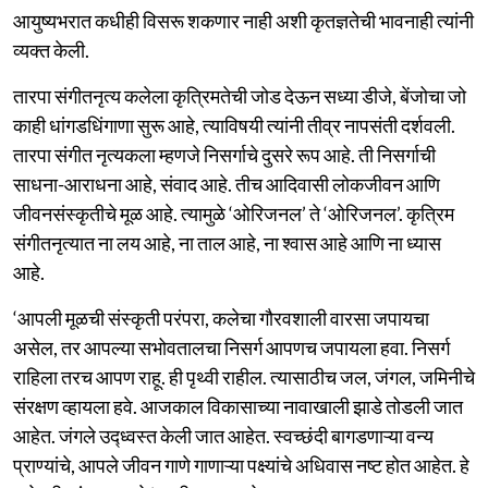
आयुष्यभरात कधीही विसरू शकणार नाही अशी कृतज्ञतेची भावनाही त्यांनी
व्यक्त केली.
तारपा संगीतनृत्य कलेला कृत्रिमतेची जोड देऊन सध्या डीजे, बेंजोचा जो
काही धांगडधिंगाणा सुरू आहे, त्याविषयी त्यांनी तीव्र नापसंती दर्शवली.
तारपा संगीत नृत्यकला म्हणजे निसर्गाचे दुसरे रूप आहे. ती निसर्गाची
साधना-आराधना आहे, संवाद आहे. तीच आदिवासी लोकजीवन आणि
जीवनसंस्कृतीचे मूळ आहे. त्यामुळे ‘ओरिजनल’ ते ‘ओरिजनल’. कृत्रिम
संगीतनृत्यात ना लय आहे, ना ताल आहे, ना श्वास आहे आणि ना ध्यास
आहे.
‘आपली मूळची संस्कृती परंपरा, कलेचा गौरवशाली वारसा जपायचा
असेल, तर आपल्या सभोवतालचा निसर्ग आपणच जपायला हवा. निसर्ग
राहिला तरच आपण राहू. ही पृथ्वी राहील. त्यासाठीच जल, जंगल, जमिनीचे
संरक्षण व्हायला हवे. आजकाल विकासाच्या नावाखाली झाडे तोडली जात
आहेत. जंगले उद्ध्वस्त केली जात आहेत. स्वच्छंदी बागडणाऱ्या वन्य
प्राण्यांचे, आपले जीवन गाणे गाणाऱ्या पक्ष्यांचे अधिवास नष्ट होत आहेत. हे