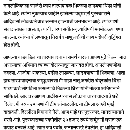
नावलौकिकाला साजेसे कार्य तारपावादक भिकल्या लाडक्या धिंडा यांनी
केले आहे. त्यांना नुकत्याच जाहीर झालेल्या पद्मश्री पुरस्काराने
आदिवासी लोककलेचाच सन्मान झाल्याची जनभावना आहे. त्यांच्याशी
संवाद साधला असता, त्यांनी तारपा संगीत-नृत्याविषयी मनमोकळ्या गप्पा
मारल्या. त्यांच्या बोलण्यातून निसर्ग व माणुसकीची जाण पदोपदी वृद्धिंगत
होत होती.
आपल्या वाडवडिलांचा तारपावादनाचा समर्थ वारसा आपण पुढे घेऊन जात
असल्याचा अभिमान त्यांच्या बोलण्यातून जाणवत होता. आपले पणजोबा
नवश्या, आजोबा धाकल्या, वडील लाडक्या, लाडक्याचा मी भिकल्या. आता
हाच तारपावादनाचा समृद्ध वारसा मी माझा नातू जगदीश चंद्रकांत धिंडा
यांच्याकडे सोपविला असल्याचे भिकल्या धिंडा यांनी मोठ्या अभिमानाने
सांगितले. आजवर आपण चाळीस-पन्नास लोकांना तारपावादनाचे धडे
दिलेत. मी २० - २५ जणांची टीम सांभाळलीय. या टीमला आम्ही मुंबई
दाखवली. दिल्लीला विमानाने नेले. आज माझे घर पुरस्कार, मानसन्मानाने
भरले आहे. पुरस्काराच्या रकमेतील २५ हजार रुपये खर्चून मी घरात एक
कपाट बनवले आहे. त्यात सर्व पदके, सन्मानपत्रे ठेवलीत. हा आदिवासी