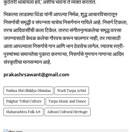
कुठेतरी थांबायला हवे,’ अशीच भावना ते व्यक्त करतात.
भिकल्या लाडक्या धिंडा यांनी आपल्या निर्मळ, शुद्ध आचारविचारातून
निसर्गाची समृद्धी व संपन्नता याचेच निसर्गगान गायिले आहे. निसर्ग टिकला,
तरच आदिवासींची कला टिकेल. तारपा संगीतनृत्यकलेचा समृद्ध वारसा
जपण्यासाठी केवळ कलेचा गौरवच करून चालणार नाही, तर त्यासाठी
आता आपल्याला निसर्गाचे गान आणि भान ठेवावेच लागेल. त्यातच स्त्री-
पुरुषांच्या समानतेचा पुकारा करणाऱ्या, निसर्गाचे गुणगान गाणाऱ्या आदिम
संस्कृतीचा मानसन्मान आहे.
prakashrsawant@gmail.com
Padma Shri Bhiklya Dhindaa
Warli Tarpa Artist
Palghar Tribal Culture
Tarpa Music and Dance
Maharashtra Folk Art
Adivasi Cultural Heritage