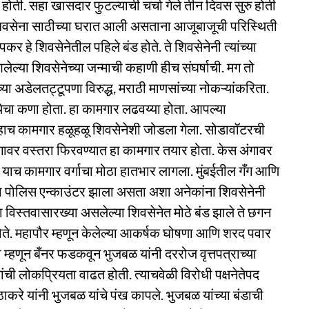
 होती. सहा खासदार फुटल्याची चर्चा गेले तीन दिवस सुरु होती
वसेना साठीच्या घरात आली असताना आजूबाजूची परिस्थिती
 हे शिवसेनेतील पहिले बंड होते. ते शिवसेनेनी त्यांच्या
ल्या शिवसेनेच्या जन्माची कहाणी हीच संघर्षाची. मग तो
ंच्या अडेलतट्टूपणा विरुद्ध, मराठी माणसांच्या नोकऱ्यांकरिता.
थेचा कणा होता. हा कामगार लढवय्या होता. आपल्या
ा. हाच कामगार हळूहळू शिवसेनेशी जोडला गेला. सोडावॉटरची
ागावर वस्तरा फिरवण्यात हा कामगार तयार होता. केस अंगावर
याच कामगार वर्गाचा मोठा हातभार लागला. मुंबईतील गँग आणि
ंचा पोलिस एन्काउंटर झाला असता अशा अनेकांना शिवसेनेनी
िस्तवासारख्या असलेल्या शिवसेनेत मोठे बंड झाले ते छगन
होते. महापौर म्हणून केलेल्या आकर्षक घोषणा आणि शरद पवार
री म्हणून बँनर फडकवून भुजबळ यांनी दररोज वृत्तपत्राच्या
ची लोकप्रियता वाढत होती. त्याचवेळी विरोधी पक्षनेतेपद
ठाकरे यांनी भुजबळ यांचे पंख कापले. भुजबळ यांच्या बंडाची