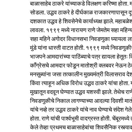
बाळासाहेब ठाकरे यांच्याकडे विलक्षण करिष्मा होता. म
सोडला. उद्धव ठाकरे हे दीर्घकाळ राजकारणापासून दू
दशकात उद्धव हे शिवसेनेचे कार्याध्यक्ष झाले. महाब
लावला. १९९९ मध्ये नारायण राणे जेमतेम सहा महिन्या
सहा महिने अगोदर विधानसभा निवडणुका घ्यायला लावल
मुंडे यांना धास्ती वाटत होती. १९९९ मध्ये निवडण
भाजपने आमदारांच्या पाठिंब्याचे पत्र द्यायला हेतूतः वि
काँग्रेसचे आमदार फोडून मातोश्री क्लबवर नेऊन ठेवून
मनसुब्यांना जसा तत्कालीन मुख्यमंत्री विलासराव देश
किंवा त्याहून अधिक विरोध उद्धव ठाकरे यांचा होता. य
मुखातून वदवून घेण्यात उद्धव यशस्वी झाले. तेथेच रा
निवडणुकीचे निकाल लागण्याच्या आदल्या दिवशी मातो
यांचे नव्हे तर उद्धव ठाकरे यांचे नाव घेण्याचे संदेश ग
होता. राणे यांची पार्श्वभूमी वादग्रस्त होती. चेंबूरमध
केले तेव्हा प्रथमच बाळासाहेबांचा शिवसैनिक रस्त्या