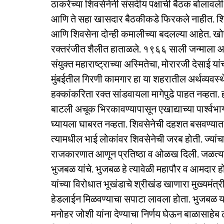
ठाकरेंच्या शिवसेनेनी संसदीय पक्षाची बैठक बोलावली
आणि ते सहा खासदार बैठकीकडे फिरकले नाहीत. शि
आणि शिवसेना दोन्ही कमालीच्या बदलल्या आहेत. खोपकर
रक्तरंजीत शैलीत हाताळले. १९६६ साली जन्माला आले
संयुक्त महाराष्ट्राच्या अस्मितेचा, मोरारजी देसाई या
मुंबईतील गिरणी कामगार हा या शहरातील अर्थव्यवस्
हक्कांकरिता रक्त सांडवायला मागेपुढे पाहत नव्हत
बाटली अचूक भिरकावण्यापासून एखाद्याच्या पार्श्वभ
घ्यायला घाबरत नव्हता. शिवसेनेची दहशत बसवण्यात 
त्यामधील भाई लोकांवर शिवसेनेची जरब होती. ज्या
राजकारणात आणून प्रतिष्ठा व ओळख दिली. जळत्या व
भुजबळ यांचे. भुजबळ हे त्यावेळी महापौर व आमदार 
यांच्या विरोधात भूखंडाचे श्रीखंड खाणारा मुख्यमंत्
हेडलाईन मिळवण्याचा सपाटा लावला होता. भुजबळ यां
मनोहर जोशी यांना देण्याचा निर्णय घेऊन बाळासाहेब 