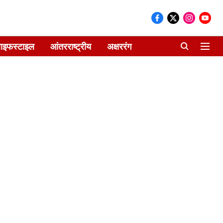
ाइफस्टाइल
आंतरराष्ट्रीय
अक्षररंग