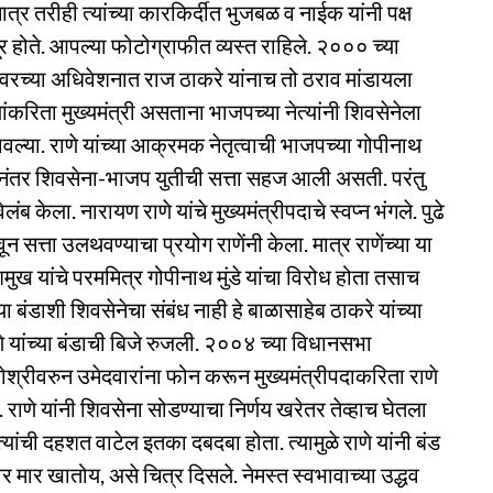
ात्र तरीही त्यांच्या कारकिर्दीत भुजबळ व नाईक यांनी पक्ष
र होते. आपल्या फोटोग्राफीत व्यस्त राहिले. २००० च्या
ळेश्वरच्या अधिवेशनात राज ठाकरे यांनाच तो ठराव मांडायला
ंकरिता मुख्यमंत्री असताना भाजपच्या नेत्यांनी शिवसेनेला
्या. राणे यांच्या आक्रमक नेतृत्वाची भाजपच्या गोपीनाथ
ुकीनंतर शिवसेना-भाजप युतीची सत्ता सहज आली असती. परंतु
लंब केला. नारायण राणे यांचे मुख्यमंत्रीपदाचे स्वप्न भंगले. पुढे
 सत्ता उलथवण्याचा प्रयोग राणेंनी केला. मात्र राणेंच्या या
मुख यांचे परममित्र गोपीनाथ मुंडे यांचा विरोध होता तसाच
ा बंडाशी शिवसेनेचा संबंध नाही हे बाळासाहेब ठाकरे यांच्या
णे यांच्या बंडाची बिजे रुजली. २००४ च्या विधानसभा
श्रीवरुन उमेदवारांना फोन करून मुख्यमंत्रीपदाकरिता राणे
ेले. राणे यांनी शिवसेना सोडण्याचा निर्णय खरेतर तेव्हाच घेतला
्ये त्यांची दहशत वाटेल इतका दबदबा होता. त्यामुळे राणे यांनी बंड
वर मार खातोय, असे चित्र दिसले. नेमस्त स्वभावाच्या उद्धव