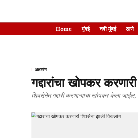
Home
मुंबई
नवी मुंबई
ठाणे
अक्षररंग
गद्दारांचा खोपकर करणार
शिवसेनेत गद्दारी करणाऱ्याचा खोपकर केला जाईल, अस