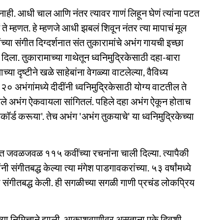
ाही. आधी चाल आणि नंतर त्यावर गाणं लिहून घेणं त्यांना पटत
म्हणत. हे म्हणजे आधी झबलं शिवून नंतर त्या मापाचं मूल
ंच्या संगीत दिग्दर्शनात संत तुकारामांचे अभंग गायची इच्छा
ला. तुकारामाच्या गाथेतून ध्वनिमुद्रिकेसाठी दहा-बारा
ा दृष्टीने खळे साहेबांना वेगळ्या वाटलेल्या, वैविध्य
२० अभंगांमध्ये दीदींनी ध्वनिमुद्रिकेसाठी योग्य वाटतील ते
लेले अभंग ऐकवायला सांगितलं. पहिले दहा अभंग ऐकून होताच
ेकॉर्ड करूया'. तेच अभंग 'अभंग तुकयाचे' या ध्वनिमुद्रिकेच्या
लीत जवळजवळ ११५ कवींच्या रचनांना चाली दिल्या. त्यापैकी
संगीतबद्ध केल्या त्या मंगेश पाडगावकरांच्या. ५३ वर्षांमध्ये
 संगीतबद्ध केली. ही सगळीच्या सगळी गाणी प्रचंड लोकप्रिय
्या निमित्ताने झाली. आकाशवाणीवर असताना एके दिवशी