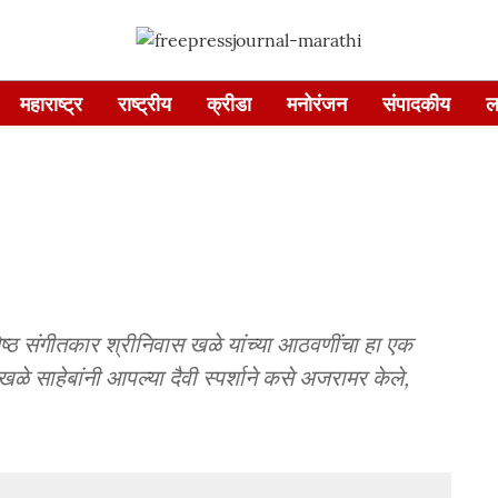
महाराष्ट्र
राष्ट्रीय
क्रीडा
मनोरंजन
संपादकीय
ल
्येष्ठ संगीतकार श्रीनिवास खळे यांच्या आठवणींचा हा एक
खळे साहेबांनी आपल्या दैवी स्पर्शाने कसे अजरामर केले,