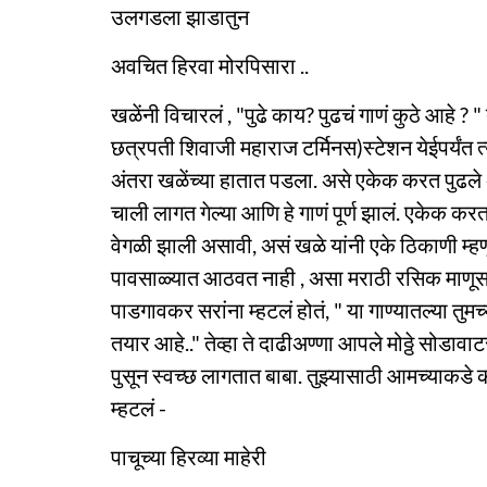
उलगडला झाडातुन
अवचित हिरवा मोरपिसारा ..
खळेंनी विचारलं , "पुढे काय? पुढचं गाणं कुठे आहे ? 
छत्रपती शिवाजी महाराज टर्मिनस)स्टेशन येईपर्यंत 
अंतरा खळेंच्या हातात पडला. असे एकेक करत पुढले अं
चाली लागत गेल्या आणि हे गाणं पूर्ण झालं. एकेक कर
वेगळी झाली असावी, असं खळे यांनी एके ठिकाणी म्हणू
पावसाळ्यात आठवत नाही , असा मराठी रसिक माणूस स
पाडगावकर सरांना म्हटलं होतं, " या गाण्यातल्या तु
तयार आहे.." तेव्हा ते दाढीअण्णा आपले मोठ्ठे सोडावा
पुसून स्वच्छ लागतात बाबा. तुझ्यासाठी आमच्याकडे का
म्हटलं -
पाचूच्या हिरव्या माहेरी