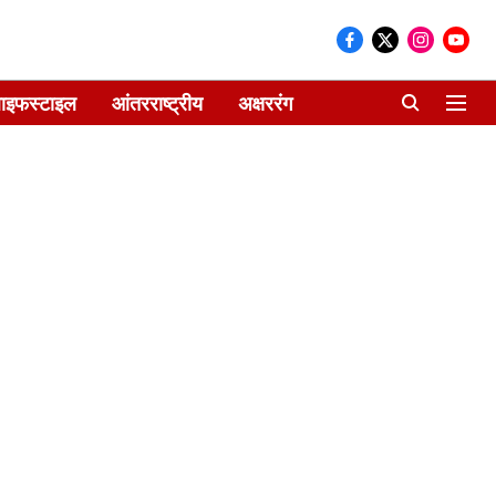
ाइफस्टाइल
आंतरराष्ट्रीय
अक्षररंग