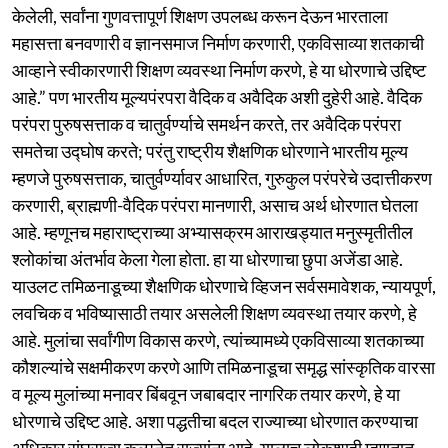
केलेली, सर्वांना गुणवत्तापूर्ण शिक्षण उपलब्ध करून देऊन भारताला
महासत्ता बनवणारी व ज्ञानसमाज निर्माण करणारी, एकविसाव्या शतकाची
आव्हाने स्वीकारणारी शिक्षण व्यवस्था निर्माण करणे, हे या धोरणाचे उद्दिष्ट
आहे.” पण भारतीय मूल्यपंरपरा वैदिक व अवैदिक अशी दुहेरी आहे. वैदिक
परंपरा पुरुषसत्ताक व चातुर्वर्ण्याचे समर्थन करते, तर अवैदिक परंपरा
समतेचा उद्घोष करते; परंतु राष्ट्रीय शैक्षणिक धोरणाने भारतीय मूल्य
म्हणजे पुरुषसत्ताक, चातुर्वर्ण्यावर आधारित, गुरुकुल परंपरेचे उदात्तीकरण
करणारी, ब्राह्मणी-वैदिक परंपरा मानणारी, असाच अर्थ धोरणात घेतला
आहे. म्हणूनच महाराष्ट्राच्या अभ्यासक्रम आराखड्यात मनुस्मृतीतील
श्लोकांचा अंतर्भाव केला गेला होता. हा या धोरणाचा छुपा अजेंडा आहे.
याउलट तमिळनाडूच्या शैक्षणिक धोरणाचे व्हिजन सर्वसमावेशक, न्यायपूर्ण,
लवचिक व भविष्यासाठी तयार असलेली शिक्षण व्यवस्था तयार करणे, हे
आहे. मुलांचा सर्वांगीण विकास करणे, त्यांच्यामध्ये एकविसाव्या शतकाच्या
कौशल्यांचे सक्षमीकरण करणे आणि तमिळनाडूचा समृद्ध सांस्कृतिक वारसा
व मूल्य मुलांच्या मनावर बिंबवून जबाबदार नागरिक तयार करणे, हे या
धोरणाचे उद्दिष्ट आहे. अशा पद्धतीचा बदल राज्याच्या धोरणात करण्याचा
अधिकार संघराज्य कल्पनेत राज्यांना आहे. यालाच लोकशाही म्हणतात.