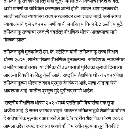
तमिळनाडू सरकारला त्रिभाषा सूत्र अंमलात आणण्याचे निर्देश द्यावेत,
अशी मागणी या याचिकेत करण्यात आली होती. त्यावर अशा प्रकारची
सक्ती सर्वोच्च न्यायालय राज्य सरकारांवर करू शकत नाही. असे सांगत
न्यायालयाने ९ मे २०२५ ला मणी यांची जनहित याचिका फेटाळली. यामुळे
तमिळनाडू राज्याचा स्वत:चे स्वतंत्र शैक्षणिक धोरण आखण्याचा मार्ग
मोकळा झाला.
तमिळनाडूचे मुख्यमंत्री एम. के. स्टॅलिन यांनी ‘तमिळनाडू राज्य शिक्षण
धोरण २०२५, शालेय शिक्षण शैक्षणिक पुनर्कल्पना : समावेशक, न्यायसंगत
व भविष्यासाठी तयार’ या शीर्षकाची ७४ पानांची पुस्तिका क्रांती दिनाच्या
आदल्या दिवशी प्रसिद्ध केली आहे. ‘राष्ट्रीय शैक्षणिक धोरण २०२०’पेक्षा
तमिळनाडूच्या धोरणात काय प्रमुख वेगळेपण आहे, याचा आढावा घेणे
आवश्यक आहे. यातील प्रमुख मुद्दे पुढीलप्रमाणे आहेत-
‘राष्ट्रीय शैक्षणिक धोरण २०२०’मध्ये प्रतिगामी विचारांचा एक छुपा
अजेंडा आहे, हे सतत जाणवत राहते. याउलट तमिळनाडूचे शैक्षणिक धोरण
हे संविधानिक मूल्यांवर आधारलेले आहे. ‘राष्ट्रीय शैक्षणिक धोरण २०२०’
आपला उद्देश स्पष्ट करताना म्हणते की, “भारतीय मूल्यांपासून विकसित