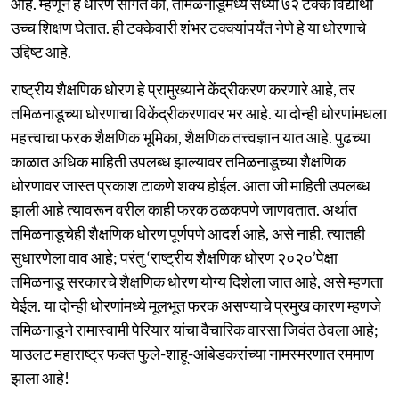
आहे. म्हणून हे धोरण सांगते की, तमिळनाडूमध्ये सध्या ७२ टक्के विद्यार्थी
उच्च शिक्षण घेतात. ही टक्केवारी शंभर टक्क्यांपर्यंत नेणे हे या धोरणाचे
उद्दिष्ट आहे.
राष्ट्रीय शैक्षणिक धोरण हे प्रामुख्याने केंद्रीकरण करणारे आहे, तर
तमिळनाडूच्या धोरणाचा विकेंद्रीकरणावर भर आहे. या दोन्ही धोरणांमधला
महत्त्वाचा फरक शैक्षणिक भूमिका, शैक्षणिक तत्त्वज्ञान यात आहे. पुढच्या
काळात अधिक माहिती उपलब्ध झाल्यावर तमिळनाडूच्या शैक्षणिक
धोरणावर जास्त प्रकाश टाकणे शक्य होईल. आता जी माहिती उपलब्ध
झाली आहे त्यावरून वरील काही फरक ठळकपणे जाणवतात. अर्थात
तमिळनाडूचेही शैक्षणिक धोरण पूर्णपणे आदर्श आहे, असे नाही. त्यातही
सुधारणेला वाव आहे; परंतु ‘राष्ट्रीय शैक्षणिक धोरण २०२०’पेक्षा
तमिळनाडू सरकारचे शैक्षणिक धोरण योग्य दिशेला जात आहे, असे म्हणता
येईल. या दोन्ही धोरणांमध्ये मूलभूत फरक असण्याचे प्रमुख कारण म्हणजे
तमिळनाडूने रामास्वामी पेरियार यांचा वैचारिक वारसा जिवंत ठेवला आहे;
याउलट महाराष्ट्र फक्त फुले-शाहू-आंबेडकरांच्या नामस्मरणात रममाण
झाला आहे!