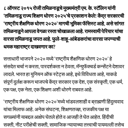
८ ऑगस्ट २०१५ रोजी तमिळनाडूचे मुख्यमंत्री एम. के. स्टॅलिन यांनी
‘तमिळनाडू राज्य शिक्षण धोरण २०२५’चे प्रकाशन केले! केंद्र सरकारची
‘राष्ट्रीय शैक्षणिक धोरण २०२०’ मागची भूमिका फॅसिस्ट आहे, असे सांगत
तमिळनाडूने आपला वेगळा रस्ता चोखाळला आहे. रामस्वामी पेरियार यांचा
वारसा तमिळनाडू जपत आहे. फुले-शाहू-आंबेडकरांचा वारसा जपण्याची
धमक महाराष्ट्र दाखवणार का?
सत्ताधारी भाजपने २०२० मध्ये ‘राष्ट्रीय शैक्षणिक धोरण २०२०’ हे
संसदेत चर्चा न करता, पारदर्शकता न ठेवता, मॅन्युफॅक्चर्ड कन्सेंटने देशावर
लादले. भारत हा युनियन ऑफ स्टेट्स आहे, इथे विविधता आहे, याकडे
संपूर्ण दुर्लक्ष करून भाजपचे केंद्र सरकार एक देश, एक संस्कृती, एक धर्म,
एक पक्ष, एक नेता, एक शिक्षण अशी धोरणे राबवत आहे.
‘राष्ट्रीय शैक्षणिक धोरण २०२०’मध्ये भांडवलशाही व ब्राह्मणी हिंदुत्ववाद
यांचा मिलाफ आहे. अनेक संघटना, शिक्षणतज्ज्ञ, राजकीय पक्ष या
सगळ्यांनी याबद्दल आक्षेप घेतले होते व आजही ते घेत आहेत. हिंदीची
सक्ती, नीट परीक्षेची सक्ती, सामाजिक न्यायाच्या तत्त्वाची पायमल्ली तसेच