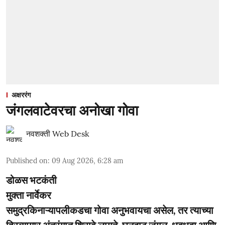
अक्षररंग
जंगलवाटेवरचा अनोखा गोवा
नवशक्ती Web Desk
Published on
:
09 Aug 2026, 6:28 am
डोळस भटकंती
मुक्ता नार्वेकर
समुद्रकिनाऱ्यापलीकडचा गोवा अनुभवायचा असेल, तर त्याच्या
हिरव्यागार अंतरंगात शिरावे लागते. घनदाट जंगल, धबधबा आणि