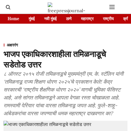
Home
मुंबई
नवी मुंबई
ठाणे
महाराष्ट्र
राष्ट्रीय
क्रीड
अक्षररंग
भाजप एकाधिकारशाहीला तमिळनाडूचे
सडेतोड उत्तर
८ ऑगस्ट २०१५ रोजी तमिळनाडूचे मुख्यमंत्री एम. के. स्टॅलिन यांनी
‘तमिळनाडू राज्य शिक्षण धोरण २०२५’चे प्रकाशन केले! केंद्र
सरकारची ‘राष्ट्रीय शैक्षणिक धोरण २०२०’ मागची भूमिका फॅसिस्ट
आहे, असे सांगत तमिळनाडूने आपला वेगळा रस्ता चोखाळला आहे.
रामस्वामी पेरियार यांचा वारसा तमिळनाडू जपत आहे. फुले-शाहू-
आंबेडकरांचा वारसा जपण्याची धमक महाराष्ट्र दाखवणार का?