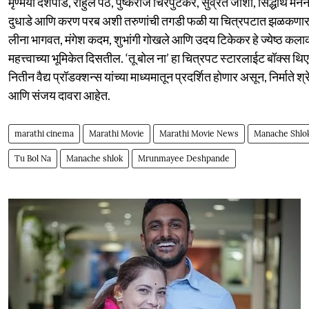
मृण्मयी देशपांडे, राहुल पेठे, पुष्कराज चिरपुटकर, सुव्रत जोशी, सिद्धार्थ मे
दुधाडे आणि करण परब अशी तरुणांची तगडी फळी या चित्रपटात झळकणार
लीना भागवत, मंगेश कदम, शुभांगी गोखले आणि उदय टिकेकर हे ज्येष्ठ कला
महत्त्वाच्या भूमिकेत दिसतील. ‘तू बोल ना’ हा चित्रपट स्टारलाईट बॉक्स थि
नितीन वैद्य प्रॉडक्शन्स यांच्या माध्यमातून प्रदर्शित होणार असून, निर्माते 
आणि संजय दावरा आहेत.
marathi cinema
Marathi Movie
Marathi Movie News
Manache Shlo
Tu Bol Na
Manache shlok
Mrunmayee Deshpande