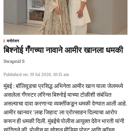
मनोरंजन
बिश्नोई गँगच्या नावाने आमीर खानला धमकी
Swapnil S
Published on
:
19 Jul 2026, 10:15 am
मुंबई : बॉलिवूडचा प्रसिद्ध अभिनेता आमीर खान याला जेलमध्ये
असलेला गँगस्टर लॉरेन्स बिश्नोई याच्या टोळीशी संबंधित
असल्याचा दावा करणाऱ्या व्यक्तींकडून धमकी देण्यात आली आहे.
आमीर खानवर 'लव्ह जिहाद' ला प्रोत्साहन दिल्याचा आरोप
करून ही धमकी दिली. मुंबईचे पोलीस आयुक्त देवेन भारती यांनी
सांगितले की, पोलीस या सोशल मीडिया पोस्ट आणि व्हॉइस