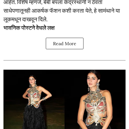
आहेत. विशेष म्हणजे, बेबी बंपला केंद्रस्थानी न ठेवता
साधेपणातूनही आकर्षक फॅशन कशी करता येते, हे सामंथाने या
लूकमधून दाखवून दिले.
भावनिक पोस्टने वेधले लक्ष
Read More