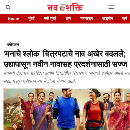
Home
मुंबई
नवी मुंबई
ठाणे
महाराष्ट्र
राष्ट्रीय
क्रीड
मनोरंजन
'मनाचे श्लोक' चित्रपटाचे नाव अखेर बदलले;
उद्यापासून नवीन नावासह प्रदर्शनासाठी सज्ज
मृण्मयी देशपांडे लिखित आणि दिग्दर्शित चित्रपट ‘मनाचे श्लोक' आता नव्य
उद्यापासून प्रेक्षकांच्या भेटीला येणार आहे.