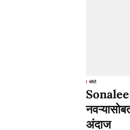
फोटो
Sonalee K
नवऱ्यासोब
अंदाज