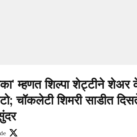
ौका' म्हणत शिल्पा शेट्टीने शेअर 
ोटो; चॉकलेटी शिमरी साडीत दिस
ुंदर
de