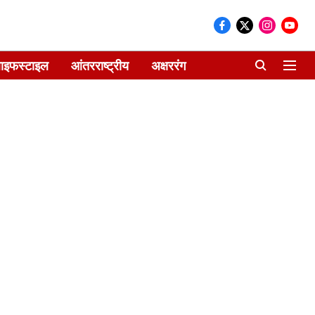
ाइफस्टाइल
आंतरराष्ट्रीय
अक्षररंग