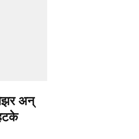
ेझर अन्
हटके