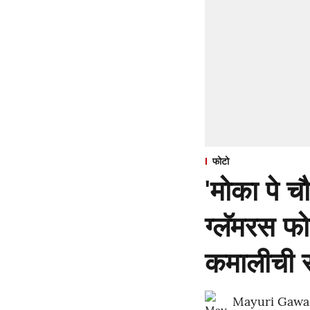
फोटो
'मोका पे च
ग्लॅमरस फ
कमालीची स
Mayuri Gawa