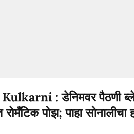
ulkarni : डेनिमवर पैठणी ब्ल
त रोमँटिक पोझ; पाहा सोनालीचा 