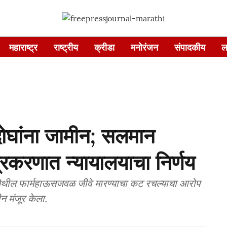
महाराष्ट्र
राष्ट्रीय
क्रीडा
मनोरंजन
संपादकीय
ल
 दोघांना जामीन; सलमान
प्रकरणात न्यायालयाचा निर्णय
येथील फार्महाऊसजवळ जीवे मारण्याचा कट रचल्याचा आरोप
न मंजूर केला.