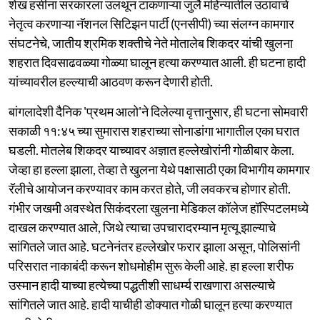
शेख हसीना सरकारला उलथून टाकणाऱ्या जुलै महिन्यातील उठावाचे
नेतृत्व करणाऱ्या नॅशनल सिटिझन पार्टी (एनसीपी) च्या संलग्न कामगार
संघटनेचे, जातीय श्रमिक शक्तीचे नेते मोतालेब शिकदर यांची खुलना
शहरात दिवसाढवळ्या गोळ्या घालून हत्या करण्यात आली. ही घटना हादी
यांच्यावरील हल्ल्याची आठवण करून देणारी होती.
बांगलादेशी दैनिक 'प्रथम आलो'ने दिलेल्या वृत्तानुसार, ही घटना सोमवारी
सकाळी ११:४५ च्या सुमारास शहराच्या सोनाडांगा भागातील एका घरात
घडली. मोतलेब शिकदर याच्यावर अज्ञात हल्लेखोरांनी गोळीबार केला.
जेव्हा हा हल्ला झाला, तेव्हा ते खुलना येथे पक्षासाठी एका विभागीय कामगार
रॅलीचे आयोजन करण्यावर काम करत होते, जी लवकरच होणार होती.
गंभीर जखमी अवस्थेत सिकंदरला खुलना मेडिकल कॉलेज हॉस्पिटलमध्ये
दाखल करण्यात आले, जिथे त्याचा उपचारादरम्यान मृत्यू झाल्याचे
सांगितले जात आहे. घटनेनंतर हल्लेखोर फरार झाला असून, पोलिसांनी
परिसरात नाकाबंदी करून शोधमोहीम सुरू केली आहे. हा हल्ला शरीफ
उस्मान हादी याच्या हत्येच्या पद्धतीशी साधर्म्य राखणारा असल्याचे
सांगितले जात आहे. हादी याचीही डोक्यात गोळी घालून हत्या करण्यात