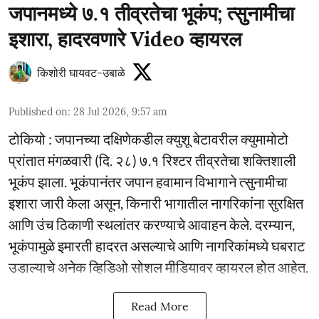
जपानमध्ये ७.१ तीव्रतेचा भूकंप; त्सुनामीचा
इशारा, हादरवणारे Video व्हायरल
किशोरी घायवट-उबाळे
Published on
:
28 Jul 2026, 9:57 am
टोकियो : जपानच्या दक्षिणेकडील क्युशू बेटावरील क्युमामोटो
प्रांतात मंगळवारी (दि. २८) ७.१ रिश्टर तीव्रतेचा शक्तिशाली
भूकंप झाला. भूकंपानंतर जपान हवामान विभागाने त्सुनामीचा
इशारा जारी केला असून, किनारी भागातील नागरिकांना सुरक्षित
आणि उंच ठिकाणी स्थलांतर करण्याचे आवाहन केले. दरम्यान,
भूकंपामुळे इमारती हादरत असल्याचे आणि नागरिकांमध्ये घबराट
उडाल्याचे अनेक व्हिडिओ सोशल मीडियावर व्हायरल होत आहेत.
Read More