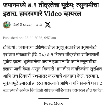
जपानमध्ये ७.१ तीव्रतेचा भूकंप; त्सुनामीचा
इशारा, हादरवणारे Video व्हायरल
किशोरी घायवट-उबाळे
Published on
:
28 Jul 2026, 9:57 am
टोकियो : जपानच्या दक्षिणेकडील क्युशू बेटावरील क्युमामोटो
प्रांतात मंगळवारी (दि. २८) ७.१ रिश्टर तीव्रतेचा शक्तिशाली
भूकंप झाला. भूकंपानंतर जपान हवामान विभागाने त्सुनामीचा
इशारा जारी केला असून, किनारी भागातील नागरिकांना सुरक्षित
आणि उंच ठिकाणी स्थलांतर करण्याचे आवाहन केले. दरम्यान,
भूकंपामुळे इमारती हादरत असल्याचे आणि नागरिकांमध्ये घबराट
उडाल्याचे अनेक व्हिडिओ सोशल मीडियावर व्हायरल होत आहेत.
Read More