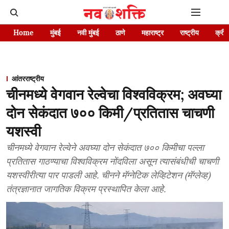
Home
मुंबई
नवी मुंबई
ठाणे
महाराष्ट्र
राष्ट्रीय
क्रीड
आंतरराष्ट्रीय
चीनमध्ये वेगवान रेल्वेचा विश्वविक्रम; अवघ्या
दोन सेकंदात ७०० किमी/प्रतितास चाचणी
यशस्वी
चीनमध्ये वेगवान रेल्वेने अवघ्या दोन सेकंदात ७०० किमीचा पल्ला
प्रतितास गाठण्याचा विश्वविक्रम नोंदविला असून त्यासंबंधीची चाचणी
यशस्वीरीत्या पार पाडली आहे. चीनने मॅग्नेटिक लेव्हिटेशन (मॅग्लेव्ह)
तंत्रज्ञानात जागतिक विक्रम प्रस्थापित केला आहे.