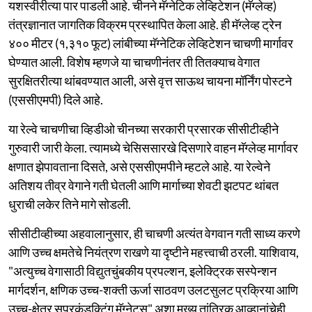
यशस्वीरीत्या पार पाडली आहे. चीनने मॅग्नेटिक लेव्हिटेशन (मॅग्लेव्ह)
तंत्रज्ञानात जागतिक विक्रम प्रस्थापित केला आहे. ही मॅग्लेव्ह ट्रेन
४०० मीटर (१,३१० फूट) लांबीच्या मॅग्नेटिक लेव्हिटेशन चाचणी मार्गावर
घेण्यात आली. विशेष म्हणजे या चाचणीनंतर ती तितक्याच वेगात
सुरक्षितरीत्या थांबवण्यात आली, असे वृत्त साऊथ चायना मॉर्निंग पोस्टने
(एससीएमपी) दिले आहे.
या रेल्वे चाचणीचा व्हिडीओ चीनच्या सरकारी प्रसारक सीसीटीव्हीने
गुरुवारी जारी केला. त्यामध्ये चेसिससारखे दिसणारे वाहन मॅग्लेव्ह मार्गावर
क्षणात झेपावताना दिसते, असे एससीएमपीने म्हटले आहे. या रेल्वेने
अतिशय तीव्र वेगाने गती घेतली आणि मार्गाच्या शेवटी झटपट थांबत
धुराची लकेर तिने मागे सोडली.
सीसीटीव्हीच्या अहवालानुसार, ही चाचणी अत्यंत वेगवान गती साध्य करणे
आणि उच्च क्षमतेचे नियंत्रण राखणे या दृष्टीने महत्त्वाची ठरली. याशिवाय,
"अत्युच्च वेगासाठी विद्युतचुंबकीय प्रपल्शन, इलेक्ट्रिक सस्पेन्शन
मार्गदर्शन, क्षणिक उच्च-शक्ती ऊर्जा साठवण उलटसुलट प्रक्रिया आणि
उच्च-क्षेत्र सुपरकंडक्टिंग मॅग्नेट्स" अशा मुख्य तांत्रिक आव्हानांचेही