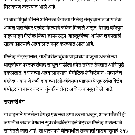
निराकरण करण्यात आले आहे.
या चाचणीमुळे चीनने अतिउच्च वेगाच्या मॅग्लेव्ह तंत्रज्ञानात जागतिक
अव्वल पातळीवर प्रवेश केल्याचे संकेत मिळाले असून, देशात व्हॅक्युम
पाइपलाइन मॅग्लेव्ह किंवा 'हायपरलूप' वाहतुकीच्या अधिक शक्यताही
खुल्या झाल्याचे अहवालात नमूद करण्यात आले आहे.
मॅग्लेव्ह तंत्रज्ञानात, गाडीवरील चुंबक पाइपच्या बाजूला असलेल्या
धातूसोबत परस्परसंवाद साधून गाडीला हवेत तरंगत ठेवतात आणि पुढे
ढकलतात. द सनच्या अहवालानुसार, मॅग्नेटिक लेव्हिटेशन - म्हणजेच
मॅग्लेव्ह - यामध्ये कमी दाबाच्या (लो-व्हॅक्युम) पाइपमध्ये सुपरकंडक्टिंग
मॅग्नेट्सचा वापर करून चुंबकीय क्षेत्र अधिक मजबूत केले जाते.
सरासरी वेग
या वाहनाने गाठलेला वेग हा एक नवा टप्पा ठरला असून, आजपर्यंतची ही
जगातील सर्वात वेगवान सुपरकंडक्टिंग इलेक्ट्रिक मॅग्लेव्ह असल्याचे
सांगितले जात आहे. साधारणपणे चीनमधील उच्चगती गाड्या सुमारे २१७