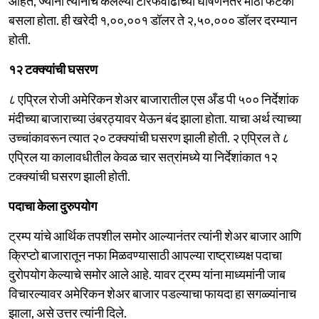
आहेत, ज्यांना त्यांनीच केलेल्या टॅरिफवाढीच्या घोषणेनंतर मोठा फटका
बसला होता. ही खरेदी १,००,००१ डॉलर ते २,५०,००० डॉलर दरम्यान
होती.
१२ टक्क्यांची घसरण
८ एप्रिल रोजी अमेरिकन शेअर बाजारातील एस अँड पी ५०० निर्देशांक
मंदीच्या बाजाराच्या उंबरठ्यावर येऊन बंद झाला होता. याचा अर्थ त्याच्या
उच्चांकावरून त्यात २० टक्क्यांची घसरण झाली होती. २ एप्रिल ते ८
एप्रिल या कालावधीतील केवळ चार सत्रांमध्ये या निर्देशांकात १२
टक्क्यांची घसरण झाली होती.
पदाचा केला दुरुपयोग
ट्रम्प यांचे आर्थिक तपशील समोर आल्यानंतर त्यांनी शेअर बाजार आणि
क्रिप्टो बाजारातून नफा मिळवण्यासाठी आपल्या राष्ट्राध्यक्ष पदाचा
दुरोपयोग केल्याचे समोर आले आहे. यावर ट्रम्प यांना माध्यमांनी जाब
विचारल्यावर अमेरिकन शेअर बाजार पडल्याचा फायदा हा सगळ्यांनाच
झाला, असे उत्तर त्यांनी दिले.