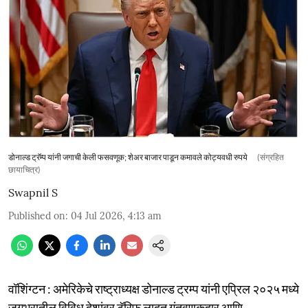
डोनाल्ड ट्रॅम्प यांनी जगाची केली फसवणूक; शेअर बाजार पाडून कमावले कोट्यवधी रुपये
(संग्रहित
छायाचित्र)
Swapnil S
Published on
:
04 Jul 2026, 4:13 am
वॉशिंग्टन : अमेरिकेचे राष्ट्राध्यक्ष डोनाल्ड ट्रम्प यांनी एप्रिल २०२५ मध्ये
जगभरातील विविध देशांवर टॅरिफ लादत गुंतवणूकदार आणि