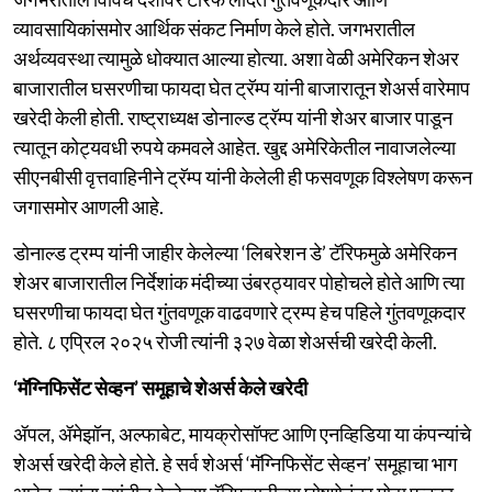
व्यावसायिकांसमोर आर्थिक संकट निर्माण केले होते. जगभरातील
अर्थव्यवस्था त्यामुळे धोक्यात आल्या होत्या. अशा वेळी अमेरिकन शेअर
बाजारातील घसरणीचा फायदा घेत ट्रॅम्प यांनी बाजारातून शेअर्स वारेमाप
खरेदी केली होती. राष्ट्राध्यक्ष डोनाल्ड ट्रॅम्प यांनी शेअर बाजार पाडून
त्यातून कोट्यवधी रुपये कमवले आहेत. खुद्द अमेरिकेतील नावाजलेल्या
सीएनबीसी वृत्तवाहिनीने ट्रॅम्प यांनी केलेली ही फसवणूक विश्लेषण करून
जगासमोर आणली आहे.
डोनाल्ड ट्रम्प यांनी जाहीर केलेल्या ‘लिबरेशन डे’ टॅरिफमुळे अमेरिकन
शेअर बाजारातील निर्देशांक मंदीच्या उंबरठ्यावर पोहोचले होते आणि त्या
घसरणीचा फायदा घेत गुंतवणूक वाढवणारे ट्रम्प हेच पहिले गुंतवणूकदार
होते. ८ एप्रिल २०२५ रोजी त्यांनी ३२७ वेळा शेअर्सची खरेदी केली.
‘मॅग्निफिसेंट सेव्हन’ समूहाचे शेअर्स केले खरेदी
ॲपल, ॲमेझॉन, अल्फाबेट, मायक्रोसॉफ्ट आणि एनव्हिडिया या कंपन्यांचे
शेअर्स खरेदी केले होते. हे सर्व शेअर्स ‘मॅग्निफिसेंट सेव्हन’ समूहाचा भाग