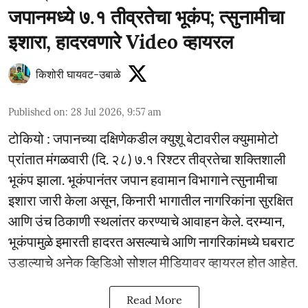
जपानमध्ये ७.१ तीव्रतेचा भूकंप; त्सुनामीचा
इशारा, हादरवणारे Video व्हायरल
किशोरी घायवट-उबाळे
Published on
:
28 Jul 2026, 9:57 am
टोकियो : जपानच्या दक्षिणेकडील क्युशू बेटावरील क्युमामोटो
प्रांतात मंगळवारी (दि. २८) ७.१ रिश्टर तीव्रतेचा शक्तिशाली
भूकंप झाला. भूकंपानंतर जपान हवामान विभागाने त्सुनामीचा
इशारा जारी केला असून, किनारी भागातील नागरिकांना सुरक्षित
आणि उंच ठिकाणी स्थलांतर करण्याचे आवाहन केले. दरम्यान,
भूकंपामुळे इमारती हादरत असल्याचे आणि नागरिकांमध्ये घबराट
उडाल्याचे अनेक व्हिडिओ सोशल मीडियावर व्हायरल होत आहेत.
Read More