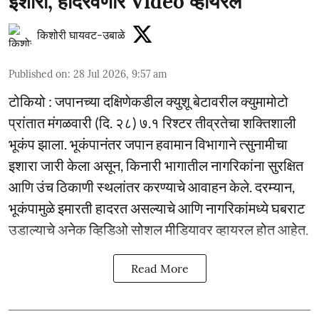
इशारा, हादरवणारे Video व्हायरल
किशोरी घायवट-उबाळे
Published on
:
28 Jul 2026, 9:57 am
टोकियो : जपानच्या दक्षिणेकडील क्युशू बेटावरील क्युमामोटो
प्रांतात मंगळवारी (दि. २८) ७.१ रिश्टर तीव्रतेचा शक्तिशाली
भूकंप झाला. भूकंपानंतर जपान हवामान विभागाने त्सुनामीचा
इशारा जारी केला असून, किनारी भागातील नागरिकांना सुरक्षित
आणि उंच ठिकाणी स्थलांतर करण्याचे आवाहन केले. दरम्यान,
भूकंपामुळे इमारती हादरत असल्याचे आणि नागरिकांमध्ये घबराट
उडाल्याचे अनेक व्हिडिओ सोशल मीडियावर व्हायरल होत आहेत.
Read More