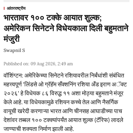
आंतरराष्ट्रीय
भारतावर १०० टक्के आयात शुल्क;
अमेरिकन सिनेटने विधेयकाला दिली बहुमताने
मंजुरी
Swapnil S
Published on
:
09 Aug 2026, 2:49 am
वॉशिंग्टन: अमेरिकेच्या सिनेटने रशियावरील निर्बंधांशी संबंधित
महत्त्वपूर्ण 'लिंडसे ओ ग्रॅहॅम सँक्शनिंग रशिया अँड इराण अॅक्ट
२०२६' हे विधेयक ८६ विरुद्ध ११ अशा मोठ्या बहुमताने मंजूर
केले आहे. या विधेयकामुळे रशियन कच्चे तेल आणि नैसर्गिक
वायूची खरेदी करणाऱ्या भारत आणि चीनसह आघाडीच्या पाच
देशांवर तब्बल १०० टक्क्यांपर्यंत आयात शुल्क (टॅरिफ) लादले
जाण्याची शक्यता निर्माण झाली आहे.