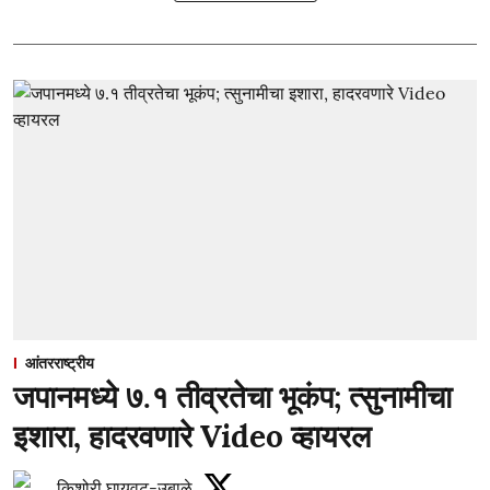
आंतरराष्ट्रीय
जपानमध्ये ७.१ तीव्रतेचा भूकंप; त्सुनामीचा
इशारा, हादरवणारे Video व्हायरल
किशोरी घायवट-उबाळे