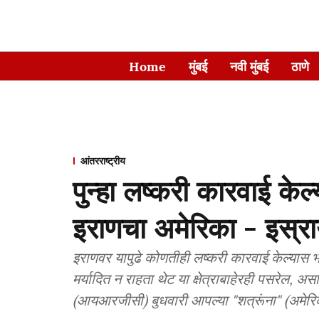
Home
मुंबई
नवी मुंबई
ठाणे
आंतरराष्ट्रीय
पुन्हा लष्करी कारवाई केल्य
इराणचा अमेरिका - इस्र
इराणवर यापुढे कोणतीही लष्करी कारवाई केल्यास भवि
मर्यादित न राहता थेट या क्षेत्राबाहेरही पसरेल, असा 
(आयआरजीसी) बुधवारी आपल्या "शत्रूंना" (अमेर