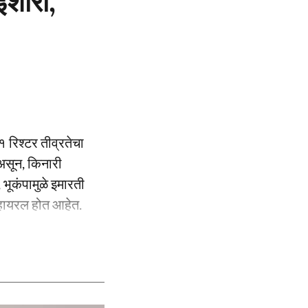
इशारा,
१ रिश्टर तीव्रतेचा
 असून, किनारी
भूकंपामुळे इमारती
्हायरल होत आहेत.