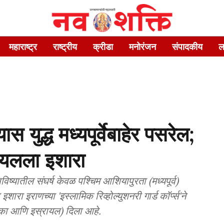
महाराष्ट्र
राष्ट्रीय
क्रीडा
मनोरंजन
संपादकीय
ल
ास युद्ध मध्यपूर्वेबाहेर पसरेल;
ायलला इशारा
ष्यातील संघर्ष केवळ पश्चिम आशियापुरता (मध्यपूर्व)
इशारा इराणच्या 'इस्लामिक रिव्होल्युशनरी गार्ड कॉर्प्स'ने
िका आणि इस्रायल) दिला आहे.