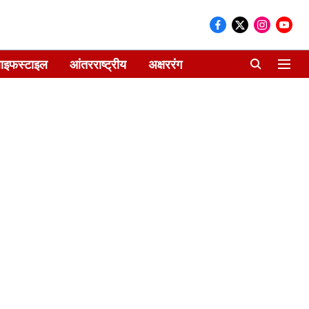
ाइफस्टाइल
आंतरराष्ट्रीय
अक्षररंग