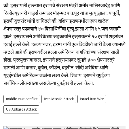
की, इस्रायली हल्ल्यात इराणचे संरक्षण मंत्री अमीर नासिरजादेह आणि
रिव्होल्यूशनरी गार्ड्स कमांडर मोहम्मद पाकपूर यांचा मृत्यू झाला. यापूर्वी,
इराणी वृत्तसंस्थांनी सांगितले की, दक्षिण इराणमधील एका शाळेत
क्षेपणास्त्र पडल्याने ४० विद्यार्थिनींचा मृत्यू झाला आणि ४५ जण जखमी
झाले. इस्रायलने अमेरिकेच्या सहकार्याने इस्रायलने १० इराणी शहरांवर
हवाई हल्ले केले. हल्ल्यानंतर, ट्रम्प यांनी एक व्हिडीओ जारी केला ज्यामध्ये
म्हटले आहे की इराणवरील हल्ला अमेरिकन नागरिकांच्या संरक्षणासाठी
होता. प्रत्युत्तरादाखल, इराणने इस्रायलवर सुमारे ४०० क्षेपणास्त्रे
डागली आणि कतार, कुवेत, जॉर्डन, बहरीन, सौदी अरेबिया आणि
यूएईमधील अमेरिकन तळांना लक्ष्य केले. शिवाय, इराणने यूएईच्या
सर्वाधिक लोकसंख्या असलेल्या दुबईवरही हल्ला केला.
middle east conflict
Iran Missile Attack
Israel Iran War
US Airbases Attack