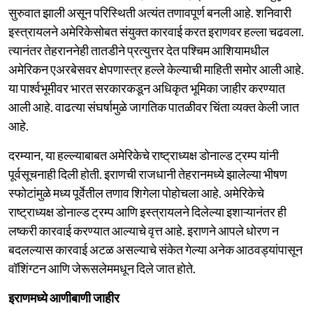
सुरुवात झाली असून परिस्थिती अत्यंत तणावपूर्ण बनली आहे. शनिवारी
इस्त्रायलने अमेरिकेसोबत संयुक्त कारवाई करत इराणवर हल्ला चढवला.
त्यानंतर तेहराननेही तातडीने प्रत्युत्तर देत पश्चिम आशियामधील
अमेरिकन एअरबेसवर क्षेपणास्त्र हल्ले केल्याची माहिती समोर आली आहे.
या पार्श्वभूमीवर भारत सरकारकडून अधिकृत भूमिका जाहीर करण्यात
आली आहे. वाढत्या संघर्षामुळे जागतिक पातळीवर चिंता व्यक्त केली जात
आहे.
दरम्यान, या हल्ल्याबाबत अमेरिकेचे राष्ट्राध्यक्ष डोनाल्ड ट्रम्प यांनी
पूर्वसूचनाही दिली होती. इराणची राजधानी तेहरानमध्ये झालेल्या भीषण
स्फोटांमुळे मध्य पूर्वेतील तणाव शिगेला पोहोचला आहे. अमेरिकेचे
राष्ट्राध्यक्ष डोनाल्ड ट्रम्प आणि इस्त्रायलने दिलेल्या इशाऱ्यानंतर ही
लष्करी कारवाई करण्यात आल्याचे वृत्त आहे. इराणने आपले धोरण न
बदलल्यास कारवाई अटळ असल्याचे संकेत गेल्या अनेक आठवड्यांपासून
वॉशिंग्टन आणि जेरूसलेममधून दिले जात होते.
इराणमध्ये आणीबाणी जाहीर