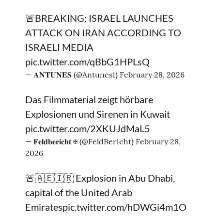
🚨BREAKING: ISRAEL LAUNCHES
ATTACK ON IRAN ACCORDING TO
ISRAELI MEDIA
pic.twitter.com/qBbG1HPLsQ
— 𝐀𝐍𝐓𝐔𝐍𝐄𝐒 (@Antunes1)
February 28, 2026
Das Filmmaterial zeigt hörbare
Explosionen und Sirenen in Kuwait
pic.twitter.com/2XKUJdMaL5
— 𝐅𝐞𝐥𝐝𝐛𝐞𝐫𝐢𝐜𝐡𝐭 ✠ (@FeldBer1cht)
February 28,
2026
🚨🇦🇪🇮🇷 Explosion in Abu Dhabi,
capital of the United Arab
Emirates
pic.twitter.com/hDWGi4m1O