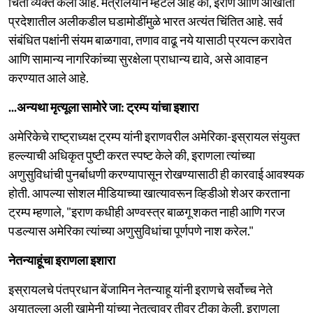
चिंता व्यक्त केली आहे. मंत्रालयाने म्हटले आहे की, इराण आणि आखाती
प्रदेशातील अलीकडील घडामोडींमुळे भारत अत्यंत चिंतित आहे. सर्व
संबंधित पक्षांनी संयम बाळगावा, तणाव वाढू नये यासाठी प्रयत्न करावेत
आणि सामान्य नागरिकांच्या सुरक्षेला प्राधान्य द्यावे, असे आवाहन
करण्यात आले आहे.
...अन्यथा मृत्यूला सामोरे जा: ट्रम्प यांचा इशारा
अमेरिकेचे राष्ट्राध्यक्ष ट्रम्प यांनी इराणवरील अमेरिका-इस्रायल संयुक्त
हल्ल्याची अधिकृत पुष्टी करत स्पष्ट केले की, इराणला त्यांच्या
अणुसुविधांची पुनर्बाधणी करण्यापासून रोखण्यासाठी ही कारवाई आवश्यक
होती. आपल्या सोशल मीडियाच्या खात्यावरून व्हिडीओ शेअर करताना
ट्रम्प म्हणाले, "इराण कधीही अण्वस्त्र बाळगू शकत नाही आणि गरज
पडल्यास अमेरिका त्यांच्या अणुसुविधांचा पूर्णपणे नाश करेल."
नेतन्याहूंचा इराणला इशारा
इस्रायलचे पंतप्रधान बेंजामिन नेतन्याहू यांनी इराणचे सर्वोच्च नेते
अयातुल्ला अली खामेनी यांच्या नेतृत्वावर तीव्र टीका केली. इराणला