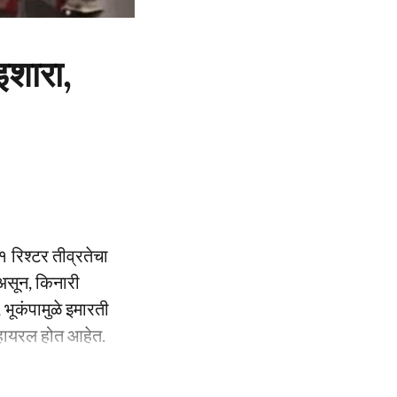
इशारा,
१ रिश्टर तीव्रतेचा
 असून, किनारी
भूकंपामुळे इमारती
्हायरल होत आहेत.