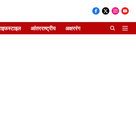
ाइफस्टाइल
आंतरराष्ट्रीय
अक्षररंग