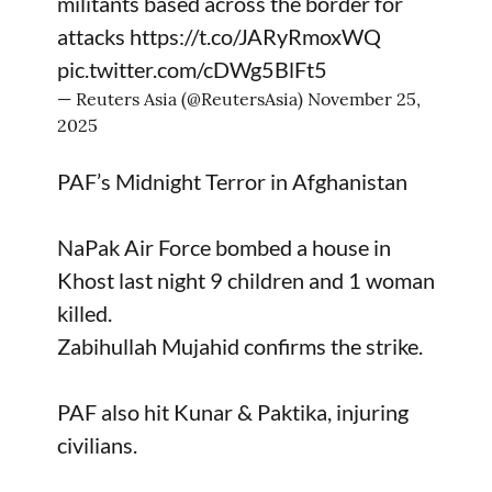
militants based across the border for
attacks
https://t.co/JARyRmoxWQ
pic.twitter.com/cDWg5BlFt5
— Reuters Asia (@ReutersAsia)
November 25,
2025
PAF’s Midnight Terror in Afghanistan
NaPak Air Force bombed a house in
Khost last night 9 children and 1 woman
killed.
Zabihullah Mujahid confirms the strike.
PAF also hit Kunar & Paktika, injuring
civilians.