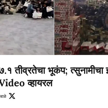
७.१ तीव्रतेचा भूकंप; त्सुनामीचा 
 Video व्हायरल
बाळे