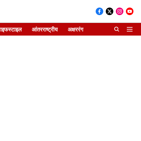
ाइफस्टाइल
आंतरराष्ट्रीय
अक्षररंग