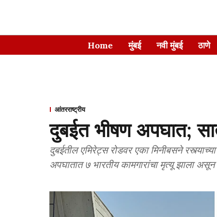
Home
मुंबई
नवी मुंबई
ठाणे
आंतरराष्ट्रीय
दुबईत भीषण अपघात; सात 
दुबईतील एमिरेट्स रोडवर एका मिनीबसने रस्त्याच्या
अपघातात ७ भारतीय कामगारांचा मृत्यू झाला अस