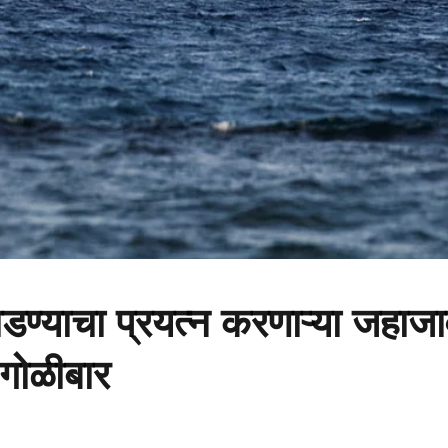
ोडण्याचा प्रयत्न करणाऱ्या जहाज
 गोळीबार