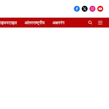
ाइफस्टाइल
आंतरराष्ट्रीय
अक्षररंग