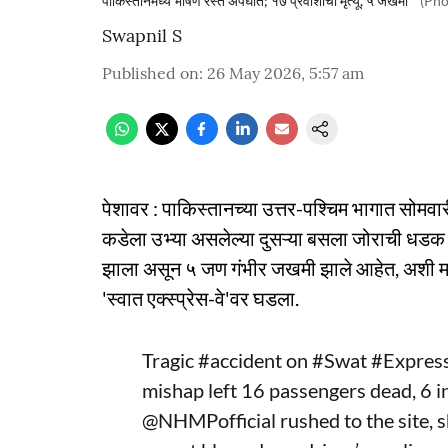
पाकिस्तानमध्ये भीषण रस्ते अपघात; १७ प्रवाशांचा मृत्यू, ५ जखमी
(Pho
Swapnil S
Published on
:
26 May 2026, 5:57 am
पेशावर : पाकिस्तानच्या उत्तर-पश्चिम भागात सोमवार
कडेला उभ्या असलेल्या दुसऱ्या बसला जोराची धडक
झाला असून ५ जण गंभीर जखमी झाले आहेत, अशी माहि
'स्वात एक्स्प्रेस-वे'वर घडला.
Tragic
#accident
on
#Swat
#Expres
mishap left 16 passengers dead, 6 inj
@NHMPofficial
rushed to the site, s