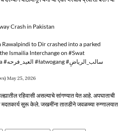
way Crash in Pakistan
 Rawalpindi to Dir crashed into a parked
he Ismailia Interchange on
#Swat
wa
#العيد_فرحه
#łatwogang
#سالب_الرياضِ
ws)
May 25, 2026
्ह्यातील रहिवासी असल्याचे सांगण्यात येत आहे. अपघाताची
दतकार्य सुरू केले. जखमींना तातडीने जवळच्या रुग्णालयात