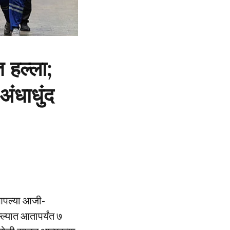
त हल्ला;
ंधाधुंद
ी आपल्या आजी-
्ल्यात आतापर्यंत ७