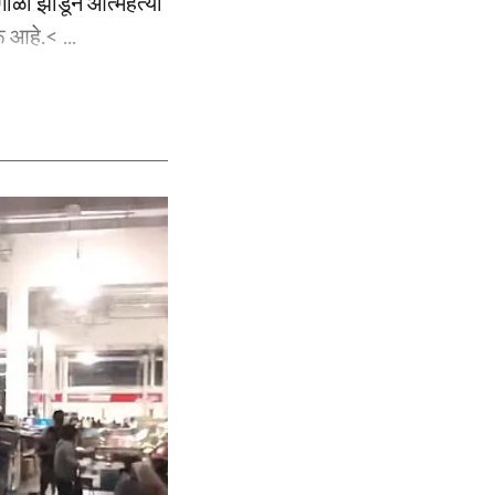
 गोळी झाडून आत्महत्या
 आहे.< ...