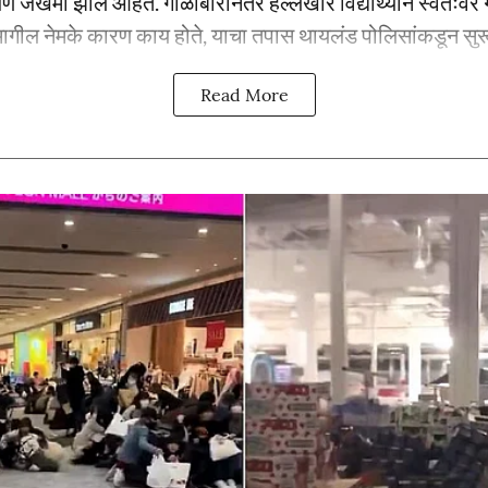
जण जखमी झाले आहेत. गोळीबारानंतर हल्लेखोर विद्यार्थ्याने स्वतःवर
ामागील नेमके कारण काय होते, याचा तपास थायलंड पोलिसांकडून सुरू
Read More