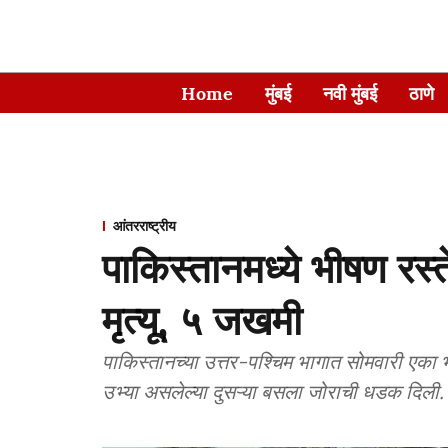
Home
मुंबई
नवी मुंबई
ठाणे
आंतरराष्ट्रीय
पाकिस्तानमध्ये भीषण रस्
मृत्यू, ५ जखमी
पाकिस्तानच्या उत्तर-पश्चिम भागात सोमवारी एका भ
उभ्या असलेल्या दुसऱ्या बसला जोराची धडक दिली.