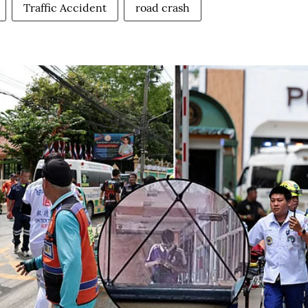
Traffic Accident
road crash