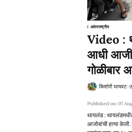
आंतरराष्ट्रीय
Video : थाय
आधी आजी-आ
गोळीबार अन
किशोरी घायवट-उ
Published on
:
07 Aug
थायलंड : थायलंडमधील न
आजोबांची हत्या केली. त