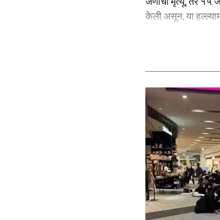
जणांचा मृत्यू, तर १५ 
केली असून, या हल्ल्य