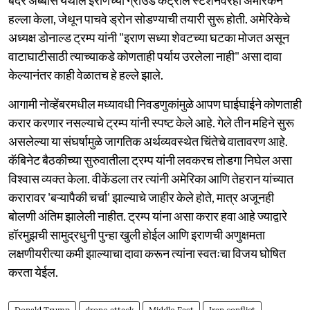
हल्ला केला, जेथून पाचवे ड्रोन सोडण्याची तयारी सुरू होती. अमेरिकेचे
अध्यक्ष डोनाल्ड ट्रम्प यांनी "इराण सध्या शेवटच्या घटका मोजत असून
वाटाघाटीसाठी त्याच्याकडे कोणताही पर्याय उरलेला नाही" असा दावा
केल्यानंतर काही वेळातच हे हल्ले झाले.
आगामी नोव्हेंबरमधील मध्यावधी निवडणुकांमुळे आपण घाईघाईने कोणताही
करार करणार नसल्याचे ट्रम्प यांनी स्पष्ट केले आहे. गेले तीन महिने सुरू
असलेल्या या संघर्षामुळे जागतिक अर्थव्यवस्थेत चिंतेचे वातावरण आहे.
कॅबिनेट बैठकीच्या सुरुवातीला ट्रम्प यांनी लवकरच तोडगा निघेल असा
विश्वास व्यक्त केला. वीकेंडला तर त्यांनी अमेरिका आणि तेहरान यांच्यात
करारावर 'बऱ्यापैकी चर्चा' झाल्याचे जाहीर केले होते, मात्र अजूनही
बोलणी अंतिम झालेली नाहीत. ट्रम्प यांना असा करार हवा आहे ज्याद्वारे
हॉरमुझची सामुद्रधुनी पुन्हा खुली होईल आणि इराणची अणुक्षमता
लक्षणीयरीत्या कमी झाल्याचा दावा करून त्यांना स्वतःचा विजय घोषित
करता येईल.