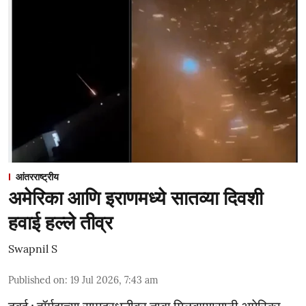
आंतरराष्ट्रीय
अमेरिका आणि इराणमध्ये सातव्या दिवशी
हवाई हल्ले तीव्र
Swapnil S
Published on
:
19 Jul 2026, 7:43 am
दुबई : हॉर्मुझच्या सामुद्रधुनीवर ताबा मिळवण्यासाठी अमेरिका