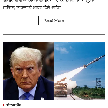
आयात होणाऱ्या अनेक उत्पादनांवर ५० टक्के नवीन शुल्क
(टॅरिफ) लावण्याचे आदेश दिले आहेत.
Read More
आंतरराष्ट्रीय