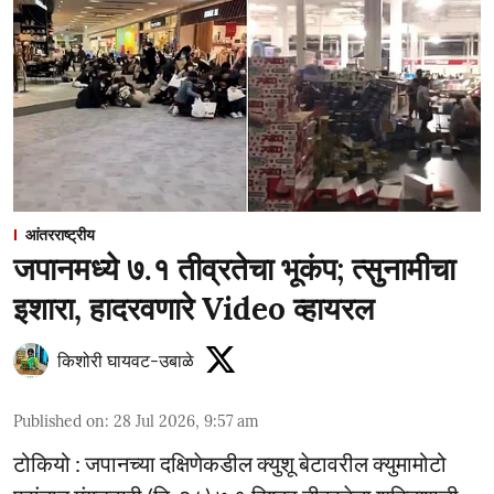
आंतरराष्ट्रीय
जपानमध्ये ७.१ तीव्रतेचा भूकंप; त्सुनामीचा
इशारा, हादरवणारे Video व्हायरल
किशोरी घायवट-उबाळे
Published on
:
28 Jul 2026, 9:57 am
टोकियो : जपानच्या दक्षिणेकडील क्युशू बेटावरील क्युमामोटो