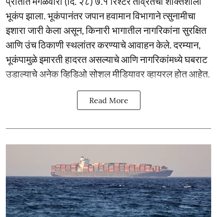
प्रांतात मंगळवारी (दि. २८) ७.१ रिश्टर तीव्रतेचा शक्तिशाली
भूकंप झाला. भूकंपानंतर जपान हवामान विभागाने त्सुनामीचा
इशारा जारी केला असून, किनारी भागातील नागरिकांना सुरक्षित
आणि उंच ठिकाणी स्थलांतर करण्याचे आवाहन केले. दरम्यान,
भूकंपामुळे इमारती हादरत असल्याचे आणि नागरिकांमध्ये घबराट
उडाल्याचे अनेक व्हिडिओ सोशल मीडियावर व्हायरल होत आहेत.
Read More